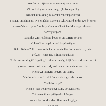
Handel med fjärilar omsätter miljontals dollar
Vätska i vingmembran kan ge fjärilsvingar färg
Drastisk minskning av danska habitatspecialister
Fjärilars spridning till nya områden i Sverige och Finland under 120 år <span
class="sf-description">– betydelsen av klimat, landskapstyp och arters
särdrag</span>
Spanska kamgräsfjärilar hotas av allt torrare somrar
Mikroklimat avgör utvecklingshastighet
Bete i Natura 2000-områden hotar de väddnätfjärilar som ska skyddas
Nektar – tema med många variationer
Snabb anpassning till dagslängd hjälper svingelgräsfjärilens spridning norrut
Fjärilslarvernas värdväxter– Mycket mer än en midsommarbukett
Monarker migrerar söderut allt senare
Mindre kräsna sydrovfjärilar sprider sig snabbt norrut
Vad tittar du på?
Många slags pollinerare ger större bomullsskörd
Två generationer påfågelöga i Belgien
Vackra fjärilar skyddas oftare än alldagliga
Kalender