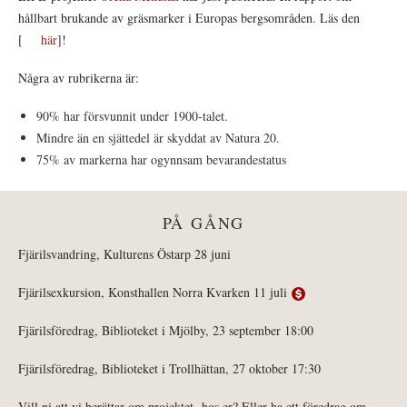
hållbart brukande av gräsmarker i Europas bergsområden. Läs den
[
här
]!
Några av rubrikerna är:
90% har försvunnit under 1900-talet.
Mindre än en sjättedel är skyddat av Natura 20.
75% av markerna har ogynnsam bevarandestatus
PÅ GÅNG
Fjärilsvandring, Kulturens Östarp 28 juni
Fjärilsexkursion, Konsthallen Norra Kvarken 11 juli
Fjärilsföredrag, Biblioteket i Mjölby, 23 september 18:00
Fjärilsföredrag, Biblioteket i Trollhättan, 27 oktober 17:30
Vill ni att vi berättar om projektet hos er? Eller ha ett föredrag om