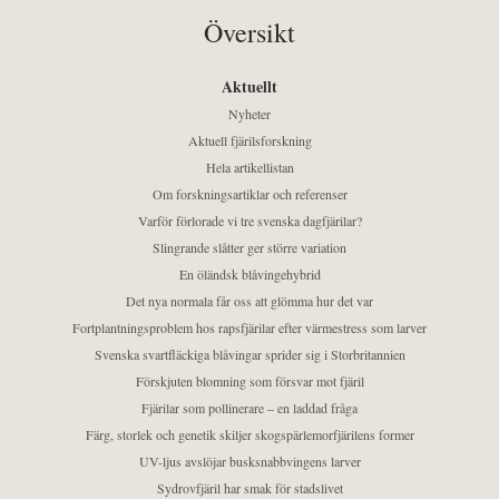
Översikt
Aktuellt
Nyheter
Aktuell fjärilsforskning
Hela artikellistan
Om forskningsartiklar och referenser
Varför förlorade vi tre svenska dagfjärilar?
Slingrande slåtter ger större variation
En öländsk blåvingehybrid
Det nya normala får oss att glömma hur det var
Fortplantningsproblem hos rapsfjärilar efter värmestress som larver
Svenska svartfläckiga blåvingar sprider sig i Storbritannien
Förskjuten blomning som försvar mot fjäril
Fjärilar som pollinerare – en laddad fråga
Färg, storlek och genetik skiljer skogspärlemorfjärilens former
UV-ljus avslöjar busksnabbvingens larver
Sydrovfjäril har smak för stadslivet