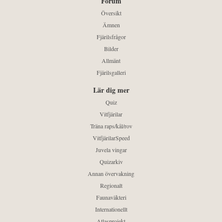
Forum
Översikt
Ämnen
Fjärilsfrågor
Bilder
Allmänt
Fjärilsgalleri
Lär dig mer
Quiz
Vitfjärilar
Träna raps/kål/rov
VitfjärilarSpeed
Juvela vingar
Quizarkiv
Annan övervakning
Regionalt
Faunaväkteri
Internationellt
Atlasprojekt