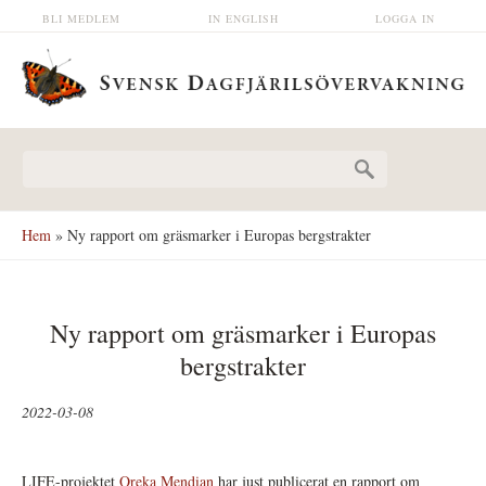
Hoppa till huvudinnehåll
BLI MEDLEM
IN ENGLISH
LOGGA IN
Sökformulär
Hem
» Ny rapport om gräsmarker i Europas bergstrakter
Ny rapport om gräsmarker i Europas
bergstrakter
2022-03-08
LIFE-projektet
Oreka Mendian
har just publicerat en rapport om