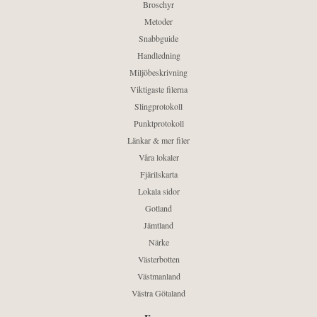
Broschyr
Metoder
Snabbguide
Handledning
Miljöbeskrivning
Viktigaste filerna
Slingprotokoll
Punktprotokoll
Länkar & mer filer
Våra lokaler
Fjärilskarta
Lokala sidor
Gotland
Jämtland
Närke
Västerbotten
Västmanland
Västra Götaland