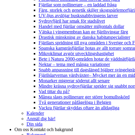
Fjärilar som pollinerare – en laddad fråga
Färg, storlek och genetik skiljer skogspärlemorfjär
UV-ljus avslöjar busksnabbvingens larver
Sydrovfjäril har smak för stadslivet
Handel med fjärilar omsätter miljontals dollar
Vätska i vingmembran kan ge fjärilsvingar färg
Drastisk minskning av danska habitatspecialister
Fjärilars spridning till nya områden i Sverige och
Spanska kamgräsfjärilar hotas av allt torrare somra
Mikroklimat avgör utvecklingshastighet
Bete i Natura 2000-områden hotar de väddnätfjäri
Nektar – tema med många variationer
Snabb anpassning till dagslängd hjälper svingelgräs
Fjärilslarvernas värdväxter– Mycket mer än en m
Monarker migrerar söderut allt senare
Mindre kräsna sydrovfjärilar sprider sig snabbt nor
Vad tittar du på?
Många slags pollinerare ger större bomullsskörd
Två generationer påfågelöga i Belgien
Vackra fjärilar skyddas oftare än alldagliga
Kalender
Anmäl dig här!
Din sida
Om oss
Kontakt och bakgrund
Bakgrund