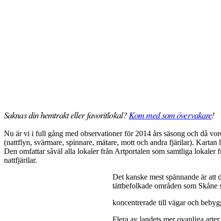
Saknas din hemtrakt eller favoritlokal?
Kom med som övervakare
!
Nu är vi i full gång med observationer för 2014 års säsong och då vor
(nattflyn, svärmare, spinnare, mätare, mott och andra fjärilar). Kartan
Den omfattar såväl alla lokaler från Artportalen som samtliga lokaler 
nattfjärilar.
Det kanske mest spännande är att det
tättbefolkade områden som Skåne så 
koncentrerade till vägar och bebygg
Flera av landets mer ovanliga arter