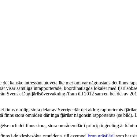
e det kanske intressant att veta lite mer om var någonstans det finns r
 här visar samtliga inrapporterade, koordinatlagda lokaler med fjärilsob
från Svensk Dagfjärilsövervakning (fram till 2012 sam en hel del av 2013
 finns otroligt stora delar av Sverige där det aldrig rapporterats fjärilar
finns stora områden där inga fjärilar någonsin rapporterats (se bild). 
else och det finns stora, stora områden där i princip ingenting är känt 
 finns i de glesbesökta områdena, till exempel
brun gräsfjäril
som har sit