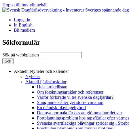
Hoppa till huvudinnehåll
Logga in
In English
Bli medlem
Sökformulär
Sök på webbplatsen
Aktuellt
Nyheter och kalender
Nyheter
Aktuell fjärilsforskning
Hela artikellistan
Om forskningsartiklar och referenser
Varför förlorade vi tre svenska dagfjärilar?
Slingrande slåtter ger större variation
En öländsk blåvingehybrid
Det nya normala får oss att glömma hur det var
Fortplantningsproblem hos rapsfjärilar efter värmes
Svenska svartfläckiga blåvingar sprider sig i Storb
Förskjuten blomning som försvar mot fjäril