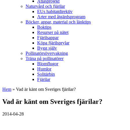
Atlasprojekt
Naturvård och fjärilar
EUs habitatdirektiv
Arter med åtgärdsprogram
Böcker, appar, material och länktips
Boktips
Resurser på nätet
Fjärilsappar
Köpa fjärilsprylar
Bygg själv
Pollinatörsövervakning
Träna på pollinatörer
Blomflugor
Humlor
Solitärbin
Fjärilar
Hem
» Vad är känt om Sveriges fjärilar?
Vad är känt om Sveriges fjärilar?
2014-04-28