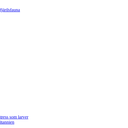
tress som larver
ritannien