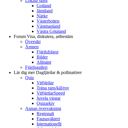
Lokala sidor
Gotland
Jämtland
Närke
Västerbotten
Västmanland
Västra Götaland
Forum
Visa, diskutera, artbestäm
Översikt
Ämnen
Fjärilsfrågor
Bilder
Allmänt
Fjärilsgalleri
Lär dig mer
Dagfjärilar & pollinatörer
Quiz
Vitfjärilar
Träna raps/kål/rov
VitfjärilarSpeed
Juvela vingar
Quizarkiv
Annan övervakning
Regionalt
Faunaväkteri
Internationellt