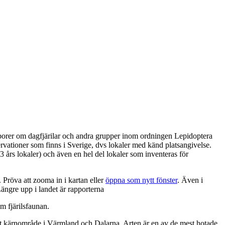
apporer om dagfjärilar och andra grupper inom ordningen Lepidoptera
servationer som finns i Sverige, dvs lokaler med känd platsangivelse.
 års lokaler) och även en hel del lokaler som inventeras för
. Pröva att zooma in i kartan eller
öppna som nytt fönster
. Även i
Längre upp i landet är rapporterna
om fjärilsfaunan.
t kärnområde i Värmland och Dalarna. Arten är en av de mest hotade