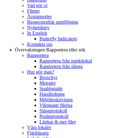
Vad gör vi
Filmer
Årsrapporter
Biogeografisk uppföljning
Nyhetsbrev
In English
Butterfly Indicators
Kontakta oss
Övervakningen
Rapportera eller sök
Rapportera
Rapportera från punktlokal
Rapportera från slinga
Hur gör man?
Broschyr
Metoder
Snabbguide
Handledning
Miljöbeskrivning
Viktigaste filerna
Slingprotokoll
Punktprotokoll
Länkar & mer filer
Våra lokaler
Fjärilskarta