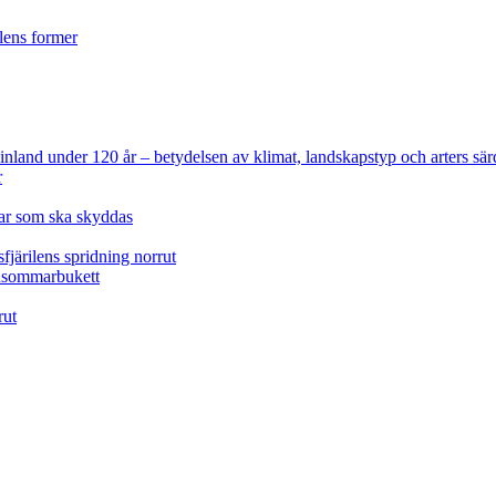
ilens former
 Finland under 120 år
– betydelsen av klimat, landskapstyp och arters sär
r
lar som ska skyddas
fjärilens spridning norrut
idsommarbukett
rut