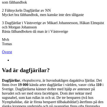
som fälthandbok
2 Fältnyckeln Dagfjärilar av NN
Mycket bra fälthandbok, men kanske inte den tåligaste
3 Dagfjärilar i Västsverige av Mikael Johannesson, Håkan Elmquist
och Morgan Johansson
Bästa fälhandboken då man är i Västsverige
Mvh
Tomas
Överst
Vad är dagfjärilar?
Dagfjärilar
,
rhopalocera
, är huvudsakligen dagaktiva fjärilar. Det
finns över
19 000
kända arter dagfjärilar i världen, varav cirka
110
i
Sverige. Dagfjärilarna känner dofter med hjälp av antenner på
huvudet och ser med stora facettögon. Dom äter nektar med
sugsnabel, som kan rullas in och ut. De tre benparen (två hos
Nymphalidae, där är första benparet tillbakabildat!) återfinns på den
slanka kroppens undersida och på ovansidan finns ofta färgstarka