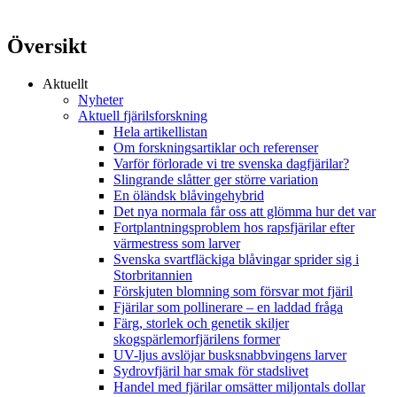
Översikt
Aktuellt
Nyheter
Aktuell fjärilsforskning
Hela artikellistan
Om forskningsartiklar och referenser
Varför förlorade vi tre svenska dagfjärilar?
Slingrande slåtter ger större variation
En öländsk blåvingehybrid
Det nya normala får oss att glömma hur det var
Fortplantningsproblem hos rapsfjärilar efter
värmestress som larver
Svenska svartfläckiga blåvingar sprider sig i
Storbritannien
Förskjuten blomning som försvar mot fjäril
Fjärilar som pollinerare – en laddad fråga
Färg, storlek och genetik skiljer
skogspärlemorfjärilens former
UV-ljus avslöjar busksnabbvingens larver
Sydrovfjäril har smak för stadslivet
Handel med fjärilar omsätter miljontals dollar