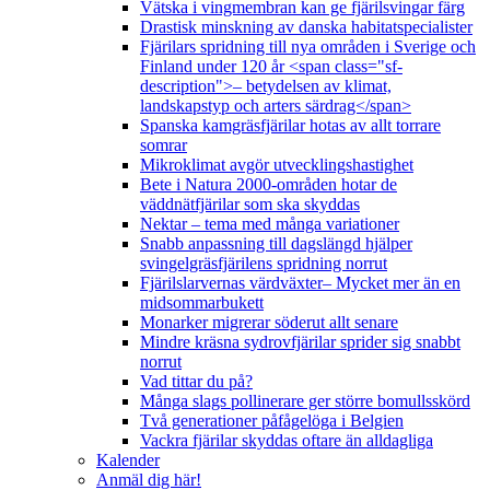
Vätska i vingmembran kan ge fjärilsvingar färg
Drastisk minskning av danska habitatspecialister
Fjärilars spridning till nya områden i Sverige och
Finland under 120 år <span class="sf-
description">– betydelsen av klimat,
landskapstyp och arters särdrag</span>
Spanska kamgräsfjärilar hotas av allt torrare
somrar
Mikroklimat avgör utvecklingshastighet
Bete i Natura 2000-områden hotar de
väddnätfjärilar som ska skyddas
Nektar – tema med många variationer
Snabb anpassning till dagslängd hjälper
svingelgräsfjärilens spridning norrut
Fjärilslarvernas värdväxter– Mycket mer än en
midsommarbukett
Monarker migrerar söderut allt senare
Mindre kräsna sydrovfjärilar sprider sig snabbt
norrut
Vad tittar du på?
Många slags pollinerare ger större bomullsskörd
Två generationer påfågelöga i Belgien
Vackra fjärilar skyddas oftare än alldagliga
Kalender
Anmäl dig här!