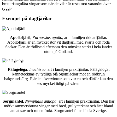
brett triangulära vingar som när de vilar är resta mot varandra över
ryggen.
Exempel på dagfjärilar
Apollofjäril
,
Parnassius apollo
, art i familjen riddarfjärilar.
Apollofjäril är en mycket stor vit dagfjäril med svarta och röda
fläckar. Den är rödlistad eftersom den minskar starkt i hela landet
utom på Gotland.
Påfågelöga
,
Inachis io
, art i familjen praktfjärilar. Påfågelögat
kännetecknas av tydliga blå ögonfläckar mot en rödbrun
bakgrundsfärg. Fjärilen övervintrar som vuxen och därför kan den
ses mycket tidigt på våren.
Sorgmantel
,
Nymphalis antiopa
, art i familjen praktfjärilar. Den har
mörkt sammetsbruna vingar med bred, gul ytterkant och äter bland
annat sav och rutten frukt. Sorgmantel finns i hela Sverige.