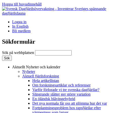
Hoppa till huvudinnehåll
Logga in
In English
Bli medlem
Sökformulär
Sök på webbplatsen
Aktuellt
Nyheter och kalender
Nyheter
Aktuell fjärilsforskning
Hela artikellistan
Om forskningsartiklar och referenser
Varför förlorade vi tre svenska dagfjärilar?
Slingrande slåtter ger större variation
En öländsk blåvingehybrid
Det nya normala får oss att glömma hur det var
Fortplantningsproblem hos rapsfjärilar efter
värmestress som larver