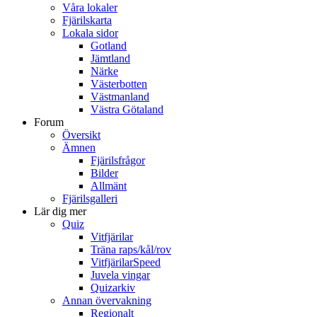
Våra lokaler
Fjärilskarta
Lokala sidor
Gotland
Jämtland
Närke
Västerbotten
Västmanland
Västra Götaland
Forum
Översikt
Ämnen
Fjärilsfrågor
Bilder
Allmänt
Fjärilsgalleri
Lär dig mer
Quiz
Vitfjärilar
Träna raps/kål/rov
VitfjärilarSpeed
Juvela vingar
Quizarkiv
Annan övervakning
Regionalt