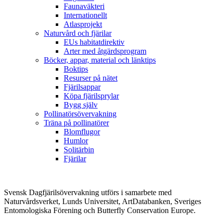
Faunaväkteri
Internationellt
Atlasprojekt
Naturvård och fjärilar
EUs habitatdirektiv
Arter med åtgärdsprogram
Böcker, appar, material och länktips
Boktips
Resurser på nätet
Fjärilsappar
Köpa fjärilsprylar
Bygg själv
Pollinatörsövervakning
Träna på pollinatörer
Blomflugor
Humlor
Solitärbin
Fjärilar
Svensk Dagfjärilsövervakning utförs i samarbete med
Naturvårdsverket, Lunds Universitet, ArtDatabanken, Sveriges
Entomologiska Förening och Butterfly Conservation Europe.