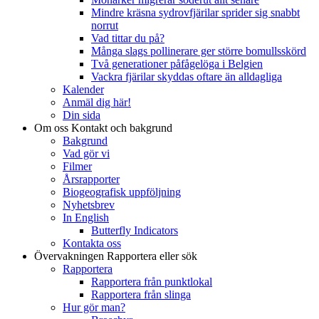
Mindre kräsna sydrovfjärilar sprider sig snabbt
norrut
Vad tittar du på?
Många slags pollinerare ger större bomullsskörd
Två generationer påfågelöga i Belgien
Vackra fjärilar skyddas oftare än alldagliga
Kalender
Anmäl dig här!
Din sida
Om oss
Kontakt och bakgrund
Bakgrund
Vad gör vi
Filmer
Årsrapporter
Biogeografisk uppföljning
Nyhetsbrev
In English
Butterfly Indicators
Kontakta oss
Övervakningen
Rapportera eller sök
Rapportera
Rapportera från punktlokal
Rapportera från slinga
Hur gör man?