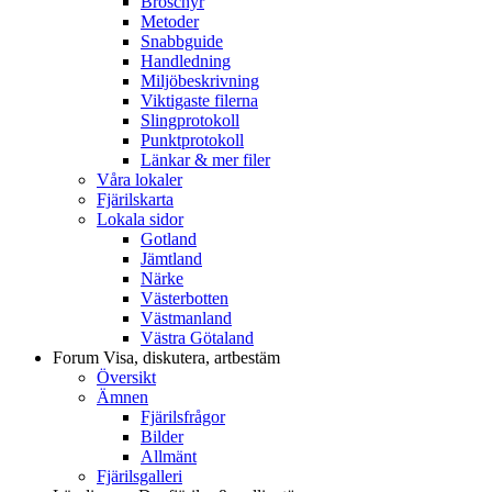
Broschyr
Metoder
Snabbguide
Handledning
Miljöbeskrivning
Viktigaste filerna
Slingprotokoll
Punktprotokoll
Länkar & mer filer
Våra lokaler
Fjärilskarta
Lokala sidor
Gotland
Jämtland
Närke
Västerbotten
Västmanland
Västra Götaland
Forum
Visa, diskutera, artbestäm
Översikt
Ämnen
Fjärilsfrågor
Bilder
Allmänt
Fjärilsgalleri