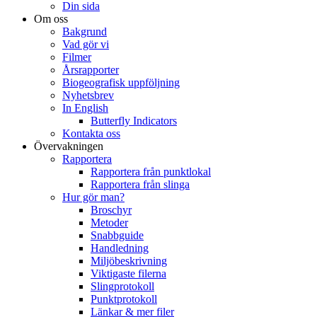
Din sida
Om oss
Bakgrund
Vad gör vi
Filmer
Årsrapporter
Biogeografisk uppföljning
Nyhetsbrev
In English
Butterfly Indicators
Kontakta oss
Övervakningen
Rapportera
Rapportera från punktlokal
Rapportera från slinga
Hur gör man?
Broschyr
Metoder
Snabbguide
Handledning
Miljöbeskrivning
Viktigaste filerna
Slingprotokoll
Punktprotokoll
Länkar & mer filer