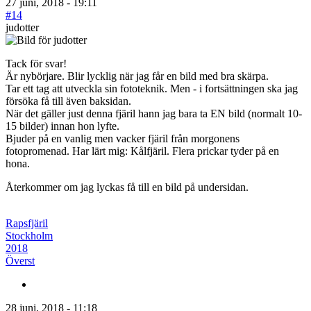
27 juni, 2018 - 19:11
#14
judotter
Tack för svar!
Är nybörjare. Blir lycklig när jag får en bild med bra skärpa.
Tar ett tag att utveckla sin fototeknik. Men - i fortsättningen ska jag
försöka få till även baksidan.
När det gäller just denna fjäril hann jag bara ta EN bild (normalt 10-
15 bilder) innan hon lyfte.
Bjuder på en vanlig men vacker fjäril från morgonens
fotopromenad. Har lärt mig: Kålfjäril. Flera prickar tyder på en
hona.
Återkommer om jag lyckas få till en bild på undersidan.
Rapsfjäril
Stockholm
2018
Överst
28 juni, 2018 - 11:18