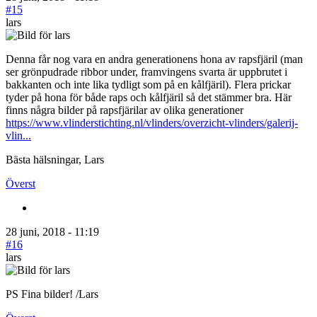
#15
lars
Denna får nog vara en andra generationens hona av rapsfjäril (man
ser grönpudrade ribbor under, framvingens svarta är uppbrutet i
bakkanten och inte lika tydligt som på en kålfjäril). Flera prickar
tyder på hona för både raps och kålfjäril så det stämmer bra. Här
finns några bilder på rapsfjärilar av olika generationer
https://www.vlinderstichting.nl/vlinders/overzicht-vlinders/galerij-
vlin...
Bästa hälsningar, Lars
Överst
28 juni, 2018 - 11:19
#16
lars
PS Fina bilder! /Lars