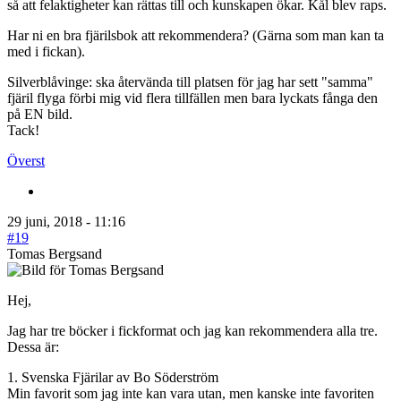
så att felaktigheter kan rättas till och kunskapen ökar. Kål blev raps.
Har ni en bra fjärilsbok att rekommendera? (Gärna som man kan ta
med i fickan).
Silverblåvinge: ska återvända till platsen för jag har sett "samma"
fjäril flyga förbi mig vid flera tillfällen men bara lyckats fånga den
på EN bild.
Tack!
Överst
29 juni, 2018 - 11:16
#19
Tomas Bergsand
Hej,
Jag har tre böcker i fickformat och jag kan rekommendera alla tre.
Dessa är:
1. Svenska Fjärilar av Bo Söderström
Min favorit som jag inte kan vara utan, men kanske inte favoriten