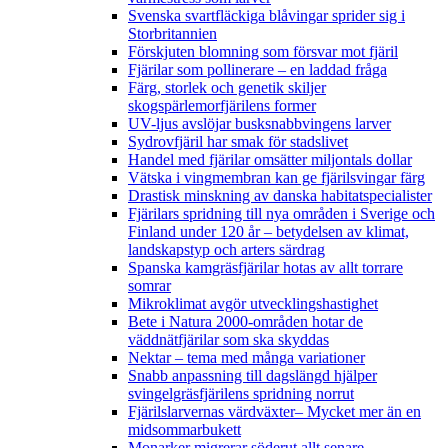
Svenska svartfläckiga blåvingar sprider sig i
Storbritannien
Förskjuten blomning som försvar mot fjäril
Fjärilar som pollinerare – en laddad fråga
Färg, storlek och genetik skiljer
skogspärlemorfjärilens former
UV-ljus avslöjar busksnabbvingens larver
Sydrovfjäril har smak för stadslivet
Handel med fjärilar omsätter miljontals dollar
Vätska i vingmembran kan ge fjärilsvingar färg
Drastisk minskning av danska habitatspecialister
Fjärilars spridning till nya områden i Sverige och
Finland under 120 år
– betydelsen av klimat,
landskapstyp och arters särdrag
Spanska kamgräsfjärilar hotas av allt torrare
somrar
Mikroklimat avgör utvecklingshastighet
Bete i Natura 2000-områden hotar de
väddnätfjärilar som ska skyddas
Nektar – tema med många variationer
Snabb anpassning till dagslängd hjälper
svingelgräsfjärilens spridning norrut
Fjärilslarvernas värdväxter– Mycket mer än en
midsommarbukett
Monarker migrerar söderut allt senare