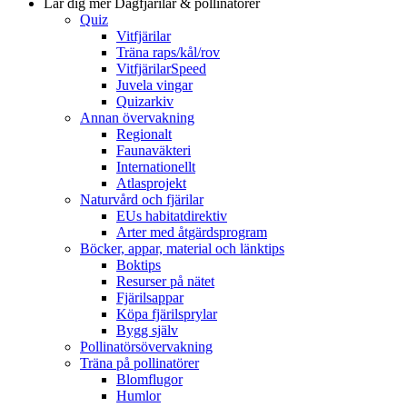
Lär dig mer
Dagfjärilar & pollinatörer
Quiz
Vitfjärilar
Träna raps/kål/rov
VitfjärilarSpeed
Juvela vingar
Quizarkiv
Annan övervakning
Regionalt
Faunaväkteri
Internationellt
Atlasprojekt
Naturvård och fjärilar
EUs habitatdirektiv
Arter med åtgärdsprogram
Böcker, appar, material och länktips
Boktips
Resurser på nätet
Fjärilsappar
Köpa fjärilsprylar
Bygg själv
Pollinatörsövervakning
Träna på pollinatörer
Blomflugor
Humlor