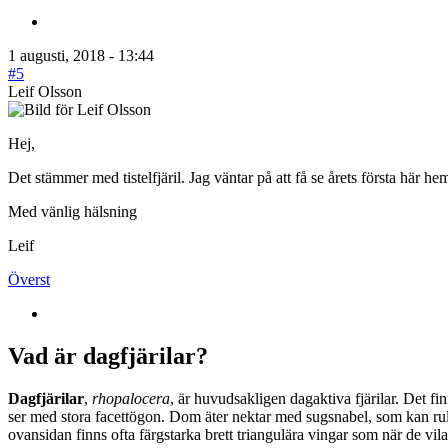
1 augusti, 2018 - 13:44
#5
Leif Olsson
Hej,
Det stämmer med tistelfjäril. Jag väntar på att få se årets första här h
Med vänlig hälsning
Leif
Överst
Vad är dagfjärilar?
Dagfjärilar
,
rhopalocera
, är huvudsakligen dagaktiva fjärilar. Det fi
ser med stora facettögon. Dom äter nektar med sugsnabel, som kan rull
ovansidan finns ofta färgstarka brett triangulära vingar som när de vil