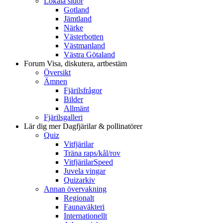
Lokala sidor
Gotland
Jämtland
Närke
Västerbotten
Västmanland
Västra Götaland
Forum
Visa, diskutera, artbestäm
Översikt
Ämnen
Fjärilsfrågor
Bilder
Allmänt
Fjärilsgalleri
Lär dig mer
Dagfjärilar & pollinatörer
Quiz
Vitfjärilar
Träna raps/kål/rov
VitfjärilarSpeed
Juvela vingar
Quizarkiv
Annan övervakning
Regionalt
Faunaväkteri
Internationellt