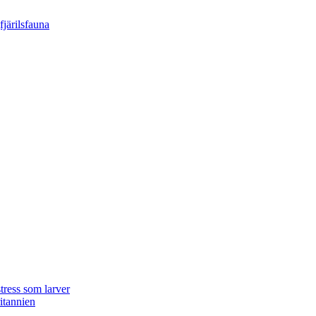
tress som larver
ritannien