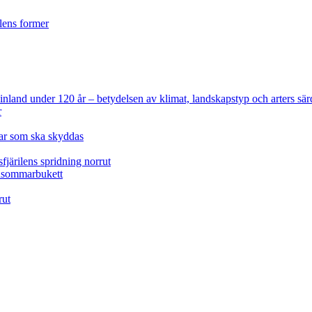
ilens former
 Finland under 120 år
– betydelsen av klimat, landskapstyp och arters sär
r
lar som ska skyddas
fjärilens spridning norrut
idsommarbukett
rut