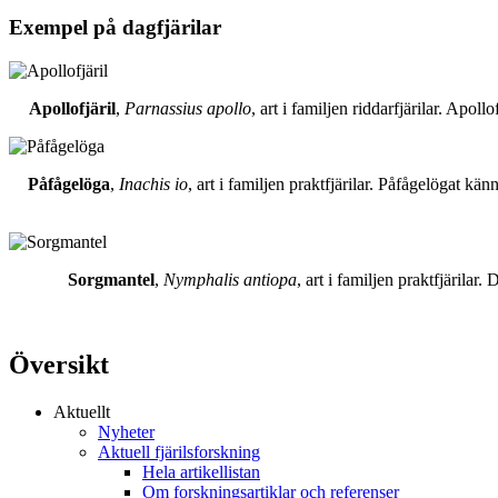
Exempel på dagfjärilar
Apollofjäril
,
Parnassius apollo
, art i familjen riddarfjärilar. Apol
Påfågelöga
,
Inachis io
, art i familjen praktfjärilar. Påfågelögat 
Sorgmantel
,
Nymphalis antiopa
, art i familjen praktfjärila
Översikt
Aktuellt
Nyheter
Aktuell fjärilsforskning
Hela artikellistan
Om forskningsartiklar och referenser