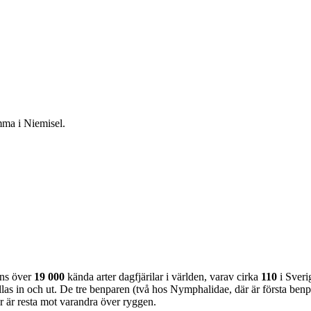
emma i Niemisel.
nns över
19 000
kända arter dagfjärilar i världen, varav cirka
110
i Sveri
as in och ut. De tre benparen (två hos Nymphalidae, där är första benpa
ar är resta mot varandra över ryggen.