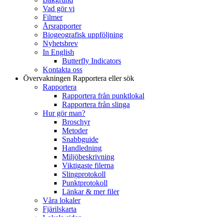
Vad gör vi
Filmer
Årsrapporter
Biogeografisk uppföljning
Nyhetsbrev
In English
Butterfly Indicators
Kontakta oss
Övervakningen
Rapportera eller sök
Rapportera
Rapportera från punktlokal
Rapportera från slinga
Hur gör man?
Broschyr
Metoder
Snabbguide
Handledning
Miljöbeskrivning
Viktigaste filerna
Slingprotokoll
Punktprotokoll
Länkar & mer filer
Våra lokaler
Fjärilskarta