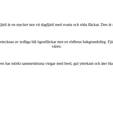
lofjäril är en mycket stor vit dagfjäril med svarta och röda fläckar. Den 
kännetecknas av tydliga blå ögonfläckar mot en rödbrun bakgrundsfärg. Fj
våren.
r. Den har mörkt sammetsbruna vingar med bred, gul ytterkant och äter bla