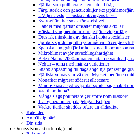
Fjärilar som pollinerare – en laddad fråga
Färg, storlek och genetik skiljer skogspärlemorfjär
UV-ljus avslöjar busksnabbvingens larver
Sydrovfjäril har smak för stadslivet
Handel med fjärilar omsätter miljontals dollar
Vätska i vingmembran kan ge fjärilsvingar färg
Drastisk minskning av danska habitatspecialister
Fjärilars spridning till nya områden i Sverige och
Spanska kamgräsfjärilar hotas av allt torrare somra
Mikroklimat avgör utvecklingshastighet
Bete i Natura 2000-områden hotar de väddnätfjäri
Nektar – tema med många variationer
Snabb anpassning till dagslängd hjälper svingelgräs
Fjärilslarvernas värdväxter– Mycket mer än en m
Monarker migrerar söderut allt senare
Mindre kräsna sydrovfjärilar sprider sig snabbt nor
Vad tittar du på?
Många slags pollinerare ger större bomullsskörd
Två generationer påfågelöga i Belgien
Vackra fjärilar skyddas oftare än alldagliga
Kalender
Anmäl dig här!
Din sida
Om oss
Kontakt och bakgrund
Bakgrund