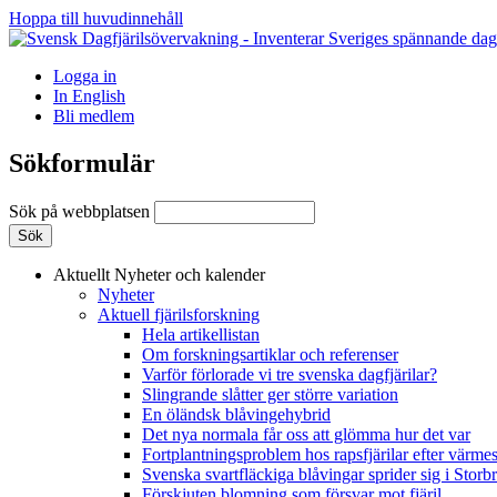
Hoppa till huvudinnehåll
Logga in
In English
Bli medlem
Sökformulär
Sök på webbplatsen
Aktuellt
Nyheter och kalender
Nyheter
Aktuell fjärilsforskning
Hela artikellistan
Om forskningsartiklar och referenser
Varför förlorade vi tre svenska dagfjärilar?
Slingrande slåtter ger större variation
En öländsk blåvingehybrid
Det nya normala får oss att glömma hur det var
Fortplantningsproblem hos rapsfjärilar efter värmes
Svenska svartfläckiga blåvingar sprider sig i Storb
Förskjuten blomning som försvar mot fjäril