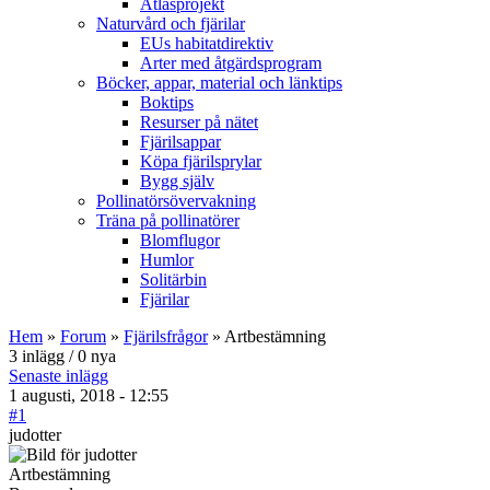
Atlasprojekt
Naturvård och fjärilar
EUs habitatdirektiv
Arter med åtgärdsprogram
Böcker, appar, material och länktips
Boktips
Resurser på nätet
Fjärilsappar
Köpa fjärilsprylar
Bygg själv
Pollinatörsövervakning
Träna på pollinatörer
Blomflugor
Humlor
Solitärbin
Fjärilar
Hem
»
Forum
»
Fjärilsfrågor
» Artbestämning
3 inlägg / 0 nya
Senaste inlägg
1 augusti, 2018 - 12:55
#1
judotter
Artbestämning