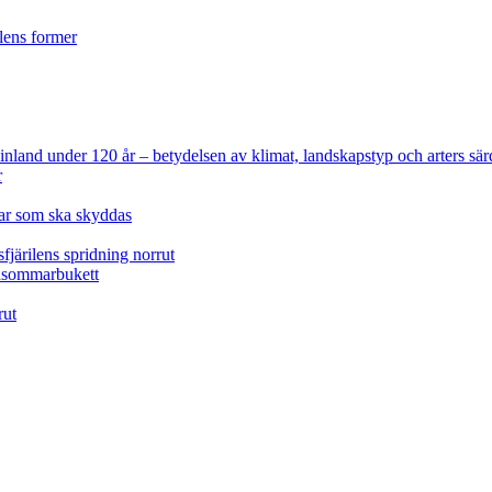
ilens former
 Finland under 120 år
– betydelsen av klimat, landskapstyp och arters sär
r
lar som ska skyddas
fjärilens spridning norrut
idsommarbukett
rut