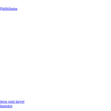
tress som larver
ritannien