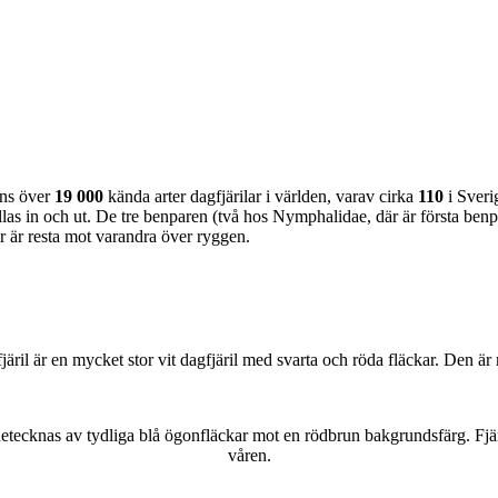
nns över
19 000
kända arter dagfjärilar i världen, varav cirka
110
i Sveri
as in och ut. De tre benparen (två hos Nymphalidae, där är första benpa
ar är resta mot varandra över ryggen.
lofjäril är en mycket stor vit dagfjäril med svarta och röda fläckar. Den 
kännetecknas av tydliga blå ögonfläckar mot en rödbrun bakgrundsfärg. Fj
våren.