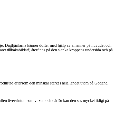
ge. Dagfjärilarna känner dofter med hjälp av antenner på huvudet och
ret tillbakabildat!) återfinns på den slanka kroppens undersida och på
är rödlistad eftersom den minskar starkt i hela landet utom på Gotland.
ärilen övervintrar som vuxen och därför kan den ses mycket tidigt på