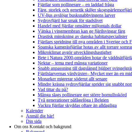
Fjärilar som pollinerare – en laddad fråga
Färg, storlek och genetik skiljer skogspärlemorfjär
UV-ljus avslöjar busksnabbvingens larver
Sydrovfjäril har smak för stadslivet
Handel med fjärilar omsätter miljontals dollar
Vätska i vingmembran kan ge fjärilsvingar färg
Drastisk minskning av danska habitatspecialister
Fjärilars spridning till nya områden i Sverige och
Spanska kamgräsfjärilar hotas av allt torrare somra
Mikroklimat avgör utvecklingshastighet
Bete i Natura 2000-områden hotar de väddnätfjäri
Nektar – tema med många variationer
Snabb anpassning till dagslängd hjälper svingelgräs
Fjärilslarvernas värdväxter– Mycket mer än en m
Monarker migrerar söderut allt senare
Mindre kräsna sydrovfjärilar sprider sig snabbt nor
Vad tittar du på?
Många slags pollinerare ger större bomullsskörd
Två generationer påfågelöga i Belgien
Vackra fjärilar skyddas oftare än alldagliga
Kalender
Anmäl dig här!
Din sida
Om oss
Kontakt och bakgrund
Bakgrund