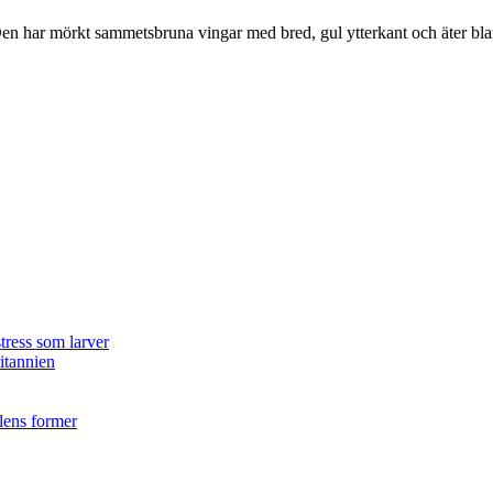
r. Den har mörkt sammetsbruna vingar med bred, gul ytterkant och äter bla
tress som larver
ritannien
ilens former