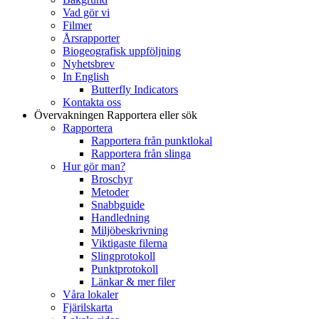
Vad gör vi
Filmer
Årsrapporter
Biogeografisk uppföljning
Nyhetsbrev
In English
Butterfly Indicators
Kontakta oss
Övervakningen
Rapportera eller sök
Rapportera
Rapportera från punktlokal
Rapportera från slinga
Hur gör man?
Broschyr
Metoder
Snabbguide
Handledning
Miljöbeskrivning
Viktigaste filerna
Slingprotokoll
Punktprotokoll
Länkar & mer filer
Våra lokaler
Fjärilskarta