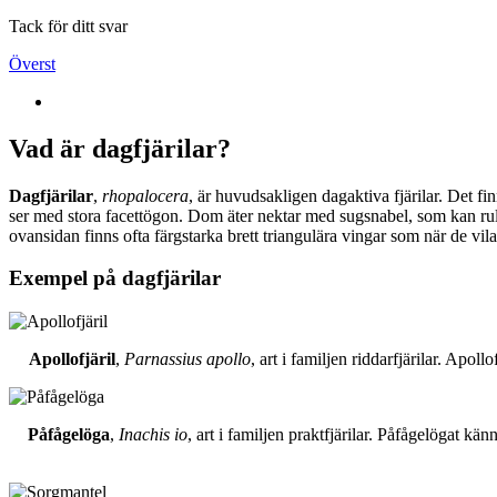
Tack för ditt svar
Överst
Vad är dagfjärilar?
Dagfjärilar
,
rhopalocera
, är huvudsakligen dagaktiva fjärilar. Det fi
ser med stora facettögon. Dom äter nektar med sugsnabel, som kan rull
ovansidan finns ofta färgstarka brett triangulära vingar som när de vil
Exempel på dagfjärilar
Apollofjäril
,
Parnassius apollo
, art i familjen riddarfjärilar. Apol
Påfågelöga
,
Inachis io
, art i familjen praktfjärilar. Påfågelögat 