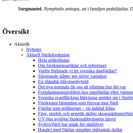
Sorgmantel
,
Nymphalis antiopa
, art i familjen praktfjärila
Översikt
Aktuellt
Nyheter
Aktuell fjärilsforskning
Hela artikellistan
Om forskningsartiklar och referenser
Varför förlorade vi tre svenska dagfjärilar?
Slingrande slåtter ger större variation
En öländsk blåvingehybrid
Det nya normala får oss att glömma hur det var
Fortplantningsproblem hos rapsfjärilar efter värmes
Svenska svartfläckiga blåvingar sprider sig i Storb
Förskjuten blomning som försvar mot fjäril
Fjärilar som pollinerare – en laddad fråga
Färg, storlek och genetik skiljer skogspärlemorfjär
UV-ljus avslöjar busksnabbvingens larver
Sydrovfjäril har smak för stadslivet
Handel med fjärilar omsätter miljontals dollar