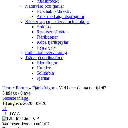
Atlasprojekt
Naturvård och fjärilar
EUs habitatdirektiv
Arter med åtgärdsprogram
Böcker, appar, material och länktips
Boktips
Resurser på nätet
Fjärilsappar
Köpa fjärilsprylar
Bygg själv
Pollinatörsövervakning
Träna på pollinatörer
Blomflugor
Humlor
Solitärbin
Fjärilar
Hem
»
Forum
»
Fjärilsfrågor
» Vad heter denna nattfjäril?
3 inlägg / 0 nya
Senaste inlägg
13 augusti, 2020 - 09:26
#1
LindaV.A
Vad heter denna nattfjäril?