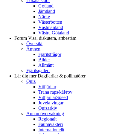
Lokala sidor
Gotland
Jämtland
Närke
Västerbotten
Västmanland
Västra Götaland
Forum
Visa, diskutera, artbestäm
Översikt
Ämnen
Fjärilsfrågor
Bilder
Allmänt
Fjärilsgalleri
Lär dig mer
Dagfjärilar & pollinatörer
Quiz
Vitfjärilar
Träna raps/kål/rov
VitfjärilarSpeed
Juvela vingar
Quizarkiv
Annan övervakning
Regionalt
Faunaväkteri
Internationellt