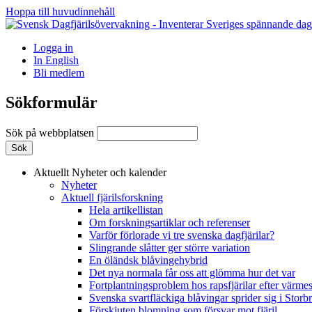
Hoppa till huvudinnehåll
Logga in
In English
Bli medlem
Sökformulär
Sök på webbplatsen
Aktuellt
Nyheter och kalender
Nyheter
Aktuell fjärilsforskning
Hela artikellistan
Om forskningsartiklar och referenser
Varför förlorade vi tre svenska dagfjärilar?
Slingrande slåtter ger större variation
En öländsk blåvingehybrid
Det nya normala får oss att glömma hur det var
Fortplantningsproblem hos rapsfjärilar efter värmes
Svenska svartfläckiga blåvingar sprider sig i Storb
Förskjuten blomning som försvar mot fjäril