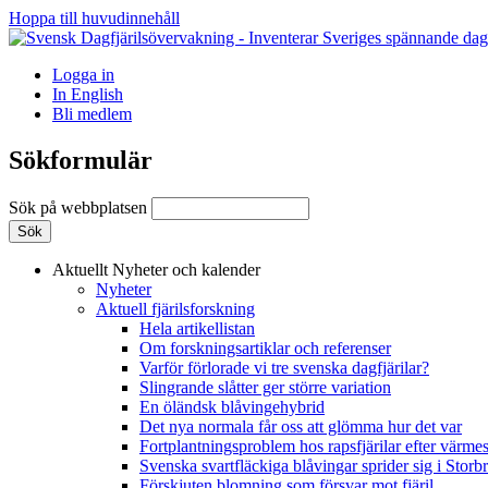
Hoppa till huvudinnehåll
Logga in
In English
Bli medlem
Sökformulär
Sök på webbplatsen
Aktuellt
Nyheter och kalender
Nyheter
Aktuell fjärilsforskning
Hela artikellistan
Om forskningsartiklar och referenser
Varför förlorade vi tre svenska dagfjärilar?
Slingrande slåtter ger större variation
En öländsk blåvingehybrid
Det nya normala får oss att glömma hur det var
Fortplantningsproblem hos rapsfjärilar efter värmes
Svenska svartfläckiga blåvingar sprider sig i Storb
Förskjuten blomning som försvar mot fjäril