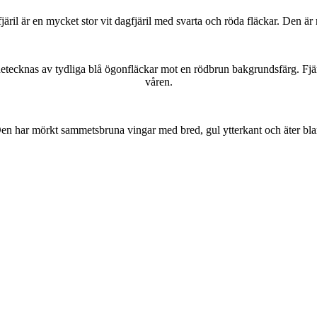
lofjäril är en mycket stor vit dagfjäril med svarta och röda fläckar. Den 
kännetecknas av tydliga blå ögonfläckar mot en rödbrun bakgrundsfärg. Fj
våren.
r. Den har mörkt sammetsbruna vingar med bred, gul ytterkant och äter bla