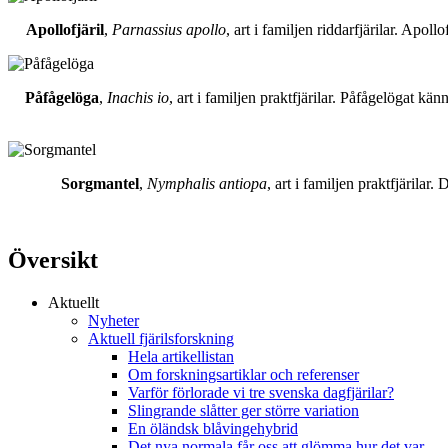
Apollofjäril
,
Parnassius apollo
, art i familjen riddarfjärilar. Apol
Påfågelöga
,
Inachis io
, art i familjen praktfjärilar. Påfågelögat 
Sorgmantel
,
Nymphalis antiopa
, art i familjen praktfjärila
Översikt
Aktuellt
Nyheter
Aktuell fjärilsforskning
Hela artikellistan
Om forskningsartiklar och referenser
Varför förlorade vi tre svenska dagfjärilar?
Slingrande slåtter ger större variation
En öländsk blåvingehybrid
Det nya normala får oss att glömma hur det var