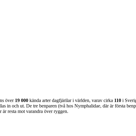
nns över
19 000
kända arter dagfjärilar i världen, varav cirka
110
i Sveri
as in och ut. De tre benparen (två hos Nymphalidae, där är första benpa
ar är resta mot varandra över ryggen.