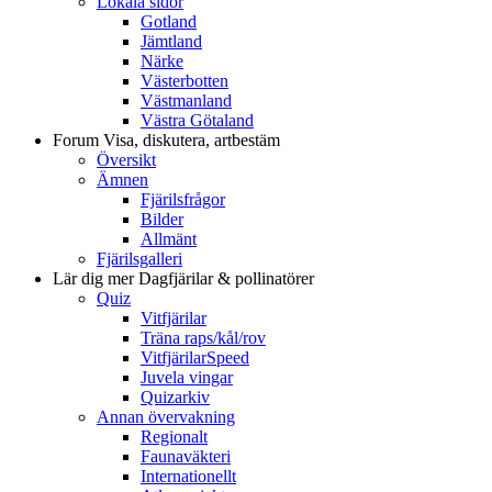
Lokala sidor
Gotland
Jämtland
Närke
Västerbotten
Västmanland
Västra Götaland
Forum
Visa, diskutera, artbestäm
Översikt
Ämnen
Fjärilsfrågor
Bilder
Allmänt
Fjärilsgalleri
Lär dig mer
Dagfjärilar & pollinatörer
Quiz
Vitfjärilar
Träna raps/kål/rov
VitfjärilarSpeed
Juvela vingar
Quizarkiv
Annan övervakning
Regionalt
Faunaväkteri
Internationellt