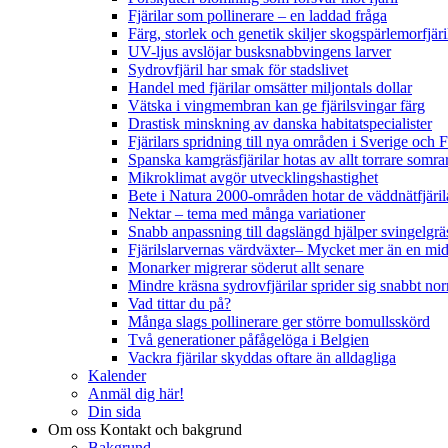
Fjärilar som pollinerare – en laddad fråga
Färg, storlek och genetik skiljer skogspärlemorfjär
UV-ljus avslöjar busksnabbvingens larver
Sydrovfjäril har smak för stadslivet
Handel med fjärilar omsätter miljontals dollar
Vätska i vingmembran kan ge fjärilsvingar färg
Drastisk minskning av danska habitatspecialister
Fjärilars spridning till nya områden i Sverige och
Spanska kamgräsfjärilar hotas av allt torrare somra
Mikroklimat avgör utvecklingshastighet
Bete i Natura 2000-områden hotar de väddnätfjäri
Nektar – tema med många variationer
Snabb anpassning till dagslängd hjälper svingelgräs
Fjärilslarvernas värdväxter– Mycket mer än en m
Monarker migrerar söderut allt senare
Mindre kräsna sydrovfjärilar sprider sig snabbt nor
Vad tittar du på?
Många slags pollinerare ger större bomullsskörd
Två generationer påfågelöga i Belgien
Vackra fjärilar skyddas oftare än alldagliga
Kalender
Anmäl dig här!
Din sida
Om oss
Kontakt och bakgrund
Bakgrund