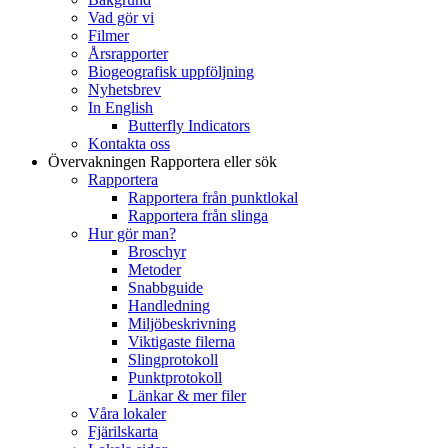
Vad gör vi
Filmer
Årsrapporter
Biogeografisk uppföljning
Nyhetsbrev
In English
Butterfly Indicators
Kontakta oss
Övervakningen
Rapportera eller sök
Rapportera
Rapportera från punktlokal
Rapportera från slinga
Hur gör man?
Broschyr
Metoder
Snabbguide
Handledning
Miljöbeskrivning
Viktigaste filerna
Slingprotokoll
Punktprotokoll
Länkar & mer filer
Våra lokaler
Fjärilskarta