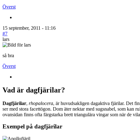
Överst
15 september, 2011 - 11:16
#7
lars
så bra
Överst
Vad är dagfjärilar?
Dagfjärilar
,
rhopalocera
, är huvudsakligen dagaktiva fjärilar. Det fi
ser med stora facettögon. Dom äter nektar med sugsnabel, som kan rull
ovansidan finns ofta färgstarka brett triangulära vingar som när de vil
Exempel på dagfjärilar