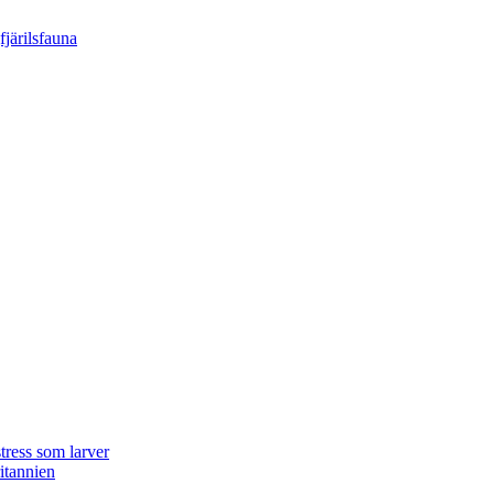
tress som larver
ritannien