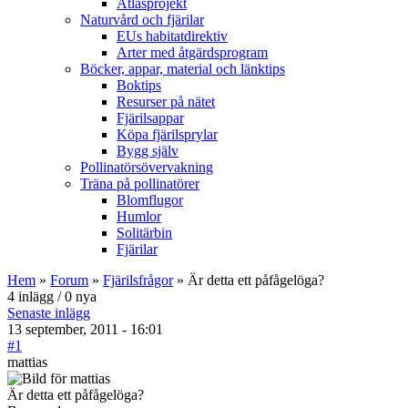
Atlasprojekt
Naturvård och fjärilar
EUs habitatdirektiv
Arter med åtgärdsprogram
Böcker, appar, material och länktips
Boktips
Resurser på nätet
Fjärilsappar
Köpa fjärilsprylar
Bygg själv
Pollinatörsövervakning
Träna på pollinatörer
Blomflugor
Humlor
Solitärbin
Fjärilar
Hem
»
Forum
»
Fjärilsfrågor
» Är detta ett påfågelöga?
4 inlägg / 0 nya
Senaste inlägg
13 september, 2011 - 16:01
#1
mattias
Är detta ett påfågelöga?