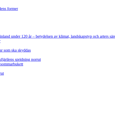
ilens former
 Finland under 120 år
– betydelsen av klimat, landskapstyp och arters sär
r
lar som ska skyddas
fjärilens spridning norrut
idsommarbukett
rut