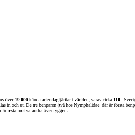
nns över
19 000
kända arter dagfjärilar i världen, varav cirka
110
i Sveri
as in och ut. De tre benparen (två hos Nymphalidae, där är första benpa
ar är resta mot varandra över ryggen.