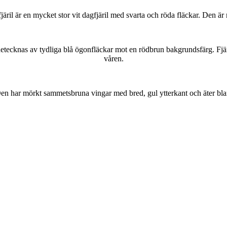
lofjäril är en mycket stor vit dagfjäril med svarta och röda fläckar. Den 
kännetecknas av tydliga blå ögonfläckar mot en rödbrun bakgrundsfärg. Fj
våren.
r. Den har mörkt sammetsbruna vingar med bred, gul ytterkant och äter bla