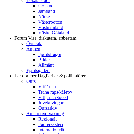
Lokala sidor
Gotland
Jämtland
Närke
Västerbotten
Västmanland
Västra Götaland
Forum
Visa, diskutera, artbestäm
Översikt
Ämnen
Fjärilsfrågor
Bilder
Allmänt
Fjärilsgalleri
Lär dig mer
Dagfjärilar & pollinatörer
Quiz
Vitfjärilar
Träna raps/kål/rov
VitfjärilarSpeed
Juvela vingar
Quizarkiv
Annan övervakning
Regionalt
Faunaväkteri
Internationellt