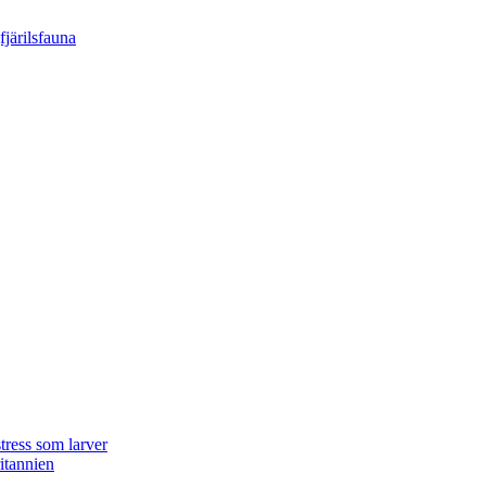
tress som larver
ritannien