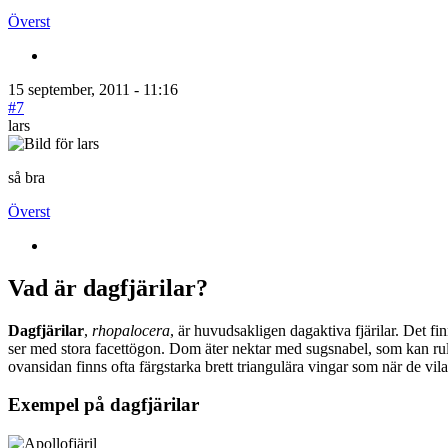
Överst
15 september, 2011 - 11:16
#7
lars
så bra
Överst
Vad är dagfjärilar?
Dagfjärilar
,
rhopalocera
, är huvudsakligen dagaktiva fjärilar. Det fi
ser med stora facettögon. Dom äter nektar med sugsnabel, som kan rull
ovansidan finns ofta färgstarka brett triangulära vingar som när de vil
Exempel på dagfjärilar