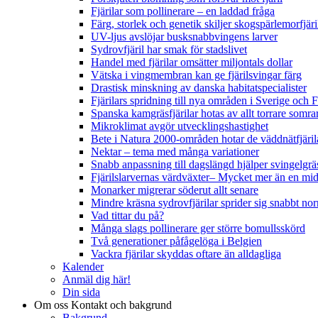
Fjärilar som pollinerare – en laddad fråga
Färg, storlek och genetik skiljer skogspärlemorfjär
UV-ljus avslöjar busksnabbvingens larver
Sydrovfjäril har smak för stadslivet
Handel med fjärilar omsätter miljontals dollar
Vätska i vingmembran kan ge fjärilsvingar färg
Drastisk minskning av danska habitatspecialister
Fjärilars spridning till nya områden i Sverige och
Spanska kamgräsfjärilar hotas av allt torrare somra
Mikroklimat avgör utvecklingshastighet
Bete i Natura 2000-områden hotar de väddnätfjäri
Nektar – tema med många variationer
Snabb anpassning till dagslängd hjälper svingelgräs
Fjärilslarvernas värdväxter– Mycket mer än en m
Monarker migrerar söderut allt senare
Mindre kräsna sydrovfjärilar sprider sig snabbt nor
Vad tittar du på?
Många slags pollinerare ger större bomullsskörd
Två generationer påfågelöga i Belgien
Vackra fjärilar skyddas oftare än alldagliga
Kalender
Anmäl dig här!
Din sida
Om oss
Kontakt och bakgrund
Bakgrund