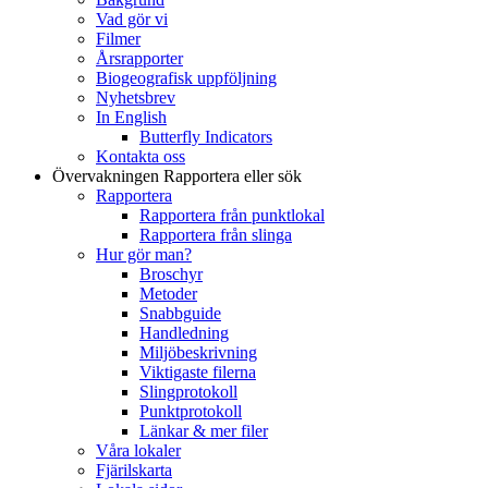
Vad gör vi
Filmer
Årsrapporter
Biogeografisk uppföljning
Nyhetsbrev
In English
Butterfly Indicators
Kontakta oss
Övervakningen
Rapportera eller sök
Rapportera
Rapportera från punktlokal
Rapportera från slinga
Hur gör man?
Broschyr
Metoder
Snabbguide
Handledning
Miljöbeskrivning
Viktigaste filerna
Slingprotokoll
Punktprotokoll
Länkar & mer filer
Våra lokaler
Fjärilskarta