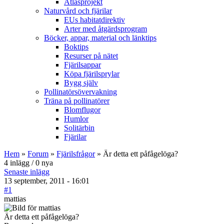
Atlasprojekt
Naturvård och fjärilar
EUs habitatdirektiv
Arter med åtgärdsprogram
Böcker, appar, material och länktips
Boktips
Resurser på nätet
Fjärilsappar
Köpa fjärilsprylar
Bygg själv
Pollinatörsövervakning
Träna på pollinatörer
Blomflugor
Humlor
Solitärbin
Fjärilar
Hem
»
Forum
»
Fjärilsfrågor
» Är detta ett påfågelöga?
4 inlägg / 0 nya
Senaste inlägg
13 september, 2011 - 16:01
#1
mattias
Är detta ett påfågelöga?