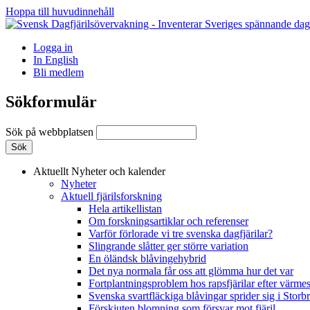
Hoppa till huvudinnehåll
Logga in
In English
Bli medlem
Sökformulär
Sök på webbplatsen
Aktuellt
Nyheter och kalender
Nyheter
Aktuell fjärilsforskning
Hela artikellistan
Om forskningsartiklar och referenser
Varför förlorade vi tre svenska dagfjärilar?
Slingrande slåtter ger större variation
En öländsk blåvingehybrid
Det nya normala får oss att glömma hur det var
Fortplantningsproblem hos rapsfjärilar efter värmes
Svenska svartfläckiga blåvingar sprider sig i Storb
Förskjuten blomning som försvar mot fjäril