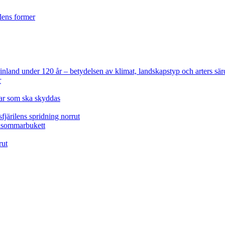
ilens former
 Finland under 120 år
– betydelsen av klimat, landskapstyp och arters sär
r
lar som ska skyddas
fjärilens spridning norrut
idsommarbukett
rut