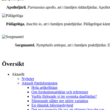
Apollofjäril
,
Parnassius apollo
, art i familjen riddarfjärilar. Apol
Påfågelöga
,
Inachis io
, art i familjen praktfjärilar. Påfågelögat 
Sorgmantel
,
Nymphalis antiopa
, art i familjen praktfjärila
Översikt
Aktuellt
Nyheter
Aktuell fjärilsforskning
Hela artikellistan
Om forskningsartiklar och referenser
Varför förlorade vi tre svenska dagfjärilar?
Slingrande slåtter ger större variation
En öländsk blåvingehybrid
Det nya normala får oss att glömma hur det var