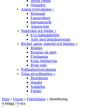
Juvela vingar
Quizarkiv
Annan övervakning
»
Regionalt
Faunaväkteri
Internationellt
Atlasprojekt
Naturvård och fjärilar
»
EUs habitatdirektiv
Arter med åtgärdsprogram
Böcker, appar, material och länktips
»
Boktips
Resurser på nätet
Fjärilsappar
Köpa fjärilsprylar
Bygg själv
Pollinatörsövervakning
Träna på pollinatörer
»
Blomflugor
Humlor
Solitärbin
Fjärilar
Hem
»
Forum
»
Fjärilsfrågor
» Identifiering
4 inlägg / 0 nya