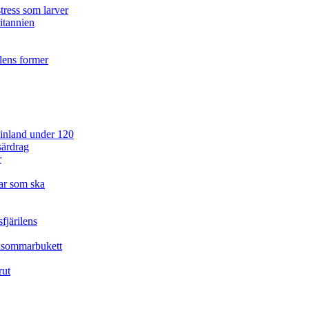
tress som larver
ritannien
ilens former
 Finland under 120
särdrag
r
ar som ska
fjärilens
idsommarbukett
rut