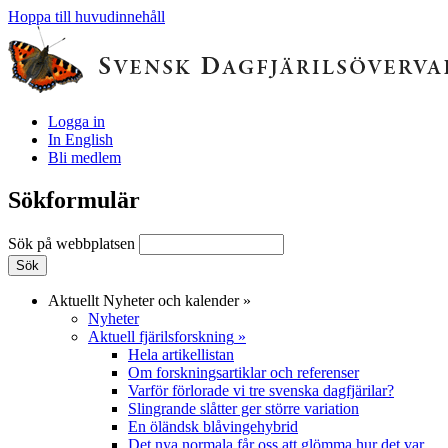
Hoppa till huvudinnehåll
Logga in
In English
Bli medlem
Sökformulär
Sök på webbplatsen
Aktuellt
Nyheter och kalender
»
Nyheter
Aktuell fjärilsforskning
»
Hela artikellistan
Om forskningsartiklar och referenser
Varför förlorade vi tre svenska dagfjärilar?
Slingrande slåtter ger större variation
En öländsk blåvingehybrid
Det nya normala får oss att glömma hur det var