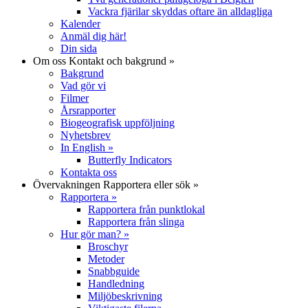
Vackra fjärilar skyddas oftare än alldagliga
Kalender
Anmäl dig här!
Din sida
Om oss
Kontakt och bakgrund
»
Bakgrund
Vad gör vi
Filmer
Årsrapporter
Biogeografisk uppföljning
Nyhetsbrev
In English
»
Butterfly Indicators
Kontakta oss
Övervakningen
Rapportera eller sök
»
Rapportera
»
Rapportera från punktlokal
Rapportera från slinga
Hur gör man?
»
Broschyr
Metoder
Snabbguide
Handledning
Miljöbeskrivning