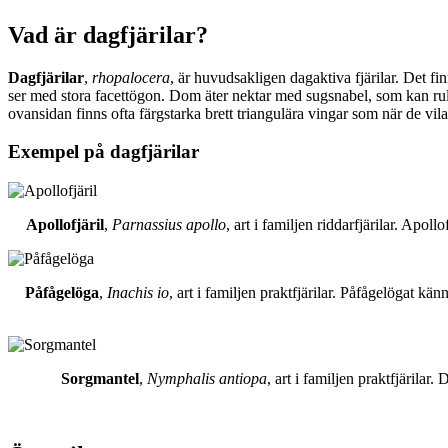
Vad är dagfjärilar?
Dagfjärilar
,
rhopalocera
, är huvudsakligen dagaktiva fjärilar. Det fi
ser med stora facettögon. Dom äter nektar med sugsnabel, som kan rull
ovansidan finns ofta färgstarka brett triangulära vingar som när de vil
Exempel på dagfjärilar
Apollofjäril
,
Parnassius apollo
, art i familjen riddarfjärilar. Apol
Påfågelöga
,
Inachis io
, art i familjen praktfjärilar. Påfågelögat 
Sorgmantel
,
Nymphalis antiopa
, art i familjen praktfjärila