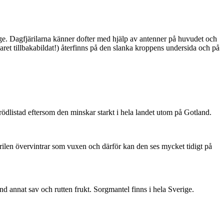
ge. Dagfjärilarna känner dofter med hjälp av antenner på huvudet och
ret tillbakabildat!) återfinns på den slanka kroppens undersida och på
är rödlistad eftersom den minskar starkt i hela landet utom på Gotland.
ärilen övervintrar som vuxen och därför kan den ses mycket tidigt på
nd annat sav och rutten frukt. Sorgmantel finns i hela Sverige.