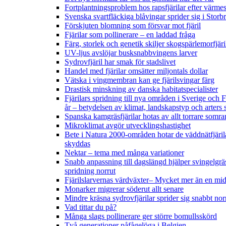
Fortplantningsproblem hos rapsfjärilar efter värmes
Svenska svartfläckiga blåvingar sprider sig i Storb
Förskjuten blomning som försvar mot fjäril
Fjärilar som pollinerare – en laddad fråga
Färg, storlek och genetik skiljer skogspärlemorfjär
UV-ljus avslöjar busksnabbvingens larver
Sydrovfjäril har smak för stadslivet
Handel med fjärilar omsätter miljontals dollar
Vätska i vingmembran kan ge fjärilsvingar färg
Drastisk minskning av danska habitatspecialister
Fjärilars spridning till nya områden i Sverige och
år
– betydelsen av klimat, landskapstyp och arters 
Spanska kamgräsfjärilar hotas av allt torrare somra
Mikroklimat avgör utvecklingshastighet
Bete i Natura 2000-områden hotar de väddnätfjäril
skyddas
Nektar – tema med många variationer
Snabb anpassning till dagslängd hjälper svingelgräs
spridning norrut
Fjärilslarvernas värdväxter– Mycket mer än en m
Monarker migrerar söderut allt senare
Mindre kräsna sydrovfjärilar sprider sig snabbt nor
Vad tittar du på?
Många slags pollinerare ger större bomullsskörd
Två generationer påfågelöga i Belgien