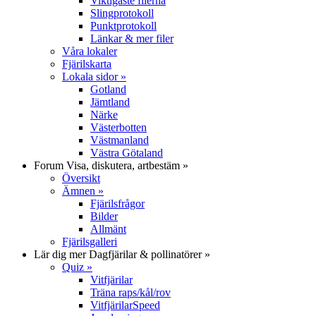
Viktigaste filerna
Slingprotokoll
Punktprotokoll
Länkar & mer filer
Våra lokaler
Fjärilskarta
Lokala sidor
»
Gotland
Jämtland
Närke
Västerbotten
Västmanland
Västra Götaland
Forum
Visa, diskutera, artbestäm
»
Översikt
Ämnen
»
Fjärilsfrågor
Bilder
Allmänt
Fjärilsgalleri
Lär dig mer
Dagfjärilar & pollinatörer
»
Quiz
»
Vitfjärilar
Träna raps/kål/rov
VitfjärilarSpeed