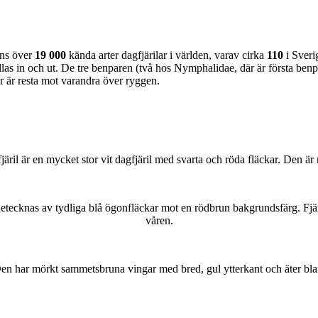
nns över
19 000
kända arter dagfjärilar i världen, varav cirka
110
i Sveri
as in och ut. De tre benparen (två hos Nymphalidae, där är första benpa
ar är resta mot varandra över ryggen.
lofjäril är en mycket stor vit dagfjäril med svarta och röda fläckar. Den 
kännetecknas av tydliga blå ögonfläckar mot en rödbrun bakgrundsfärg. Fj
våren.
r. Den har mörkt sammetsbruna vingar med bred, gul ytterkant och äter bla