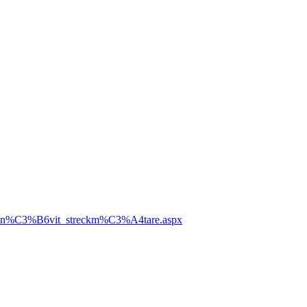
ter/sn%C3%B6vit_streckm%C3%A4tare.aspx