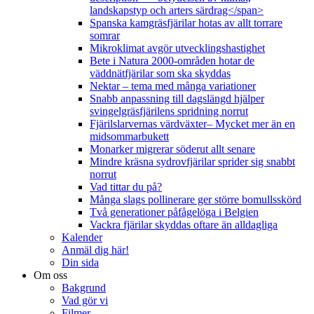
landskapstyp och arters särdrag</span>
Spanska kamgräsfjärilar hotas av allt torrare
somrar
Mikroklimat avgör utvecklingshastighet
Bete i Natura 2000-områden hotar de
väddnätfjärilar som ska skyddas
Nektar – tema med många variationer
Snabb anpassning till dagslängd hjälper
svingelgräsfjärilens spridning norrut
Fjärilslarvernas värdväxter– Mycket mer än en
midsommarbukett
Monarker migrerar söderut allt senare
Mindre kräsna sydrovfjärilar sprider sig snabbt
norrut
Vad tittar du på?
Många slags pollinerare ger större bomullsskörd
Två generationer påfågelöga i Belgien
Vackra fjärilar skyddas oftare än alldagliga
Kalender
Anmäl dig här!
Din sida
Om oss
Bakgrund
Vad gör vi
Filmer