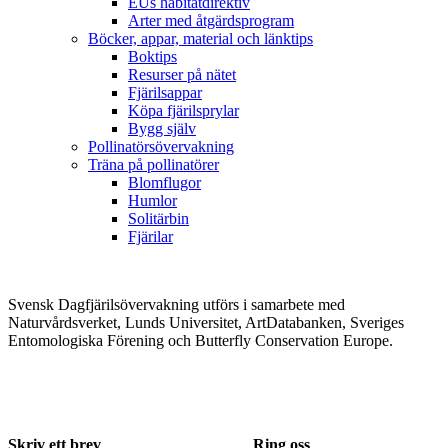
EUs habitatdirektiv
Arter med åtgärdsprogram
Böcker, appar, material och länktips
Boktips
Resurser på nätet
Fjärilsappar
Köpa fjärilsprylar
Bygg själv
Pollinatörsövervakning
Träna på pollinatörer
Blomflugor
Humlor
Solitärbin
Fjärilar
Svensk Dagfjärilsövervakning utförs i samarbete med
Naturvårdsverket, Lunds Universitet, ArtDatabanken, Sveriges
Entomologiska Förening och Butterfly Conservation Europe.
Skriv ett brev
Ring oss