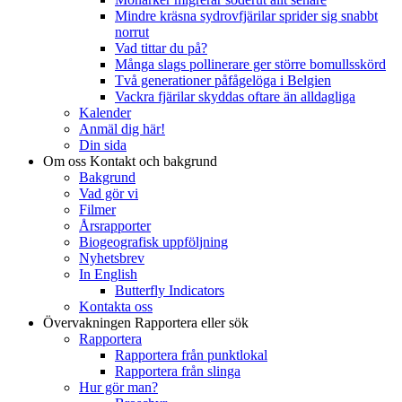
Mindre kräsna sydrovfjärilar sprider sig snabbt
norrut
Vad tittar du på?
Många slags pollinerare ger större bomullsskörd
Två generationer påfågelöga i Belgien
Vackra fjärilar skyddas oftare än alldagliga
Kalender
Anmäl dig här!
Din sida
Om oss
Kontakt och bakgrund
Bakgrund
Vad gör vi
Filmer
Årsrapporter
Biogeografisk uppföljning
Nyhetsbrev
In English
Butterfly Indicators
Kontakta oss
Övervakningen
Rapportera eller sök
Rapportera
Rapportera från punktlokal
Rapportera från slinga
Hur gör man?