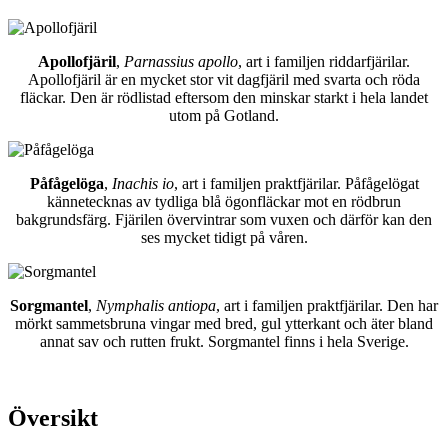
Apollofjäril
,
Parnassius apollo
, art i familjen riddarfjärilar.
Apollofjäril är en mycket stor vit dagfjäril med svarta och röda
fläckar. Den är rödlistad eftersom den minskar starkt i hela landet
utom på Gotland.
Påfågelöga
,
Inachis io
, art i familjen praktfjärilar. Påfågelögat
kännetecknas av tydliga blå ögonfläckar mot en rödbrun
bakgrundsfärg. Fjärilen övervintrar som vuxen och därför kan den
ses mycket tidigt på våren.
Sorgmantel
,
Nymphalis antiopa
, art i familjen praktfjärilar. Den har
mörkt sammetsbruna vingar med bred, gul ytterkant och äter bland
annat sav och rutten frukt. Sorgmantel finns i hela Sverige.
Översikt