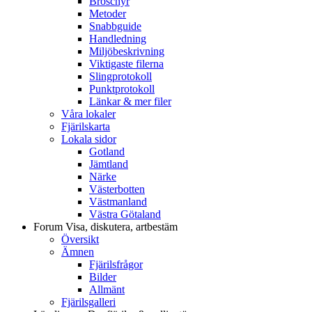
Broschyr
Metoder
Snabbguide
Handledning
Miljöbeskrivning
Viktigaste filerna
Slingprotokoll
Punktprotokoll
Länkar & mer filer
Våra lokaler
Fjärilskarta
Lokala sidor
Gotland
Jämtland
Närke
Västerbotten
Västmanland
Västra Götaland
Forum
Visa, diskutera, artbestäm
Översikt
Ämnen
Fjärilsfrågor
Bilder
Allmänt
Fjärilsgalleri