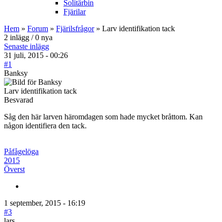
Solitärbin
Fjärilar
Hem
»
Forum
»
Fjärilsfrågor
» Larv identifikation tack
2 inlägg / 0 nya
Senaste inlägg
31 juli, 2015 - 00:26
#1
Banksy
Larv identifikation tack
Besvarad
Såg den här larven häromdagen som hade mycket bråttom. Kan
någon identifiera den tack.
Påfågelöga
2015
Överst
1 september, 2015 - 16:19
#3
lars