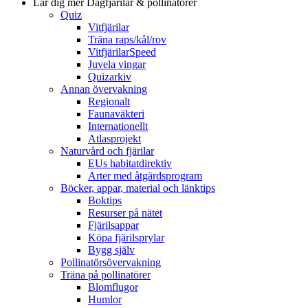
Lär dig mer
Dagfjärilar & pollinatörer
Quiz
Vitfjärilar
Träna raps/kål/rov
VitfjärilarSpeed
Juvela vingar
Quizarkiv
Annan övervakning
Regionalt
Faunaväkteri
Internationellt
Atlasprojekt
Naturvård och fjärilar
EUs habitatdirektiv
Arter med åtgärdsprogram
Böcker, appar, material och länktips
Boktips
Resurser på nätet
Fjärilsappar
Köpa fjärilsprylar
Bygg själv
Pollinatörsövervakning
Träna på pollinatörer
Blomflugor
Humlor