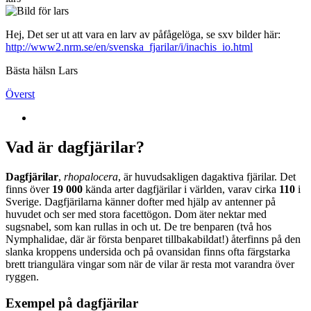
Hej, Det ser ut att vara en larv av påfågelöga, se sxv bilder här:
http://www2.nrm.se/en/svenska_fjarilar/i/inachis_io.html
Bästa hälsn Lars
Överst
Vad är dagfjärilar?
Dagfjärilar
,
rhopalocera
, är huvudsakligen dagaktiva fjärilar. Det
finns över
19 000
kända arter dagfjärilar i världen, varav cirka
110
i
Sverige. Dagfjärilarna känner dofter med hjälp av antenner på
huvudet och ser med stora facettögon. Dom äter nektar med
sugsnabel, som kan rullas in och ut. De tre benparen (två hos
Nymphalidae, där är första benparet tillbakabildat!) återfinns på den
slanka kroppens undersida och på ovansidan finns ofta färgstarka
brett triangulära vingar som när de vilar är resta mot varandra över
ryggen.
Exempel på dagfjärilar