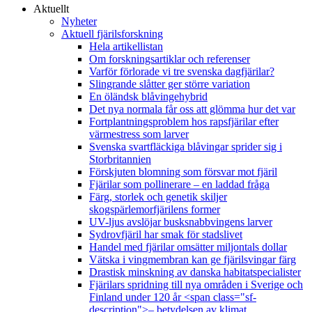
Aktuellt
Nyheter
Aktuell fjärilsforskning
Hela artikellistan
Om forskningsartiklar och referenser
Varför förlorade vi tre svenska dagfjärilar?
Slingrande slåtter ger större variation
En öländsk blåvingehybrid
Det nya normala får oss att glömma hur det var
Fortplantningsproblem hos rapsfjärilar efter
värmestress som larver
Svenska svartfläckiga blåvingar sprider sig i
Storbritannien
Förskjuten blomning som försvar mot fjäril
Fjärilar som pollinerare – en laddad fråga
Färg, storlek och genetik skiljer
skogspärlemorfjärilens former
UV-ljus avslöjar busksnabbvingens larver
Sydrovfjäril har smak för stadslivet
Handel med fjärilar omsätter miljontals dollar
Vätska i vingmembran kan ge fjärilsvingar färg
Drastisk minskning av danska habitatspecialister
Fjärilars spridning till nya områden i Sverige och
Finland under 120 år <span class="sf-
description">– betydelsen av klimat,