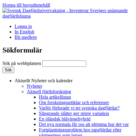
Hoppa till huvudinnehåll
Logga in
In English
Bli medlem
Sökformulär
Sök på webbplatsen
Aktuellt
Nyheter och kalender
Nyheter
Aktuell fjärilsforskning
Hela artikellistan
Om forskningsartiklar och referenser
Varför förlorade vi tre svenska dagfjärilar?
Slingrande slåtter ger större variation
En öländsk blåvingehybrid
Det nya normala får oss att glömma hur det var
Fortplantningsproblem hos rapsfjärilar efter
värmestress som larver