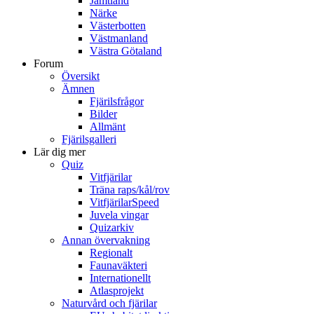
Jämtland
Närke
Västerbotten
Västmanland
Västra Götaland
Forum
Översikt
Ämnen
Fjärilsfrågor
Bilder
Allmänt
Fjärilsgalleri
Lär dig mer
Quiz
Vitfjärilar
Träna raps/kål/rov
VitfjärilarSpeed
Juvela vingar
Quizarkiv
Annan övervakning
Regionalt
Faunaväkteri
Internationellt
Atlasprojekt
Naturvård och fjärilar