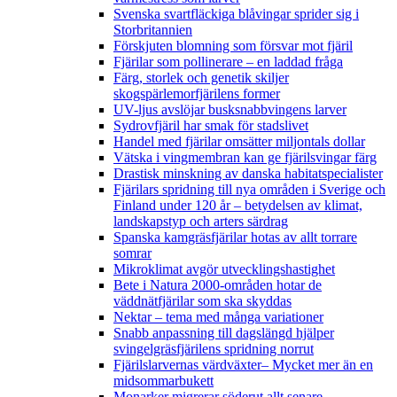
Svenska svartfläckiga blåvingar sprider sig i
Storbritannien
Förskjuten blomning som försvar mot fjäril
Fjärilar som pollinerare – en laddad fråga
Färg, storlek och genetik skiljer
skogspärlemorfjärilens former
UV-ljus avslöjar busksnabbvingens larver
Sydrovfjäril har smak för stadslivet
Handel med fjärilar omsätter miljontals dollar
Vätska i vingmembran kan ge fjärilsvingar färg
Drastisk minskning av danska habitatspecialister
Fjärilars spridning till nya områden i Sverige och
Finland under 120 år
– betydelsen av klimat,
landskapstyp och arters särdrag
Spanska kamgräsfjärilar hotas av allt torrare
somrar
Mikroklimat avgör utvecklingshastighet
Bete i Natura 2000-områden hotar de
väddnätfjärilar som ska skyddas
Nektar – tema med många variationer
Snabb anpassning till dagslängd hjälper
svingelgräsfjärilens spridning norrut
Fjärilslarvernas värdväxter– Mycket mer än en
midsommarbukett
Monarker migrerar söderut allt senare