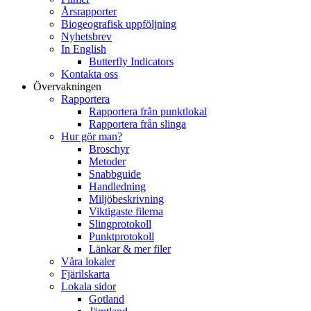
Årsrapporter
Biogeografisk uppföljning
Nyhetsbrev
In English
Butterfly Indicators
Kontakta oss
Övervakningen
Rapportera
Rapportera från punktlokal
Rapportera från slinga
Hur gör man?
Broschyr
Metoder
Snabbguide
Handledning
Miljöbeskrivning
Viktigaste filerna
Slingprotokoll
Punktprotokoll
Länkar & mer filer
Våra lokaler
Fjärilskarta
Lokala sidor
Gotland