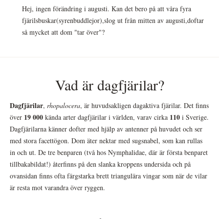
Hej, ingen förändring i augusti. Kan det bero på att våra fyra
fjärilsbuskar(syrenbuddlejor),slog ut från mitten av augusti,doftar
så mycket att dom "tar över"?
Vad är dagfjärilar?
Dagfjärilar
,
rhopalocera
, är huvudsakligen dagaktiva fjärilar. Det finns
19 000
110
över
kända arter dagfjärilar i världen, varav cirka
i Sverige.
Dagfjärilarna känner dofter med hjälp av antenner på huvudet och ser
med stora facettögon. Dom äter nektar med sugsnabel, som kan rullas
in och ut. De tre benparen (två hos Nymphalidae, där är första benparet
tillbakabildat!) återfinns på den slanka kroppens undersida och på
ovansidan finns ofta färgstarka brett triangulära vingar som när de vilar
är resta mot varandra över ryggen.