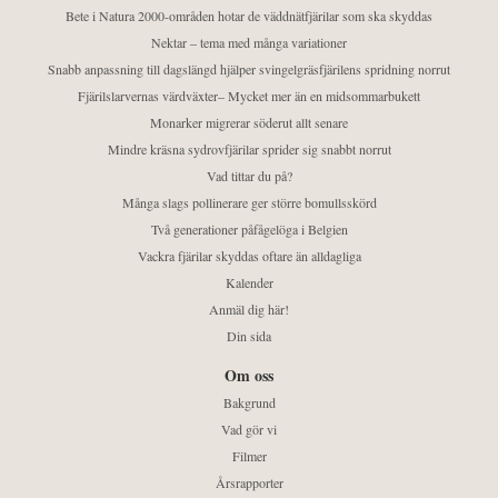
Bete i Natura 2000-områden hotar de väddnätfjärilar som ska skyddas
Nektar – tema med många variationer
Snabb anpassning till dagslängd hjälper svingelgräsfjärilens spridning norrut
Fjärilslarvernas värdväxter– Mycket mer än en midsommarbukett
Monarker migrerar söderut allt senare
Mindre kräsna sydrovfjärilar sprider sig snabbt norrut
Vad tittar du på?
Många slags pollinerare ger större bomullsskörd
Två generationer påfågelöga i Belgien
Vackra fjärilar skyddas oftare än alldagliga
Kalender
Anmäl dig här!
Din sida
Om oss
Bakgrund
Vad gör vi
Filmer
Årsrapporter