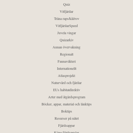
Quiz
Vitfjärilar
Träna raps/kål/rov
VitfjärilarSpeed
Juvela vingar
Quizarkiv
Annan övervakning
Regionalt
Faunaväkteri
Internationellt
Atlasprojekt
Naturvård och fjärilar
EUs habitatdirektiv
Arter med åtgärdsprogram
Böcker, appar, material och länktips
Boktips
Resurser på nätet
Fjärilsappar
Köpa fjärilsprylar