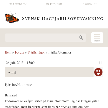
Hoppa till huvudinnehåll
BLI MEDLEM
IN ENGLISH
LOGGA IN
Sökformulär
Hem
»
Forum
»
Fjärilsfrågor
» fjärilar/blommor
26 juli, 2015 - 17:00
#1
willyj
fjärilar/blommor
Besvarad
Födosöker olika fjärilsarter på vissa blommor?. Jag har kungsmynta i
trädgården, men fjärilarna som finns här bryr sig inte om dem.