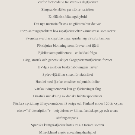
Varför förlorade vi tre svenska dagfjärilar?
Slingrande slåtter ger större variation
En öländsk blåvingehybrid
Det nya normala får oss att glömma hur det var
Fortplantningsproblem hos rapsfjärilar efter värmestress som larver
Svenska svartfläckiga blåvingar sprider sig i Storbritannien
Förskjuten blomning som försvar mot fjäril
Fjärilar som pollinerare – en laddad fråga
Färg, storlek och genetik skiljer skogspärlemorfjärilens former
UV-ljus avslöjar busksnabbvingens larver
Sydrovfjäril har smak för stadslivet
Handel med fjärilar omsätter miljontals dollar
Vätska i vingmembran kan ge fjärilsvingar färg
Drastisk minskning av danska habitatspecialister
Fjärilars spridning till nya områden i Sverige och Finland under 120 år <span
class="sf-description">– betydelsen av klimat, landskapstyp och arters
särdrag</span>
Spanska kamgräsfjärilar hotas av allt torrare somrar
Mikroklimat avgör utvecklingshastighet