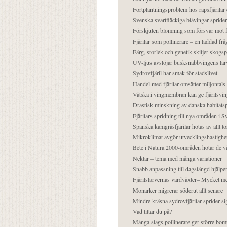
Fortplantningsproblem hos rapsfjärilar 
Svenska svartfläckiga blåvingar sprider 
Förskjuten blomning som försvar mot fj
Fjärilar som pollinerare – en laddad frå
Färg, storlek och genetik skiljer skogs
UV-ljus avslöjar busksnabbvingens lar
Sydrovfjäril har smak för stadslivet
Handel med fjärilar omsätter miljontals 
Vätska i vingmembran kan ge fjärilsvin
Drastisk minskning av danska habitatsp
Fjärilars spridning till nya områden i
Spanska kamgräsfjärilar hotas av allt t
Mikroklimat avgör utvecklingshastighe
Bete i Natura 2000-områden hotar de v
Nektar – tema med många variationer
Snabb anpassning till dagslängd hjälper
Fjärilslarvernas värdväxter– Mycket 
Monarker migrerar söderut allt senare
Mindre kräsna sydrovfjärilar sprider si
Vad tittar du på?
Många slags pollinerare ger större bom