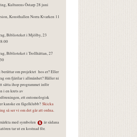
ring, Kulturens Östarp 28 juni
rsion, Konsthallen Norra Kvarken 11
rag, Biblioteket i Mjölby, 23
18:00
rag, Biblioteket i Trollhättan, 27
:30
vi berättar om projektet hos er? Eller
rag om fjärilar i allmänhet? Håller ni
tt sätta ihop programmet inför
n i en krets av
föreningen, ett entomologisk
ler kanske en fågelklubb?
Skicka
ring så ser vi om det går att ordna.
r märkta med symbolen
är sådana
tören tar ut en kostnad för.