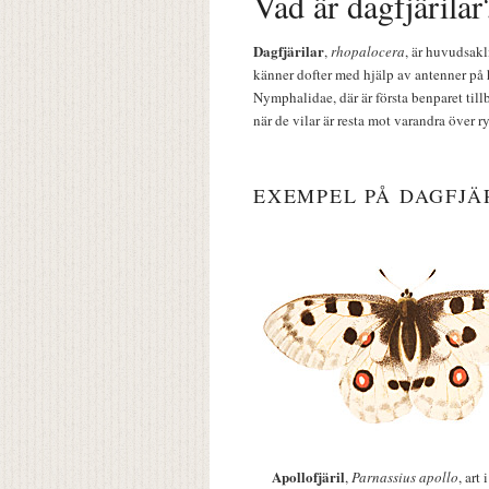
Vad är dagfjärilar
Dagfjärilar
,
rhopalocera
, är huvudsakl
känner dofter med hjälp av antenner på 
Nymphalidae, där är första benparet till
när de vilar är resta mot varandra över r
EXEMPEL PÅ DAGFJÄ
Apollofjäril
,
Parnassius apollo
, art