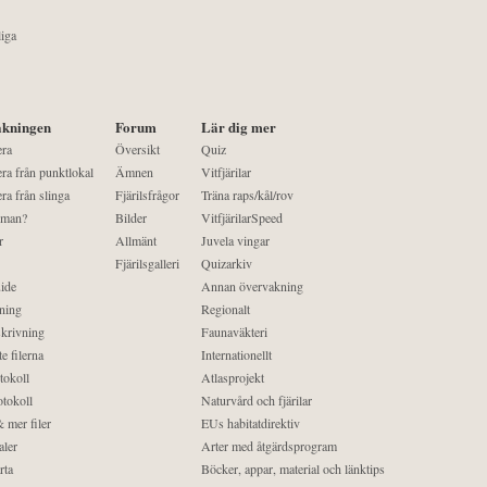
liga
kningen
Forum
Lär dig mer
era
Översikt
Quiz
ra från punktlokal
Ämnen
Vitfjärilar
ra från slinga
Fjärilsfrågor
Träna raps/kål/rov
 man?
Bilder
VitfjärilarSpeed
r
Allmänt
Juvela vingar
Fjärilsgalleri
Quizarkiv
ide
Annan övervakning
ning
Regionalt
krivning
Faunaväkteri
e filerna
Internationellt
tokoll
Atlasprojekt
tokoll
Naturvård och fjärilar
 mer filer
EUs habitatdirektiv
aler
Arter med åtgärdsprogram
rta
Böcker, appar, material och länktips