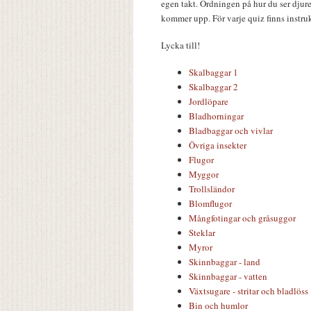
egen takt. Ordningen på hur du ser djure
kommer upp. För varje quiz finns instru
Lycka till!
Skalbaggar 1
Skalbaggar 2
Jordlöpare
Bladhorningar
Bladbaggar och vivlar
Övriga insekter
Flugor
Myggor
Trollsländor
Blomflugor
Mångfotingar och gråsuggor
Steklar
Myror
Skinnbaggar - land
Skinnbaggar - vatten
Växtsugare - stritar och bladlöss
Bin och humlor