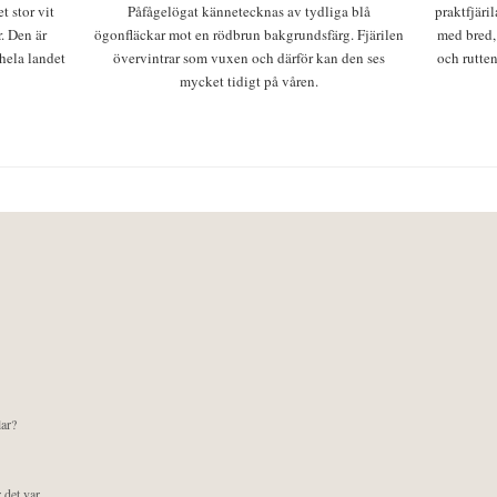
t stor vit
Påfågelögat kännetecknas av tydliga blå
praktfjäri
r. Den är
ögonfläckar mot en rödbrun bakgrundsfärg. Fjärilen
med bred,
 hela landet
övervintrar som vuxen och därför kan den ses
och rutten
mycket tidigt på våren.
lar?
 det var