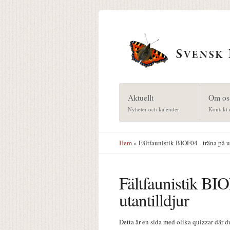
Hoppa till huvudinnehåll
Aktuellt
Om os
Nyheter och kalender
Kontakt 
Hem
» Fältfaunistik BIOF04 - träna på u
Fältfaunistik BIO
utantilldjur
Detta är en sida med olika quizzar där du