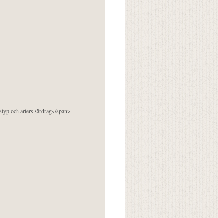
pstyp och arters särdrag</span>