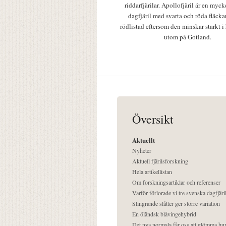
riddarfjärilar. Apollofjäril är en mycke
dagfjäril med svarta och röda fläcka
rödlistad eftersom den minskar starkt i
utom på Gotland.
Översikt
Aktuellt
Nyheter
Aktuell fjärilsforskning
Hela artikellistan
Om forskningsartiklar och referenser
Varför förlorade vi tre svenska dagfjäri
Slingrande slåtter ger större variation
En öländsk blåvingehybrid
Det nya normala får oss att glömma hur