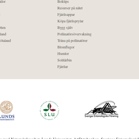
idor
Boktips
Resurser på nätet
d
Fjärilsappar
Köpa fjärilsprylar
tten
Bygg själv
land
Pollinatörsövervakning
ötaland
Träna på pollinatörer
Blomflugor
Humlor
Solitärbin
Fjärilar