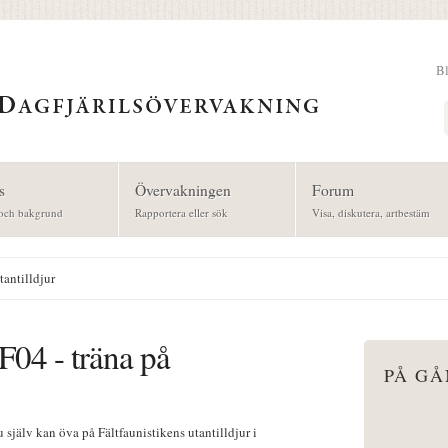
B
Sök
s
Övervakningen
Forum
och bakgrund
Rapportera eller sök
Visa, diskutera, artbestäm
tantilldjur
F04 - träna på
PÅ G
 själv kan öva på Fältfaunistikens utantilldjur i