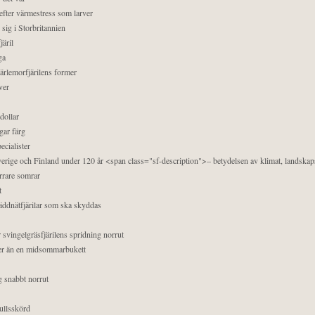
efter värmestress som larver
sig i Storbritannien
äril
ga
pärlemorfjärilens former
ver
dollar
gar färg
ecialister
 Sverige och Finland under 120 år <span class="sf-description">– betydelsen av klimat, landska
orrare somrar
t
äddnätfjärilar som ska skyddas
 svingelgräsfjärilens spridning norrut
mer än en midsommarbukett
g snabbt norrut
ullsskörd