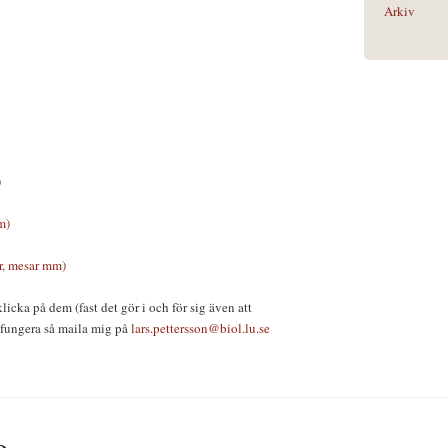
Arkiv
)
m)
ar, mesar mm)
licka på dem (fast det gör i och för sig även att
 fungera så maila mig på
lars.pettersson@biol.lu.se