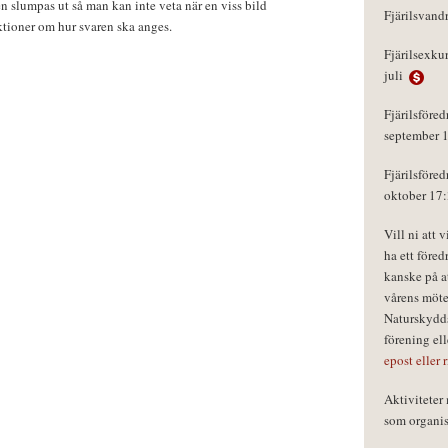
n slumpas ut så man kan inte veta när en viss bild
Fjärilsvand
ktioner om hur svaren ska anges.
Fjärilsexku
juli
Fjärilsföred
september 
Fjärilsföred
oktober 17
Vill ni att 
ha ett föred
kanske på a
vårens möte
Naturskydds
förening el
epost eller 
Aktivitete
som organisa