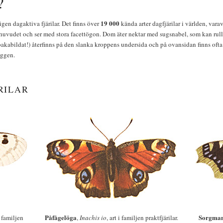
?
19 000
igen dagaktiva fjärilar. Det finns över
kända arter dagfjärilar i världen, vara
huvudet och ser med stora facettögon. Dom äter nektar med sugsnabel, som kan rulla
bakabildat!) återfinns på den slanka kroppens undersida och på ovansidan finns ofta 
yggen.
RILAR
Påfågelöga
Sorgman
 i familjen
,
Inachis io
, art i familjen praktfjärilar.