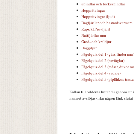
Spindlar och lockespindlar
Hopprätvingar
Hopprätvingar (ljud)
Dagfjärilar och bastardsvärmare
Raps/kål/rovfjäril
Nattfjärilar mm
Grod- och kräldjur
Däggdjur
Fågelquiz del 1 (gäss, änder mm
Fågelquiz del 2 (rovfåglar)
Fågelquiz del 3 (måsar, duvor m
Fågelquiz del 4 (vadare)
Fågelquiz del 5 (piplärkor, trast
Källan till bilderna hittar du genom att k
namnet avslöjas). Har någon länk slutat