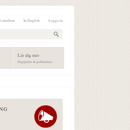
li medlem
In English
Logga in
formulär
Lär dig mer
Dagfjärilar & pollinatörer
ÅNG