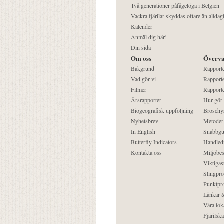
Två generationer påfågelöga i Belgien
Vackra fjärilar skyddas oftare än alldag
Kalender
Anmäl dig här!
Din sida
Om oss
Överva
Bakgrund
Rapport
Vad gör vi
Rapporte
Filmer
Rapporte
Årsrapporter
Hur gör
Biogeografisk uppföljning
Broschy
Nyhetsbrev
Metoder
In English
Snabbgu
Butterfly Indicators
Handled
Kontakta oss
Miljöbes
Viktigast
Slingpro
Punktpro
Länkar &
Våra lok
Fjärilska