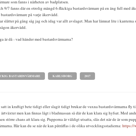
ärmare som fanns i närheten av badplatsen.
ch 9/7 fanns där en otrolig mängd 6-fläckiga bastardsvärmare på en äng full med åk
å bastardsvärmare på varje åkervädd.
r slåtter på gång såg jag och idag var allt avslaget. Man har lämnat lite i kanterna 
någon åkervädd.
åga är då - vad händer med bastardsvärmarna?
CKIG BASTARDSVÄRMARE
KARLSBORG
2017
 satt in kraftigt bete tidigt eller slagit tidigt brukar de vuxna bastardsvärmarna fly
 ärtväxter men kan finnas lågt i bladmassan så där de kan klara sig hyfsat. Med andr
en större chans att klara sig. Pupporna är väldigt utsatta, slås det när de är som pupp
rmarna. Här kan du se när de kan påträffas i de olika utvecklingsstadierna:
https:/