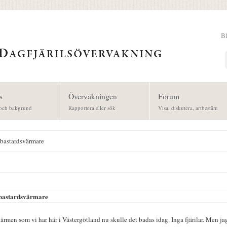
B
Sök
s
Övervakningen
Forum
och bakgrund
Rapportera eller sök
Visa, diskutera, artbestäm
 bastardsvärmare
 bastardsvärmare
rmen som vi har här i Västergötland nu skulle det badas idag. Inga fjärilar. Men jag 