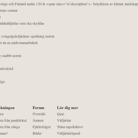
 Sverige och Finland under 120 år <span class="sf-description">– betydelsen av klimat, landska
orrare somrar
t
äddnätfjärilar som ska skyddas
 svingelgräsfjärilens spridning norrut
mer än en midsommarbukett
g snabbt norrut
ullsskörd
liga
kningen
Forum
Lär dig mer
era
Översikt
Quiz
ra från punktlokal
Ämnen
Vitfjärilar
ra från slinga
Fjärilsfrågor
Träna raps/kål/rov
 man?
Bilder
VitfjärilarSpeed