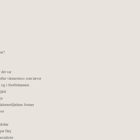
lar?
 det var
efter värmestress som larver
sig i Storbritannien
äril
ga
pärlemorfjärilens former
ver
dollar
gar färg
ecialister