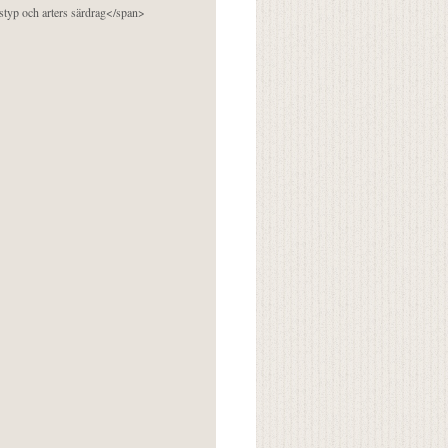
pstyp och arters särdrag</span>