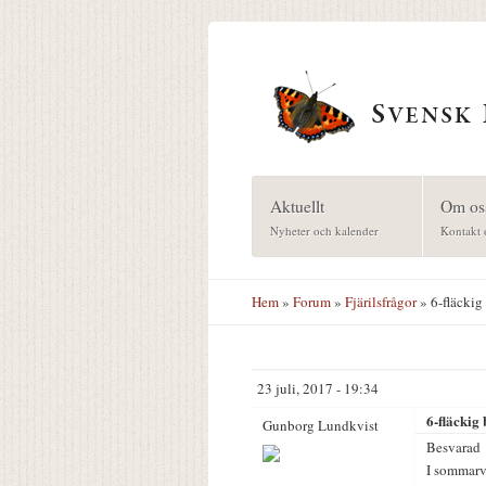
Hoppa till huvudinnehåll
Aktuellt
Om os
Nyheter och kalender
Kontakt 
Hem
»
Forum
»
Fjärilsfrågor
» 6-fläckig
23 juli, 2017 - 19:34
6-fläckig
Gunborg Lundkvist
Besvarad
I sommarvä