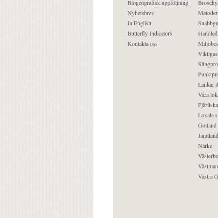
Biogeografisk uppföljning
Broschy
Nyhetsbrev
Metoder
In English
Snabbgu
Butterfly Indicators
Handled
Kontakta oss
Miljöbes
Viktigast
Slingpro
Punktpro
Länkar &
Våra lok
Fjärilska
Lokala s
Gotland
Jämtlan
Närke
Västerbo
Västman
Västra G