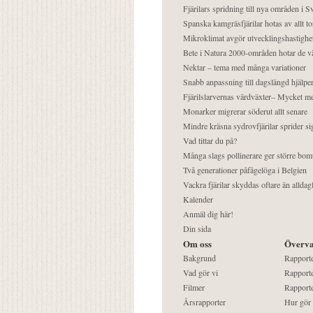
Fjärilars spridning till nya områden i
Spanska kamgräsfjärilar hotas av allt t
Mikroklimat avgör utvecklingshastighe
Bete i Natura 2000-områden hotar de v
Nektar – tema med många variationer
Snabb anpassning till dagslängd hjälper
Fjärilslarvernas värdväxter– Mycket 
Monarker migrerar söderut allt senare
Mindre kräsna sydrovfjärilar sprider si
Vad tittar du på?
Många slags pollinerare ger större bom
Två generationer påfågelöga i Belgien
Vackra fjärilar skyddas oftare än alldag
Kalender
Anmäl dig här!
Din sida
Om oss
Överva
Bakgrund
Rapport
Vad gör vi
Rapporte
Filmer
Rapporte
Årsrapporter
Hur gör