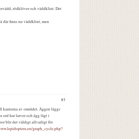
ervädd, rödklöver och väddklint. Det
så där finns nu väddklint, men
#3
 till kanterna av området. Äggen läggs
a ord har larver och ägg lågt i
or blir det väldigt allvarligt för
/www.lepidoptera.eu/graph_cycle.php?