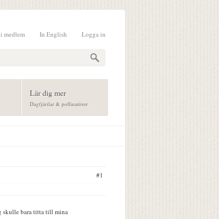
li medlem
In English
Logga in
formulär
Lär dig mer
Dagfjärilar & pollinatörer
#1
skulle bara titta till mina