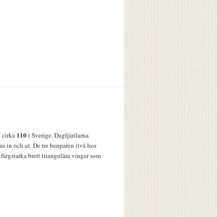
110
v cirka
i Sverige. Dagfjärilarna
s in och ut. De tre benparen (två hos
färgstarka brett triangulära vingar som