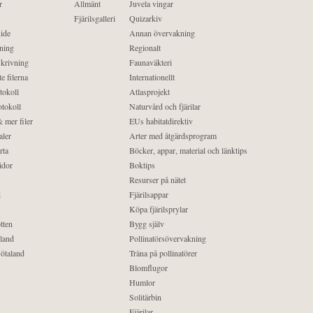
r
Allmänt
Juvela vingar
Fjärilsgalleri
Quizarkiv
ide
Annan övervakning
ning
Regionalt
krivning
Faunaväkteri
e filerna
Internationellt
tokoll
Atlasprojekt
tokoll
Naturvård och fjärilar
 mer filer
EUs habitatdirektiv
aler
Arter med åtgärdsprogram
rta
Böcker, appar, material och länktips
idor
Boktips
Resurser på nätet
d
Fjärilsappar
Köpa fjärilsprylar
tten
Bygg själv
land
Pollinatörsövervakning
ötaland
Träna på pollinatörer
Blomflugor
Humlor
Solitärbin
Fjärilar