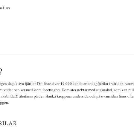
n Lars
?
19 000
igen dagaktiva fjärilar. Det finns över
kända arter dagfjärilar i världen, vara
huvudet och ser med stora facettögon. Dom äter nektar med sugsnabel, som kan rulla
bakabildat!) återfinns på den slanka kroppens undersida och på ovansidan finns ofta 
yggen.
RILAR