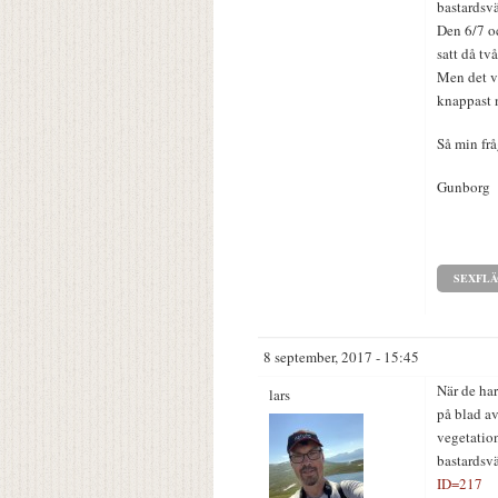
bastardsv
Den 6/7 o
satt då tv
Men det va
knappast 
Så min fr
Gunborg
SEXFLÄ
8 september, 2017 - 15:45
När de har
lars
på blad av
vegetation
bastardsvä
ID=217