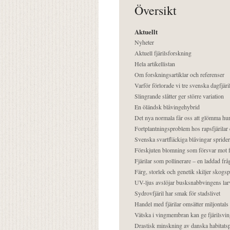
Översikt
Aktuellt
Nyheter
Aktuell fjärilsforskning
Hela artikellistan
Om forskningsartiklar och referenser
Varför förlorade vi tre svenska dagfjäri
Slingrande slåtter ger större variation
En öländsk blåvingehybrid
Det nya normala får oss att glömma hur
Fortplantningsproblem hos rapsfjärilar 
Svenska svartfläckiga blåvingar sprider 
Förskjuten blomning som försvar mot fj
Fjärilar som pollinerare – en laddad frå
Färg, storlek och genetik skiljer skogs
UV-ljus avslöjar busksnabbvingens lar
Sydrovfjäril har smak för stadslivet
Handel med fjärilar omsätter miljontals 
Vätska i vingmembran kan ge fjärilsvin
Drastisk minskning av danska habitatsp