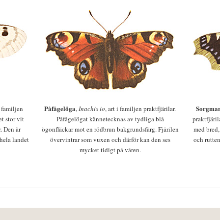
Påfågelöga
Sorgman
 i familjen
,
Inachis io
, art i familjen praktfjärilar.
t stor vit
Påfågelögat kännetecknas av tydliga blå
praktfjäri
r. Den är
ögonfläckar mot en rödbrun bakgrundsfärg. Fjärilen
med bred,
 hela landet
övervintrar som vuxen och därför kan den ses
och rutten
mycket tidigt på våren.