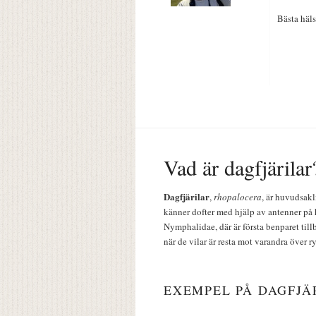
Bästa häls
Vad är dagfjärilar
Dagfjärilar
,
rhopalocera
, är huvudsakl
känner dofter med hjälp av antenner på 
Nymphalidae, där är första benparet till
när de vilar är resta mot varandra över r
EXEMPEL PÅ DAGFJÄ