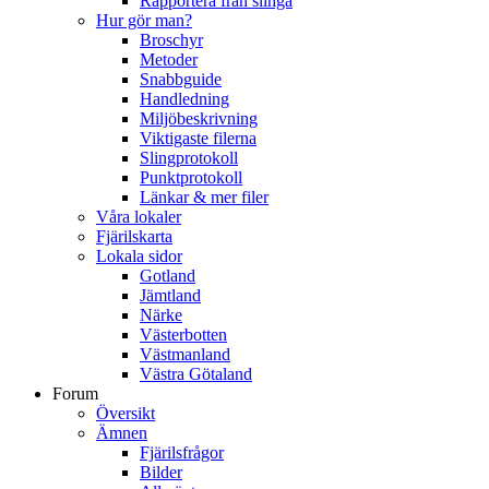
Rapportera från slinga
Hur gör man?
Broschyr
Metoder
Snabbguide
Handledning
Miljöbeskrivning
Viktigaste filerna
Slingprotokoll
Punktprotokoll
Länkar & mer filer
Våra lokaler
Fjärilskarta
Lokala sidor
Gotland
Jämtland
Närke
Västerbotten
Västmanland
Västra Götaland
Forum
Översikt
Ämnen
Fjärilsfrågor
Bilder