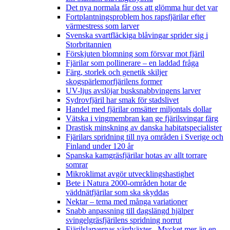
Det nya normala får oss att glömma hur det var
Fortplantningsproblem hos rapsfjärilar efter
värmestress som larver
Svenska svartfläckiga blåvingar sprider sig i
Storbritannien
Förskjuten blomning som försvar mot fjäril
Fjärilar som pollinerare – en laddad fråga
Färg, storlek och genetik skiljer
skogspärlemorfjärilens former
UV-ljus avslöjar busksnabbvingens larver
Sydrovfjäril har smak för stadslivet
Handel med fjärilar omsätter miljontals dollar
Vätska i vingmembran kan ge fjärilsvingar färg
Drastisk minskning av danska habitatspecialister
Fjärilars spridning till nya områden i Sverige och
Finland under 120 år
Spanska kamgräsfjärilar hotas av allt torrare
somrar
Mikroklimat avgör utvecklingshastighet
Bete i Natura 2000-områden hotar de
väddnätfjärilar som ska skyddas
Nektar – tema med många variationer
Snabb anpassning till dagslängd hjälper
svingelgräsfjärilens spridning norrut
Fjärilslarvernas värdväxter– Mycket mer än en