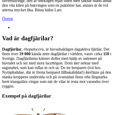
silverblåvinge, den är onekligen rejält sliten men saknar bland annat
den vita kilen på bakvingen som en puktörne har, annars är de två
arterna mycket lika. Bästa hälsn Lars
Överst
Vad är dagfjärilar?
Dagfjärilar
,
rhopalocera
, är huvudsakligen dagaktiva fjärilar. Det
finns över
19 000
kända arter dagfjärilar i världen, varav cirka
110
i
Sverige. Dagfjärilarna känner dofter med hjälp av antenner på
huvudet och ser med stora facettögon. Dom äter nektar med
sugsnabel, som kan rullas in och ut. De tre benparen (två hos
Nymphalidae, där är första benparet tillbakabildat!) återfinns på den
slanka kroppens undersida och på ovansidan finns ofta färgstarka
brett triangulära vingar som när de vilar är resta mot varandra över
ryggen.
Exempel på dagfjärilar