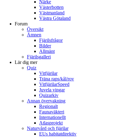
Närke
Västerbotten
Västmanland
Västra Götaland
Forum
Översikt
Ämnen
Fjärilsfrågor
Bilder
Allmänt
Fjärilsgalleri
Lär dig mer
Quiz
Vitfjärilar
Träna raps/kål/rov
VitfjärilarSpeed
Juvela vingar
Quizarkiv
Annan övervakning
Regionalt
Faunaväkteri
Internationellt
Atlasprojekt
Naturvård och fjärilar
EUs habitatdirektiv