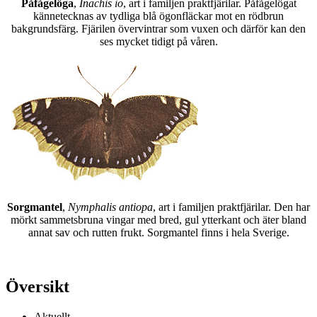
Påfågelöga
,
Inachis io
, art i familjen praktfjärilar. Påfågelögat
kännetecknas av tydliga blå ögonfläckar mot en rödbrun
bakgrundsfärg. Fjärilen övervintrar som vuxen och därför kan den
ses mycket tidigt på våren.
Sorgmantel
,
Nymphalis antiopa
, art i familjen praktfjärilar. Den har
mörkt sammetsbruna vingar med bred, gul ytterkant och äter bland
annat sav och rutten frukt. Sorgmantel finns i hela Sverige.
Översikt
Aktuellt