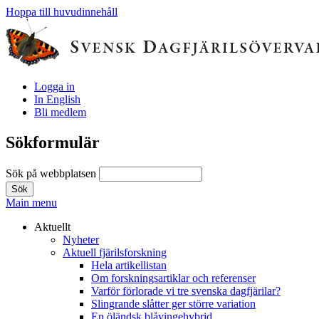
Hoppa till huvudinnehåll
Logga in
In English
Bli medlem
Sökformulär
Sök på webbplatsen
Main menu
Aktuellt
Nyheter
Aktuell fjärilsforskning
Hela artikellistan
Om forskningsartiklar och referenser
Varför förlorade vi tre svenska dagfjärilar?
Slingrande slåtter ger större variation
En öländsk blåvingehybrid