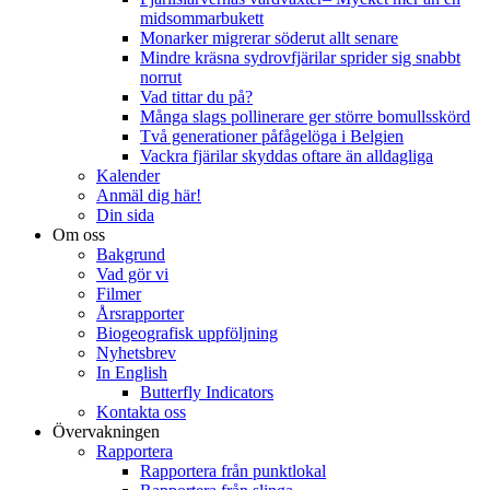
midsommarbukett
Monarker migrerar söderut allt senare
Mindre kräsna sydrovfjärilar sprider sig snabbt
norrut
Vad tittar du på?
Många slags pollinerare ger större bomullsskörd
Två generationer påfågelöga i Belgien
Vackra fjärilar skyddas oftare än alldagliga
Kalender
Anmäl dig här!
Din sida
Om oss
Bakgrund
Vad gör vi
Filmer
Årsrapporter
Biogeografisk uppföljning
Nyhetsbrev
In English
Butterfly Indicators
Kontakta oss
Övervakningen
Rapportera
Rapportera från punktlokal