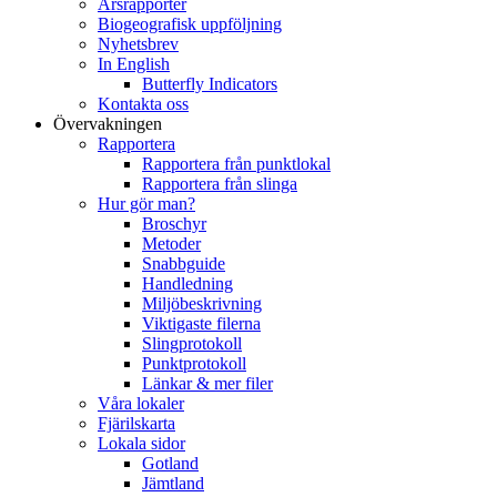
Årsrapporter
Biogeografisk uppföljning
Nyhetsbrev
In English
Butterfly Indicators
Kontakta oss
Övervakningen
Rapportera
Rapportera från punktlokal
Rapportera från slinga
Hur gör man?
Broschyr
Metoder
Snabbguide
Handledning
Miljöbeskrivning
Viktigaste filerna
Slingprotokoll
Punktprotokoll
Länkar & mer filer
Våra lokaler
Fjärilskarta
Lokala sidor
Gotland
Jämtland