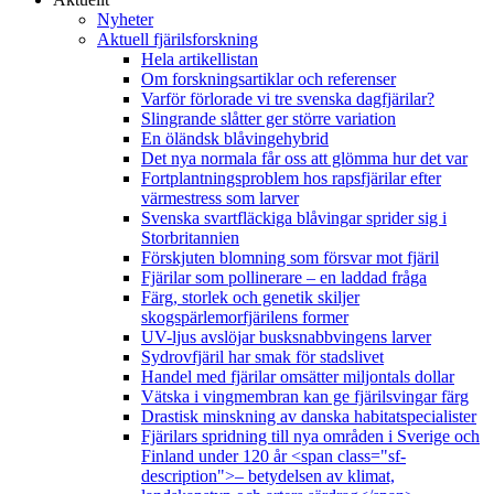
Nyheter
Aktuell fjärilsforskning
Hela artikellistan
Om forskningsartiklar och referenser
Varför förlorade vi tre svenska dagfjärilar?
Slingrande slåtter ger större variation
En öländsk blåvingehybrid
Det nya normala får oss att glömma hur det var
Fortplantningsproblem hos rapsfjärilar efter
värmestress som larver
Svenska svartfläckiga blåvingar sprider sig i
Storbritannien
Förskjuten blomning som försvar mot fjäril
Fjärilar som pollinerare – en laddad fråga
Färg, storlek och genetik skiljer
skogspärlemorfjärilens former
UV-ljus avslöjar busksnabbvingens larver
Sydrovfjäril har smak för stadslivet
Handel med fjärilar omsätter miljontals dollar
Vätska i vingmembran kan ge fjärilsvingar färg
Drastisk minskning av danska habitatspecialister
Fjärilars spridning till nya områden i Sverige och
Finland under 120 år <span class="sf-
description">– betydelsen av klimat,