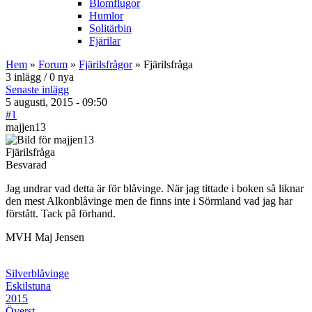
Blomflugor
Humlor
Solitärbin
Fjärilar
Hem
»
Forum
»
Fjärilsfrågor
» Fjärilsfråga
3 inlägg / 0 nya
Senaste inlägg
5 augusti, 2015 - 09:50
#1
majjen13
Fjärilsfråga
Besvarad
Jag undrar vad detta är för blåvinge. När jag tittade i boken så liknar
den mest Alkonblåvinge men de finns inte i Sörmland vad jag har
förstått. Tack på förhand.
MVH Maj Jensen
Silverblåvinge
Eskilstuna
2015
Överst