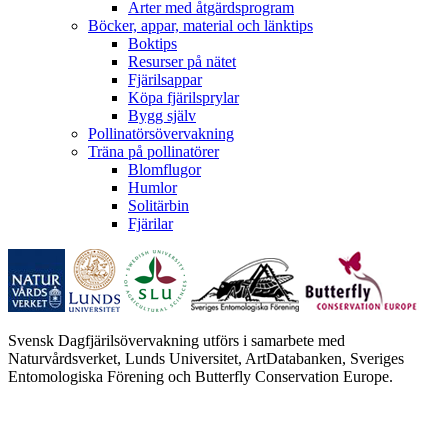
Arter med åtgärdsprogram
Böcker, appar, material och länktips
Boktips
Resurser på nätet
Fjärilsappar
Köpa fjärilsprylar
Bygg själv
Pollinatörsövervakning
Träna på pollinatörer
Blomflugor
Humlor
Solitärbin
Fjärilar
Svensk Dagfjärilsövervakning utförs i samarbete med
Naturvårdsverket, Lunds Universitet, ArtDatabanken, Sveriges
Entomologiska Förening och Butterfly Conservation Europe.