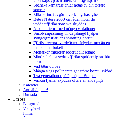
landskapstyp och arters särdrag</span>
Spanska kamgräsfjärilar hotas av allt torrare
somrar
Mikroklimat avgör utvecklingshastighet
Bete i Natura 2000-områden hotar de
väddnätfjärilar som ska skyddas
Nektar – tema med många variationer
Snabb anpassning till dagslängd hjälper
svingelgräsfjärilens spridning norrut
Fjärilslarvernas värdväxter– Mycket mer än en
midsommarbukett
Monarker migrerar söderut allt senare
Mindre kräsna sydrovfjärilar sprider sig snabbt
norrut
Vad tittar du på?
Många slags pollinerare ger större bomullsskörd
Två generationer påfågelöga i Belgien
Vackra fjärilar skyddas oftare än alldagliga
Kalender
Anmäl dig här!
Din sida
Om oss
Bakgrund
Vad gör vi
Filmer