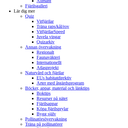
Allmänt
Fjärilsgalleri
Lär dig mer
Quiz
Vitfjärilar
Träna raps/kål/rov
VitfjärilarSpeed
Juvela vingar
Quizarkiv
Annan övervakning
Regionalt
Faunaväkteri
Internationellt
Atlasprojekt
Naturvård och fjärilar
EUs habitatdirektiv
Arter med åtgärdsprogram
Böcker, appar, material och länktips
Boktips
Resurser på nätet
Fjärilsappar
Köpa fjärilsprylar
Bygg själv
Pollinatörsövervakning
Träna på pollinatörer