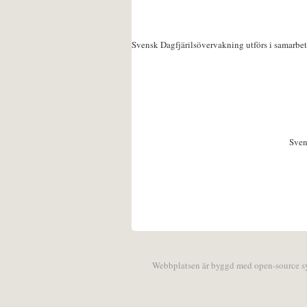
Svensk Dagfjärilsövervakning utförs i samarbe
Sven
Webbplatsen är byggd med open-source 