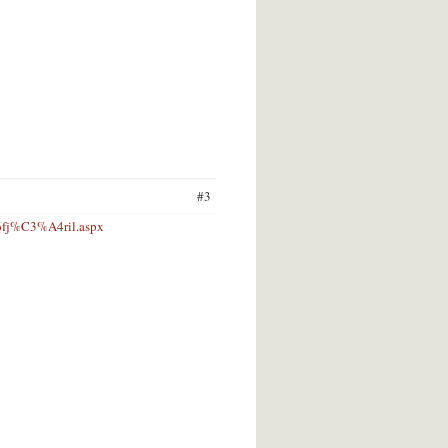
#3
6fj%C3%A4ril.aspx