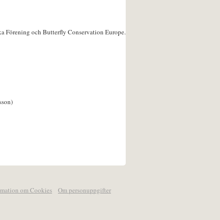
ka Förening och Butterfly Conservation Europe.
sson)
rmation om Cookies
Om personuppgifter