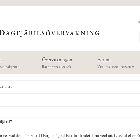
B
Sök
s
Övervakningen
Forum
och bakgrund
Rapportera eller sök
Visa, diskutera, artbestäm
fjäril?
fjäril?
vet vad detta är. Fotad i Parga på grekiska fastlandet förra veckan. Ljusgul eller rö