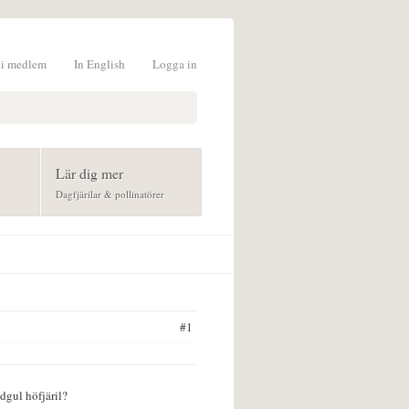
li medlem
In English
Logga in
formulär
Lär dig mer
Dagfjärilar & pollinatörer
#1
dgul höfjäril?