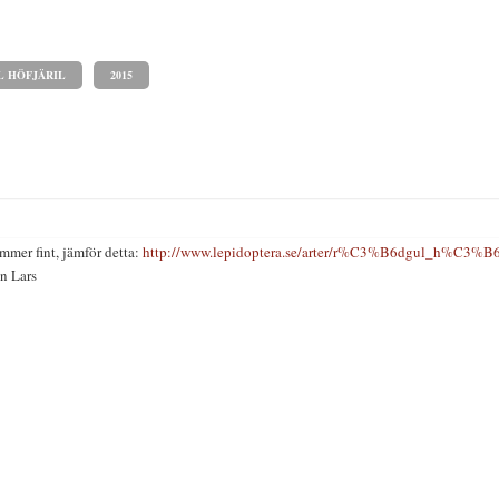
 HÖFJÄRIL
2015
ämmer fint, jämför detta:
http://www.lepidoptera.se/arter/r%C3%B6dgul_h%C3%B
n Lars