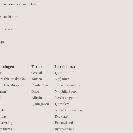
mer än en midsommarbukett
g snabbt norrut
ullsskörd
liga
kningen
Forum
Lär dig mer
era
Översikt
Quiz
ra från punktlokal
Ämnen
Vitfjärilar
ra från slinga
Fjärilsfrågor
Träna raps/kål/rov
 man?
Bilder
VitfjärilarSpeed
r
Allmänt
Juvela vingar
Fjärilsgalleri
Quizarkiv
ide
Annan övervakning
ning
Regionalt
krivning
Faunaväkteri
e filerna
Internationellt