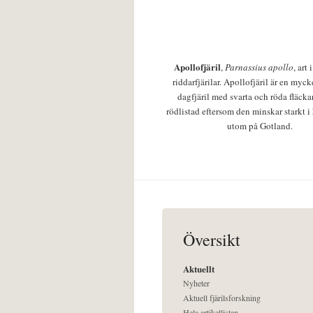
Apollofjäril
,
Parnassius apollo
, art
riddarfjärilar. Apollofjäril är en mycke
dagfjäril med svarta och röda fläcka
rödlistad eftersom den minskar starkt i
utom på Gotland.
Översikt
Aktuellt
Nyheter
Aktuell fjärilsforskning
Hela artikellistan