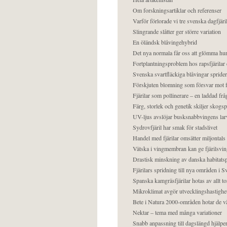
Om forskningsartiklar och referenser
Varför förlorade vi tre svenska dagfjäri
Slingrande slåtter ger större variation
En öländsk blåvingehybrid
Det nya normala får oss att glömma hur
Fortplantningsproblem hos rapsfjärilar 
Svenska svartfläckiga blåvingar sprider 
Förskjuten blomning som försvar mot fj
Fjärilar som pollinerare – en laddad frå
Färg, storlek och genetik skiljer skogs
UV-ljus avslöjar busksnabbvingens lar
Sydrovfjäril har smak för stadslivet
Handel med fjärilar omsätter miljontals 
Vätska i vingmembran kan ge fjärilsvin
Drastisk minskning av danska habitatsp
Fjärilars spridning till nya områden i
Spanska kamgräsfjärilar hotas av allt t
Mikroklimat avgör utvecklingshastighe
Bete i Natura 2000-områden hotar de v
Nektar – tema med många variationer
Snabb anpassning till dagslängd hjälper