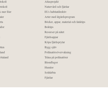
tokoll
Atlasprojekt
tokoll
Naturvård och fjärilar
 mer filer
EUs habitatdirektiv
aler
Arter med åtgärdsprogram
rta
Böcker, appar, material och länktips
idor
Boktips
Resurser på nätet
d
Fjärilsappar
Köpa fjärilsprylar
tten
Bygg själv
land
Pollinatörsövervakning
ötaland
Träna på pollinatörer
Blomflugor
Humlor
Solitärbin
Fjärilar