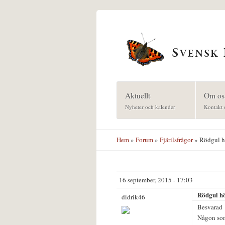
Hoppa till huvudinnehåll
Aktuellt
Om os
Nyheter och kalender
Kontakt 
Hem
»
Forum
»
Fjärilsfrågor
» Rödgul hö
16 september, 2015 - 17:03
Rödgul hö
didrik46
Besvarad
Någon som 