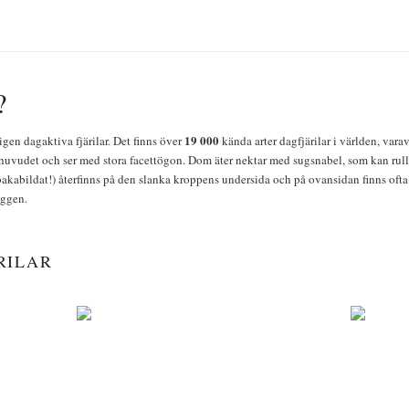
?
19 000
igen dagaktiva fjärilar. Det finns över
kända arter dagfjärilar i världen, vara
huvudet och ser med stora facettögon. Dom äter nektar med sugsnabel, som kan rulla
bakabildat!) återfinns på den slanka kroppens undersida och på ovansidan finns ofta 
yggen.
RILAR