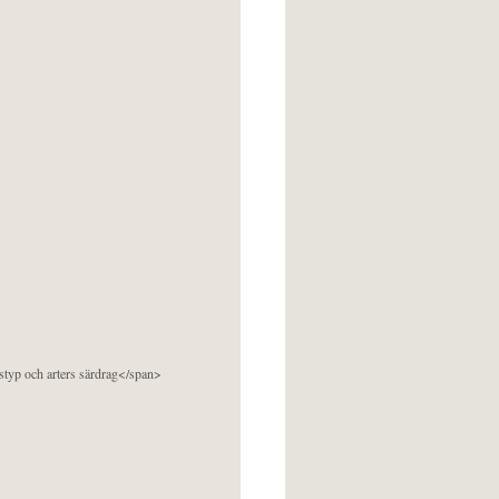
pstyp och arters särdrag</span>