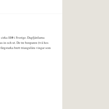
110
v cirka
i Sverige. Dagfjärilarna
s in och ut. De tre benparen (två hos
färgstarka brett triangulära vingar som