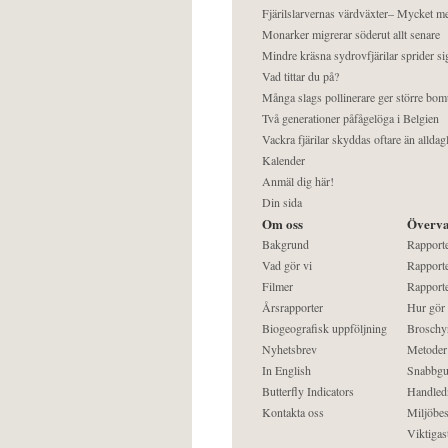
Fjärilslarvernas värdväxter– Mycket 
Monarker migrerar söderut allt senare
Mindre kräsna sydrovfjärilar sprider si
Vad tittar du på?
Många slags pollinerare ger större bom
Två generationer påfågelöga i Belgien
Vackra fjärilar skyddas oftare än alldag
Kalender
Anmäl dig här!
Din sida
Om oss
Överva
Bakgrund
Rapport
Vad gör vi
Rapporte
Filmer
Rapporte
Årsrapporter
Hur gör
Biogeografisk uppföljning
Broschy
Nyhetsbrev
Metoder
In English
Snabbgu
Butterfly Indicators
Handled
Kontakta oss
Miljöbes
Viktigast