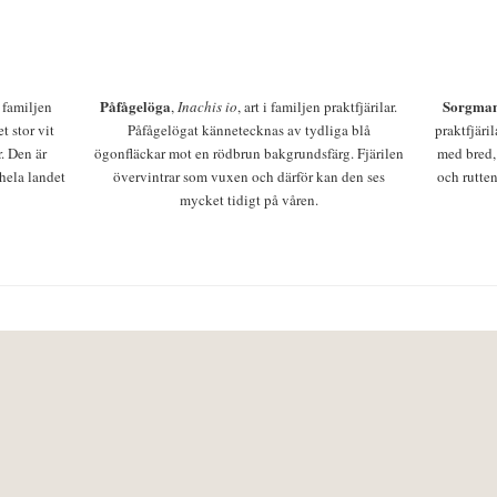
Påfågelöga
Sorgman
 i familjen
,
Inachis io
, art i familjen praktfjärilar.
t stor vit
Påfågelögat kännetecknas av tydliga blå
praktfjäri
r. Den är
ögonfläckar mot en rödbrun bakgrundsfärg. Fjärilen
med bred,
 hela landet
övervintrar som vuxen och därför kan den ses
och rutten
mycket tidigt på våren.