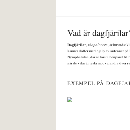
Vad är dagfjärilar
Dagfjärilar
,
rhopalocera
, är huvudsakl
känner dofter med hjälp av antenner på 
Nymphalidae, där är första benparet till
när de vilar är resta mot varandra över r
EXEMPEL PÅ DAGFJÄ