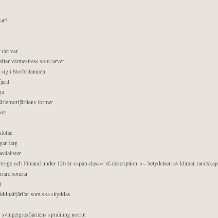
lar?
 det var
efter värmestress som larver
sig i Storbritannien
äril
ga
pärlemorfjärilens former
ver
dollar
gar färg
ecialister
 Sverige och Finland under 120 år <span class="sf-description">– betydelsen av klimat, landska
orrare somrar
t
äddnätfjärilar som ska skyddas
 svingelgräsfjärilens spridning norrut