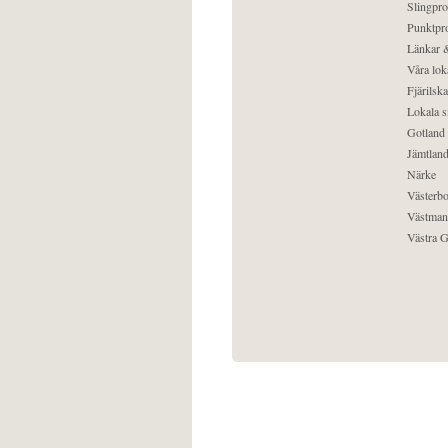
Slingpro
Punktpro
Länkar &
Våra lok
Fjärilska
Lokala s
Gotland
Jämtlan
Närke
Västerbo
Västman
Västra G