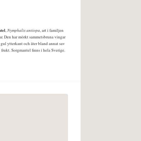
tel
,
Nymphalis antiopa
, art i familjen
lar. Den har mörkt sammetsbruna vingar
 gul ytterkant och äter bland annat sav
 frukt. Sorgmantel finns i hela Sverige.