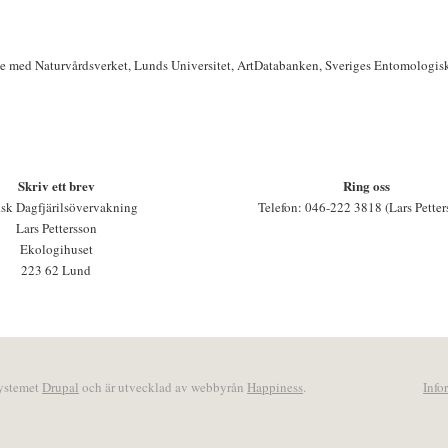
te med Naturvårdsverket, Lunds Universitet, ArtDatabanken, Sveriges Entomologis
Skriv ett brev
Ring oss
sk Dagfjärilsövervakning
Telefon: 046-222 3818 (Lars Petter
Lars Pettersson
Ekologihuset
223 62 Lund
systemet
Drupal
och är utvecklad av webbyrån
Happiness
.
Info