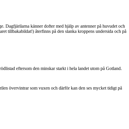
ge. Dagfjärilarna känner dofter med hjälp av antenner på huvudet och
ret tillbakabildat!) återfinns på den slanka kroppens undersida och på
är rödlistad eftersom den minskar starkt i hela landet utom på Gotland.
ärilen övervintrar som vuxen och därför kan den ses mycket tidigt på