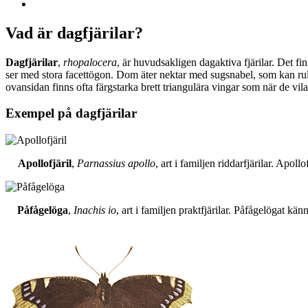
Vad är dagfjärilar?
Dagfjärilar
,
rhopalocera
, är huvudsakligen dagaktiva fjärilar. Det fi
ser med stora facettögon. Dom äter nektar med sugsnabel, som kan rull
ovansidan finns ofta färgstarka brett triangulära vingar som när de vil
Exempel på dagfjärilar
Apollofjäril
,
Parnassius apollo
, art i familjen riddarfjärilar. Apol
Påfågelöga
,
Inachis io
, art i familjen praktfjärilar. Påfågelögat 