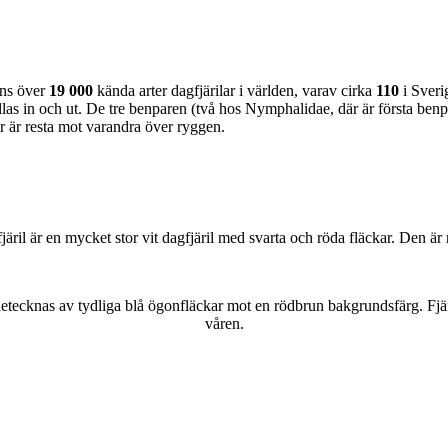
nns över
19 000
kända arter dagfjärilar i världen, varav cirka
110
i Sveri
as in och ut. De tre benparen (två hos Nymphalidae, där är första benpa
ar är resta mot varandra över ryggen.
lofjäril är en mycket stor vit dagfjäril med svarta och röda fläckar. Den 
kännetecknas av tydliga blå ögonfläckar mot en rödbrun bakgrundsfärg. Fj
våren.