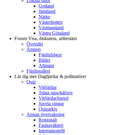
Lokala sidor
Gotland
Jämtland
Närke
Västerbotten
Västmanland
Västra Götaland
Forum
Visa, diskutera, artbestäm
Översikt
Ämnen
Fjärilsfrågor
Bilder
Allmänt
Fjärilsgalleri
Lär dig mer
Dagfjärilar & pollinatörer
Quiz
Vitfjärilar
Träna raps/kål/rov
VitfjärilarSpeed
Juvela vingar
Quizarkiv
Annan övervakning
Regionalt
Faunaväkteri
Internationellt