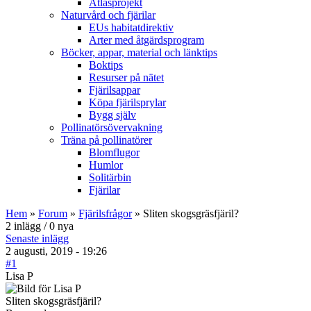
Atlasprojekt
Naturvård och fjärilar
EUs habitatdirektiv
Arter med åtgärdsprogram
Böcker, appar, material och länktips
Boktips
Resurser på nätet
Fjärilsappar
Köpa fjärilsprylar
Bygg själv
Pollinatörsövervakning
Träna på pollinatörer
Blomflugor
Humlor
Solitärbin
Fjärilar
Hem
»
Forum
»
Fjärilsfrågor
» Sliten skogsgräsfjäril?
2 inlägg / 0 nya
Senaste inlägg
2 augusti, 2019 - 19:26
#1
Lisa P
Sliten skogsgräsfjäril?