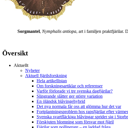
Sorgmantel
,
Nymphalis antiopa
, art i familjen praktfjärila
Översikt
Aktuellt
Nyheter
Aktuell fjärilsforskning
Hela artikellistan
Om forskningsartiklar och referenser
Varför förlorade vi tre svenska dagfjärilar?
Slingrande slåtter ger större variation
En öländsk blåvingehybrid
Det nya normala får oss att glömma hur det var
Fortplantningsproblem hos rapsfjärilar efter värmes
Svenska svartfläckiga blåvingar sprider sig i Storb
Förskjuten blomning som försvar mot fjäril
Fjärilar som pollinerare – en laddad fråga