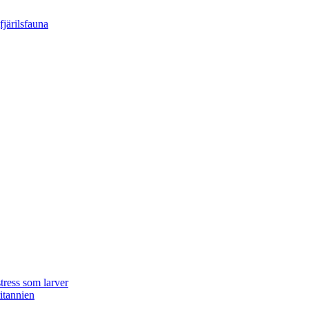
tress som larver
ritannien