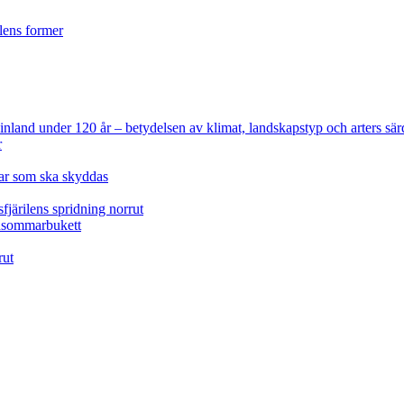
ilens former
 Finland under 120 år
– betydelsen av klimat, landskapstyp och arters sär
r
lar som ska skyddas
fjärilens spridning norrut
idsommarbukett
rut