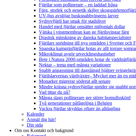
Fjärilar som pollinerare – en laddad fråga
Färg, storlek och genetik skiljer skogspärlemorfjär
UV-ljus avslöjar busksnabbvingens larver
Sydrovfjäril har smak för stadslivet
Handel med fjärilar omsätter miljontals dollar
Vätska i vingmembran kan ge fjärilsvingar färg
Drastisk minskning av danska habitatspecialister
Fjärilars spridning till nya områden i Sverige och
Spanska kamgräsfjärilar hotas av allt torrare somra
Mikroklimat avgör utvecklingshastighet
Bete i Natura 2000-områden hotar de väddnätfjäri
Nektar – tema med många variationer
Snabb anpassning till dagslängd hjälper svingelgräs
Fjärilslarvernas värdväxter– Mycket mer än en m
Monarker migrerar söderut allt senare
Mindre kräsna sydrovfjärilar sprider sig snabbt nor
Vad tittar du på?
Många slags pollinerare ger större bomullsskörd
Två generationer påfågelöga i Belgien
Vackra fjärilar skyddas oftare än alldagliga
Kalender
Anmäl dig här!
Din sida
Om oss
Kontakt och bakgrund
Bakgrund