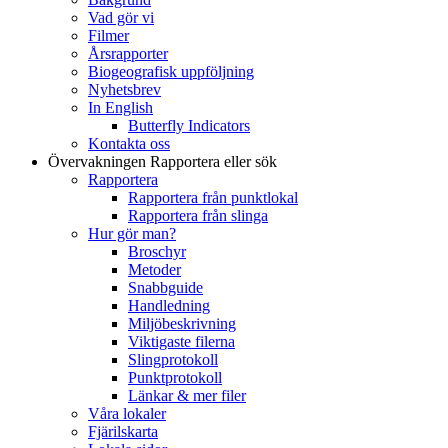
Vad gör vi
Filmer
Årsrapporter
Biogeografisk uppföljning
Nyhetsbrev
In English
Butterfly Indicators
Kontakta oss
Övervakningen
Rapportera eller sök
Rapportera
Rapportera från punktlokal
Rapportera från slinga
Hur gör man?
Broschyr
Metoder
Snabbguide
Handledning
Miljöbeskrivning
Viktigaste filerna
Slingprotokoll
Punktprotokoll
Länkar & mer filer
Våra lokaler
Fjärilskarta