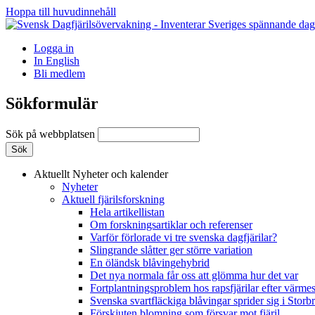
Hoppa till huvudinnehåll
Logga in
In English
Bli medlem
Sökformulär
Sök på webbplatsen
Aktuellt
Nyheter och kalender
Nyheter
Aktuell fjärilsforskning
Hela artikellistan
Om forskningsartiklar och referenser
Varför förlorade vi tre svenska dagfjärilar?
Slingrande slåtter ger större variation
En öländsk blåvingehybrid
Det nya normala får oss att glömma hur det var
Fortplantningsproblem hos rapsfjärilar efter värmes
Svenska svartfläckiga blåvingar sprider sig i Storb
Förskjuten blomning som försvar mot fjäril