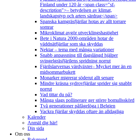
Finland under 120 år <span class="sf-
description">– betydelsen av klimat,
landskapstyp och arters särdrag</span>
Spanska kamgräsfjärilar hotas av allt torrare
somrar
Mikroklimat avgör utvecklingshastighet
Bete i Natura 2000-områden hotar de
väddnätfjärilar som ska skyddas
Nektar – tema med många variationer
Snabb anpassning till dagslängd hjälper
svingelgräsfjärilens spridning norrut
Fjärilslarvernas värdväxter– Mycket mer än en
midsommarbukett
Monarker migrerar söderut allt senare
Mindre kräsna sydrovfjärilar sprider sig snabbt
norrut
Vad tittar du på?
Många slags pollinerare ger större bomullsskörd
Två generationer påfågelöga i Belgien
Vackra fjärilar skyddas oftare än alldagliga
Kalender
Anmäl dig här!
Din sida
Om oss
Bakgrund