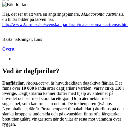
Hej, det ser ut att vara en ängsringspinnare,
Malacosoma castrensis
,
du hittar bilder på larven här:
http://www2.nrm.se/en/svenska_fjarilar/m/malacosoma_castrensis.htm
.
Bästa hälsningar, Lars
Överst
Vad är dagfjärilar?
Dagfjärilar
,
rhopalocera
, är huvudsakligen dagaktiva fjärilar. Det
finns över
19 000
kända arter dagfjärilar i världen, varav cirka
110
i
Sverige. Dagfjärilarna känner dofter med hjälp av antenner på
huvudet och ser med stora facettögon. Dom äter nektar med
sugsnabel, som kan rullas in och ut. De tre benparen (två hos
Nymphalidae, där är första benparet tillbakabildat!) återfinns på den
slanka kroppens undersida och på ovansidan finns ofta färgstarka
brett triangulära vingar som när de vilar är resta mot varandra över
ryggen.