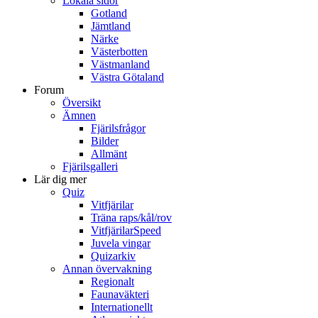
Lokala sidor
Gotland
Jämtland
Närke
Västerbotten
Västmanland
Västra Götaland
Forum
Översikt
Ämnen
Fjärilsfrågor
Bilder
Allmänt
Fjärilsgalleri
Lär dig mer
Quiz
Vitfjärilar
Träna raps/kål/rov
VitfjärilarSpeed
Juvela vingar
Quizarkiv
Annan övervakning
Regionalt
Faunaväkteri
Internationellt