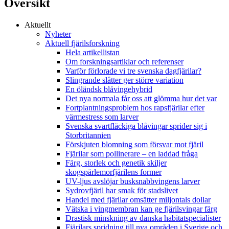
Översikt
Aktuellt
Nyheter
Aktuell fjärilsforskning
Hela artikellistan
Om forskningsartiklar och referenser
Varför förlorade vi tre svenska dagfjärilar?
Slingrande slåtter ger större variation
En öländsk blåvingehybrid
Det nya normala får oss att glömma hur det var
Fortplantningsproblem hos rapsfjärilar efter
värmestress som larver
Svenska svartfläckiga blåvingar sprider sig i
Storbritannien
Förskjuten blomning som försvar mot fjäril
Fjärilar som pollinerare – en laddad fråga
Färg, storlek och genetik skiljer
skogspärlemorfjärilens former
UV-ljus avslöjar busksnabbvingens larver
Sydrovfjäril har smak för stadslivet
Handel med fjärilar omsätter miljontals dollar
Vätska i vingmembran kan ge fjärilsvingar färg
Drastisk minskning av danska habitatspecialister
Fjärilars spridning till nya områden i Sverige och