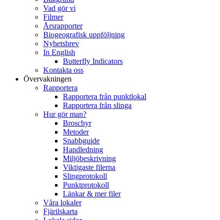
Vad gör vi
Filmer
Årsrapporter
Biogeografisk uppföljning
Nyhetsbrev
In English
Butterfly Indicators
Kontakta oss
Övervakningen
Rapportera
Rapportera från punktlokal
Rapportera från slinga
Hur gör man?
Broschyr
Metoder
Snabbguide
Handledning
Miljöbeskrivning
Viktigaste filerna
Slingprotokoll
Punktprotokoll
Länkar & mer filer
Våra lokaler
Fjärilskarta