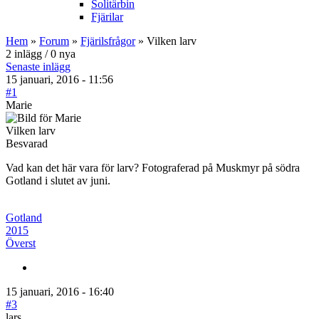
Solitärbin
Fjärilar
Hem
»
Forum
»
Fjärilsfrågor
» Vilken larv
2 inlägg / 0 nya
Senaste inlägg
15 januari, 2016 - 11:56
#1
Marie
Vilken larv
Besvarad
Vad kan det här vara för larv? Fotograferad på Muskmyr på södra
Gotland i slutet av juni.
Gotland
2015
Överst
15 januari, 2016 - 16:40
#3
lars