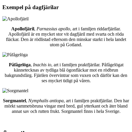
Exempel på dagfjärilar
Apollofjäril
,
Parnassius apollo
, art i familjen riddarfjärilar.
Apollofjäril är en mycket stor vit dagfjäril med svarta och röda
fläckar. Den är rödlistad eftersom den minskar starkt i hela landet
utom på Gotland.
Påfågelöga
,
Inachis io
, art i familjen praktfjärilar. Påfågelögat
kännetecknas av tydliga blå ögonfläckar mot en rödbrun
bakgrundsfärg. Fjärilen övervintrar som vuxen och därför kan den
ses mycket tidigt på våren.
Sorgmantel
,
Nymphalis antiopa
, art i familjen praktfjärilar. Den har
mörkt sammetsbruna vingar med bred, gul ytterkant och äter bland
annat sav och rutten frukt. Sorgmantel finns i hela Sverige.