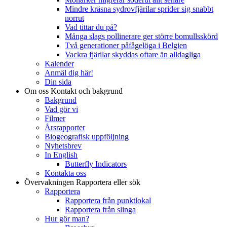
Mindre kräsna sydrovfjärilar sprider sig snabbt
norrut
Vad tittar du på?
Många slags pollinerare ger större bomullsskörd
Två generationer påfågelöga i Belgien
Vackra fjärilar skyddas oftare än alldagliga
Kalender
Anmäl dig här!
Din sida
Om oss
Kontakt och bakgrund
Bakgrund
Vad gör vi
Filmer
Årsrapporter
Biogeografisk uppföljning
Nyhetsbrev
In English
Butterfly Indicators
Kontakta oss
Övervakningen
Rapportera eller sök
Rapportera
Rapportera från punktlokal
Rapportera från slinga
Hur gör man?