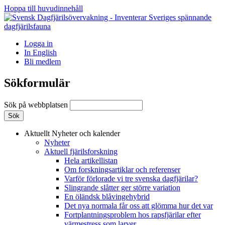
Hoppa till huvudinnehåll
Logga in
In English
Bli medlem
Sökformulär
Sök på webbplatsen
Aktuellt
Nyheter och kalender
Nyheter
Aktuell fjärilsforskning
Hela artikellistan
Om forskningsartiklar och referenser
Varför förlorade vi tre svenska dagfjärilar?
Slingrande slåtter ger större variation
En öländsk blåvingehybrid
Det nya normala får oss att glömma hur det var
Fortplantningsproblem hos rapsfjärilar efter
värmestress som larver