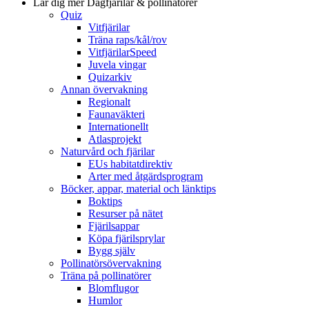
Lär dig mer
Dagfjärilar & pollinatörer
Quiz
Vitfjärilar
Träna raps/kål/rov
VitfjärilarSpeed
Juvela vingar
Quizarkiv
Annan övervakning
Regionalt
Faunaväkteri
Internationellt
Atlasprojekt
Naturvård och fjärilar
EUs habitatdirektiv
Arter med åtgärdsprogram
Böcker, appar, material och länktips
Boktips
Resurser på nätet
Fjärilsappar
Köpa fjärilsprylar
Bygg själv
Pollinatörsövervakning
Träna på pollinatörer
Blomflugor
Humlor