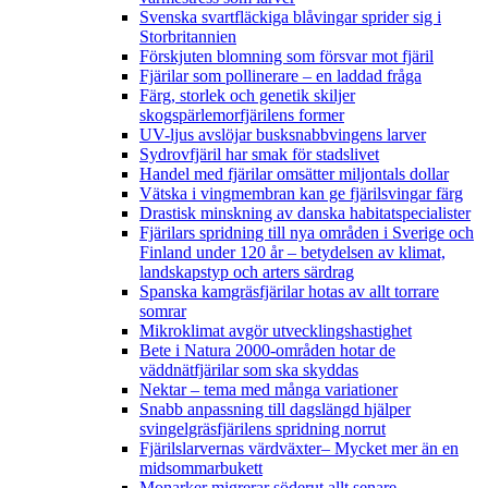
Svenska svartfläckiga blåvingar sprider sig i
Storbritannien
Förskjuten blomning som försvar mot fjäril
Fjärilar som pollinerare – en laddad fråga
Färg, storlek och genetik skiljer
skogspärlemorfjärilens former
UV-ljus avslöjar busksnabbvingens larver
Sydrovfjäril har smak för stadslivet
Handel med fjärilar omsätter miljontals dollar
Vätska i vingmembran kan ge fjärilsvingar färg
Drastisk minskning av danska habitatspecialister
Fjärilars spridning till nya områden i Sverige och
Finland under 120 år
– betydelsen av klimat,
landskapstyp och arters särdrag
Spanska kamgräsfjärilar hotas av allt torrare
somrar
Mikroklimat avgör utvecklingshastighet
Bete i Natura 2000-områden hotar de
väddnätfjärilar som ska skyddas
Nektar – tema med många variationer
Snabb anpassning till dagslängd hjälper
svingelgräsfjärilens spridning norrut
Fjärilslarvernas värdväxter– Mycket mer än en
midsommarbukett
Monarker migrerar söderut allt senare