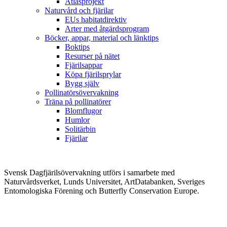
Atlasprojekt
Naturvård och fjärilar
EUs habitatdirektiv
Arter med åtgärdsprogram
Böcker, appar, material och länktips
Boktips
Resurser på nätet
Fjärilsappar
Köpa fjärilsprylar
Bygg själv
Pollinatörsövervakning
Träna på pollinatörer
Blomflugor
Humlor
Solitärbin
Fjärilar
Svensk Dagfjärilsövervakning utförs i samarbete med
Naturvårdsverket, Lunds Universitet, ArtDatabanken, Sveriges
Entomologiska Förening och Butterfly Conservation Europe.