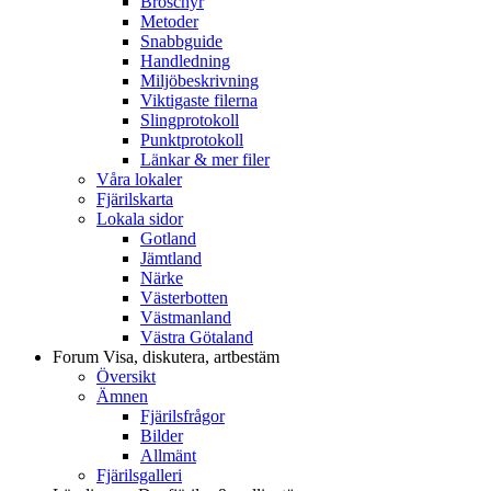
Broschyr
Metoder
Snabbguide
Handledning
Miljöbeskrivning
Viktigaste filerna
Slingprotokoll
Punktprotokoll
Länkar & mer filer
Våra lokaler
Fjärilskarta
Lokala sidor
Gotland
Jämtland
Närke
Västerbotten
Västmanland
Västra Götaland
Forum
Visa, diskutera, artbestäm
Översikt
Ämnen
Fjärilsfrågor
Bilder
Allmänt
Fjärilsgalleri