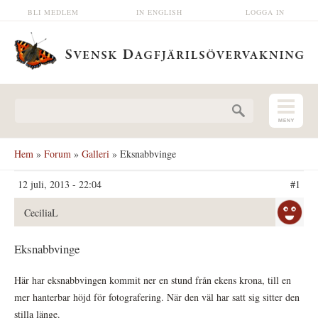
Hoppa till huvudinnehåll
BLI MEDLEM
IN ENGLISH
LOGGA IN
Sökformulär
Hem
»
Forum
»
Galleri
» Eksnabbvinge
12 juli, 2013 - 22:04
#1
CeciliaL
Eksnabbvinge
Här har eksnabbvingen kommit ner en stund från ekens krona, till en
mer hanterbar höjd för fotografering. När den väl har satt sig sitter den
stilla länge.