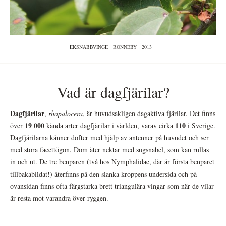
EKSNABBVINGE
RONNEBY
2013
Vad är dagfjärilar?
Dagfjärilar
,
rhopalocera
, är huvudsakligen dagaktiva fjärilar. Det finns
19 000
110
över
kända arter dagfjärilar i världen, varav cirka
i Sverige.
Dagfjärilarna känner dofter med hjälp av antenner på huvudet och ser
med stora facettögon. Dom äter nektar med sugsnabel, som kan rullas
in och ut. De tre benparen (två hos Nymphalidae, där är första benparet
tillbakabildat!) återfinns på den slanka kroppens undersida och på
ovansidan finns ofta färgstarka brett triangulära vingar som när de vilar
är resta mot varandra över ryggen.