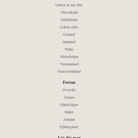
Länkar & mer filer
Våra lokaler
Fjärilskarta
Lokala sidor
Gotland
Jämtland
Närke
Västerbotten
Västmanland
Västra Götaland
Forum
Översikt
Ämnen
Fjärilsfrågor
Bilder
Allmänt
Fjärilsgalleri
Lär dig mer