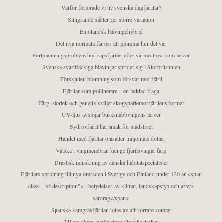
Varför förlorade vi tre svenska dagfjärilar?
Slingrande slåtter ger större variation
En öländsk blåvingehybrid
Det nya normala får oss att glömma hur det var
Fortplantningsproblem hos rapsfjärilar efter värmestress som larver
Svenska svartfläckiga blåvingar sprider sig i Storbritannien
Förskjuten blomning som försvar mot fjäril
Fjärilar som pollinerare – en laddad fråga
Färg, storlek och genetik skiljer skogspärlemorfjärilens former
UV-ljus avslöjar busksnabbvingens larver
Sydrovfjäril har smak för stadslivet
Handel med fjärilar omsätter miljontals dollar
Vätska i vingmembran kan ge fjärilsvingar färg
Drastisk minskning av danska habitatspecialister
Fjärilars spridning till nya områden i Sverige och Finland under 120 år <span
class="sf-description">– betydelsen av klimat, landskapstyp och arters
särdrag</span>
Spanska kamgräsfjärilar hotas av allt torrare somrar
Mikroklimat avgör utvecklingshastighet