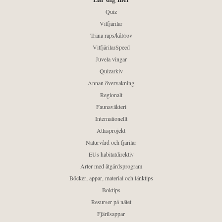
Quiz
Vitfjärilar
Träna raps/kål/rov
VitfjärilarSpeed
Juvela vingar
Quizarkiv
Annan övervakning
Regionalt
Faunaväkteri
Internationellt
Atlasprojekt
Naturvård och fjärilar
EUs habitatdirektiv
Arter med åtgärdsprogram
Böcker, appar, material och länktips
Boktips
Resurser på nätet
Fjärilsappar