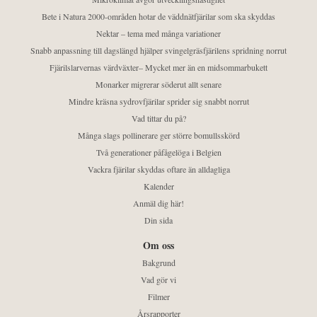
Bete i Natura 2000-områden hotar de väddnätfjärilar som ska skyddas
Nektar – tema med många variationer
Snabb anpassning till dagslängd hjälper svingelgräsfjärilens spridning norrut
Fjärilslarvernas värdväxter– Mycket mer än en midsommarbukett
Monarker migrerar söderut allt senare
Mindre kräsna sydrovfjärilar sprider sig snabbt norrut
Vad tittar du på?
Många slags pollinerare ger större bomullsskörd
Två generationer påfågelöga i Belgien
Vackra fjärilar skyddas oftare än alldagliga
Kalender
Anmäl dig här!
Din sida
Om oss
Bakgrund
Vad gör vi
Filmer
Årsrapporter