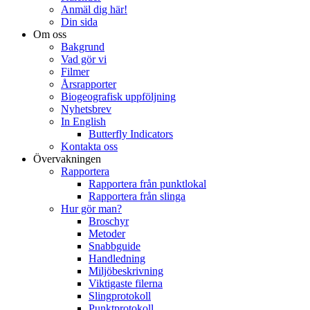
Anmäl dig här!
Din sida
Om oss
Bakgrund
Vad gör vi
Filmer
Årsrapporter
Biogeografisk uppföljning
Nyhetsbrev
In English
Butterfly Indicators
Kontakta oss
Övervakningen
Rapportera
Rapportera från punktlokal
Rapportera från slinga
Hur gör man?
Broschyr
Metoder
Snabbguide
Handledning
Miljöbeskrivning
Viktigaste filerna
Slingprotokoll
Punktprotokoll