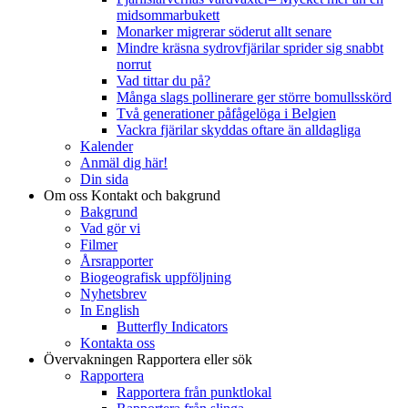
midsommarbukett
Monarker migrerar söderut allt senare
Mindre kräsna sydrovfjärilar sprider sig snabbt
norrut
Vad tittar du på?
Många slags pollinerare ger större bomullsskörd
Två generationer påfågelöga i Belgien
Vackra fjärilar skyddas oftare än alldagliga
Kalender
Anmäl dig här!
Din sida
Om oss
Kontakt och bakgrund
Bakgrund
Vad gör vi
Filmer
Årsrapporter
Biogeografisk uppföljning
Nyhetsbrev
In English
Butterfly Indicators
Kontakta oss
Övervakningen
Rapportera eller sök
Rapportera
Rapportera från punktlokal