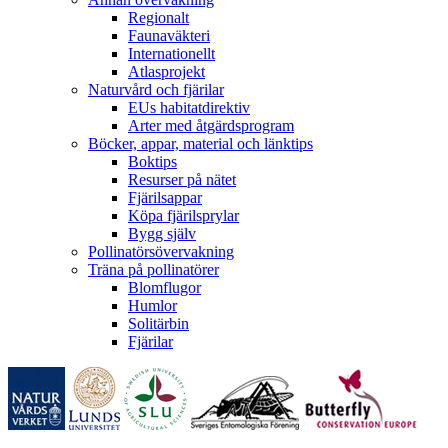
Regionalt
Faunaväkteri
Internationellt
Atlasprojekt
Naturvård och fjärilar
EUs habitatdirektiv
Arter med åtgärdsprogram
Böcker, appar, material och länktips
Boktips
Resurser på nätet
Fjärilsappar
Köpa fjärilsprylar
Bygg själv
Pollinatörsövervakning
Träna på pollinatörer
Blomflugor
Humlor
Solitärbin
Fjärilar