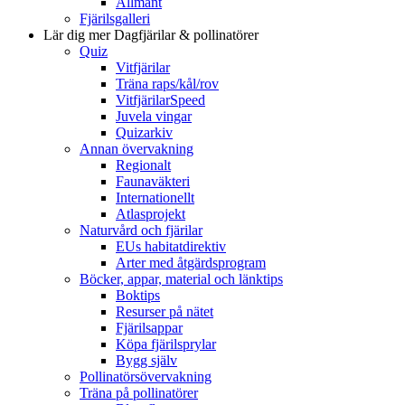
Allmänt
Fjärilsgalleri
Lär dig mer
Dagfjärilar & pollinatörer
Quiz
Vitfjärilar
Träna raps/kål/rov
VitfjärilarSpeed
Juvela vingar
Quizarkiv
Annan övervakning
Regionalt
Faunaväkteri
Internationellt
Atlasprojekt
Naturvård och fjärilar
EUs habitatdirektiv
Arter med åtgärdsprogram
Böcker, appar, material och länktips
Boktips
Resurser på nätet
Fjärilsappar
Köpa fjärilsprylar
Bygg själv
Pollinatörsövervakning
Träna på pollinatörer