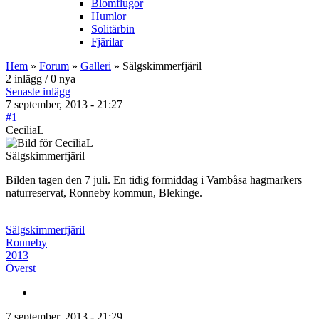
Blomflugor
Humlor
Solitärbin
Fjärilar
Hem
»
Forum
»
Galleri
» Sälgskimmerfjäril
2 inlägg / 0 nya
Senaste inlägg
7 september, 2013 - 21:27
#1
CeciliaL
Sälgskimmerfjäril
Bilden tagen den 7 juli. En tidig förmiddag i Vambåsa hagmarkers
naturreservat, Ronneby kommun, Blekinge.
Sälgskimmerfjäril
Ronneby
2013
Överst
7 september, 2013 - 21:29