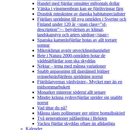
Handel med fjärilar omsätter miljontals dollar
Vätska i vingmembran kan ge fjärilsvingar färg
Drastisk minskning av danska habitatspecialister
Fjärilars spridning till nya områden i Sverige och
Finland under 120 år <span class="sf-
description">– betydelsen av klimat,
landskapstyp och arters särdrag</span>
Spanska kamgräsfjärilar hotas av allt torrare
somrar
Mikroklimat avgör utvecklingshastighet
Bete i Natura 2000-områden hotar de
väddnätfjärilar som ska skyddas
Nektar – tema med många variationer
Snabb anpassning till dagslängd hjälper
svingelgräsfjärilens spridning norrut
Fjärilslarvernas värdväxter– Mycket mer än en
midsommarbukett
Monarker migrerar söderut allt senare
Mindre kräsna sydrovfjärilar sprider sig snabbt
norrut
Vad tittar du på?
Många slags pollinerare ger större bomullsskörd
Två generationer påfågelöga i Belgien
Vackra fjärilar skyddas oftare än alldagliga
Kalender