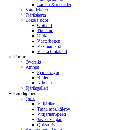
Länkar & mer filer
Våra lokaler
Fjärilskarta
Lokala sidor
Gotland
Jämtland
Närke
Västerbotten
Västmanland
Västra Götaland
Forum
Översikt
Ämnen
Fjärilsfrågor
Bilder
Allmänt
Fjärilsgalleri
Lär dig mer
Quiz
Vitfjärilar
Träna raps/kål/rov
VitfjärilarSpeed
Juvela vingar
Quizarkiv
Annan övervakning