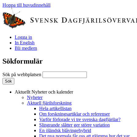
Hoppa till huvudinnehåll
Logga in
In English
Bli medlem
Sökformulär
Sök på webbplatsen
Aktuellt
Nyheter och kalender
Nyheter
Aktuell fjärilsforskning
Hela artikellistan
Om forskningsartiklar och referenser
Varför förlorade vi tre svenska dagfjärilar?
Slingrande slåtter ger större variation
En öländsk blåvingehybrid
Det nya normala får oss att glömma hur det var