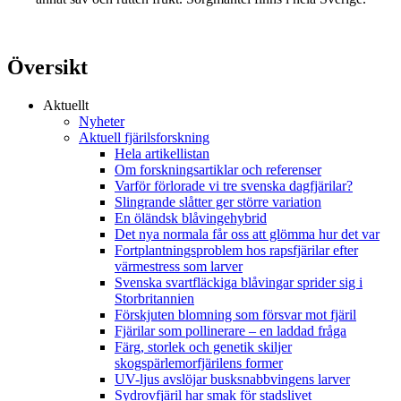
Översikt
Aktuellt
Nyheter
Aktuell fjärilsforskning
Hela artikellistan
Om forskningsartiklar och referenser
Varför förlorade vi tre svenska dagfjärilar?
Slingrande slåtter ger större variation
En öländsk blåvingehybrid
Det nya normala får oss att glömma hur det var
Fortplantningsproblem hos rapsfjärilar efter
värmestress som larver
Svenska svartfläckiga blåvingar sprider sig i
Storbritannien
Förskjuten blomning som försvar mot fjäril
Fjärilar som pollinerare – en laddad fråga
Färg, storlek och genetik skiljer
skogspärlemorfjärilens former
UV-ljus avslöjar busksnabbvingens larver
Sydrovfjäril har smak för stadslivet