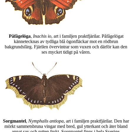
Påfågelöga
,
Inachis io
, art i familjen praktfjärilar. Påfågelögat
kännetecknas av tydliga blå ögonfläckar mot en rödbrun
bakgrundsfärg. Fjärilen övervintrar som vuxen och därför kan den
ses mycket tidigt på våren.
Sorgmantel
,
Nymphalis antiopa
, art i familjen praktfjärilar. Den har
mörkt sammetsbruna vingar med bred, gul ytterkant och äter bland
annat sav och rutten frukt. Sorgmantel finns i hela Sverige.