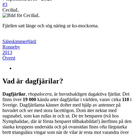
#3
CeciliaL
Fjärilen satt länge och sög näring ur ko-mockorna.
Sälgskimmerfjäril
Ronneby
2013
Överst
Vad är dagfjärilar?
Dagfjärilar
,
rhopalocera
, är huvudsakligen dagaktiva fjärilar. Det
finns över
19 000
kända arter dagfjärilar i världen, varav cirka
110
i
Sverige. Dagfjärilarna känner dofter med hjälp av antenner på
huvudet och ser med stora facettögon. Dom äter nektar med
sugsnabel, som kan rullas in och ut. De tre benparen (två hos
Nymphalidae, där är första benparet tillbakabildat!) återfinns på den
slanka kroppens undersida och på ovansidan finns ofta färgstarka
brett triangulära vingar som när de vilar är resta mot varandra över