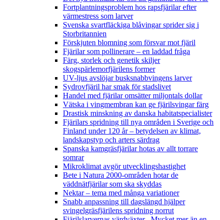
Fortplantningsproblem hos rapsfjärilar efter
värmestress som larver
Svenska svartfläckiga blåvingar sprider sig i
Storbritannien
Förskjuten blomning som försvar mot fjäril
Fjärilar som pollinerare – en laddad fråga
Färg, storlek och genetik skiljer
skogspärlemorfjärilens former
UV-ljus avslöjar busksnabbvingens larver
Sydrovfjäril har smak för stadslivet
Handel med fjärilar omsätter miljontals dollar
Vätska i vingmembran kan ge fjärilsvingar färg
Drastisk minskning av danska habitatspecialister
Fjärilars spridning till nya områden i Sverige och
Finland under 120 år
– betydelsen av klimat,
landskapstyp och arters särdrag
Spanska kamgräsfjärilar hotas av allt torrare
somrar
Mikroklimat avgör utvecklingshastighet
Bete i Natura 2000-områden hotar de
väddnätfjärilar som ska skyddas
Nektar – tema med många variationer
Snabb anpassning till dagslängd hjälper
svingelgräsfjärilens spridning norrut
Fjärilslarvernas värdväxter– Mycket mer än en