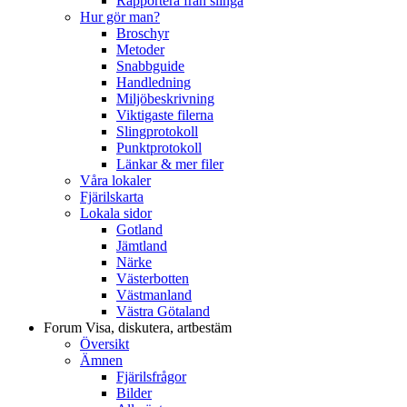
Rapportera från slinga
Hur gör man?
Broschyr
Metoder
Snabbguide
Handledning
Miljöbeskrivning
Viktigaste filerna
Slingprotokoll
Punktprotokoll
Länkar & mer filer
Våra lokaler
Fjärilskarta
Lokala sidor
Gotland
Jämtland
Närke
Västerbotten
Västmanland
Västra Götaland
Forum
Visa, diskutera, artbestäm
Översikt
Ämnen
Fjärilsfrågor
Bilder