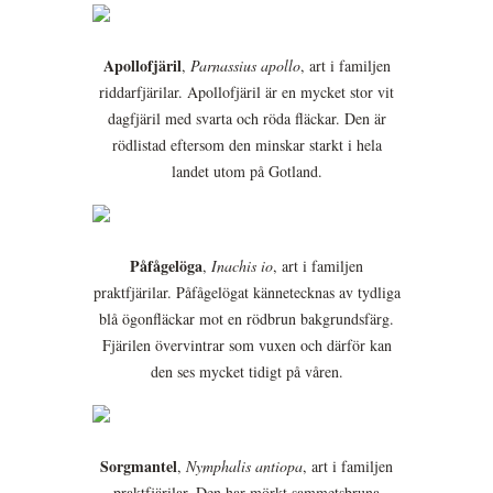
Apollofjäril
,
Parnassius apollo
, art i familjen
riddarfjärilar. Apollofjäril är en mycket stor vit
dagfjäril med svarta och röda fläckar. Den är
rödlistad eftersom den minskar starkt i hela
landet utom på Gotland.
Påfågelöga
,
Inachis io
, art i familjen
praktfjärilar. Påfågelögat kännetecknas av tydliga
blå ögonfläckar mot en rödbrun bakgrundsfärg.
Fjärilen övervintrar som vuxen och därför kan
den ses mycket tidigt på våren.
Sorgmantel
,
Nymphalis antiopa
, art i familjen
praktfjärilar. Den har mörkt sammetsbruna