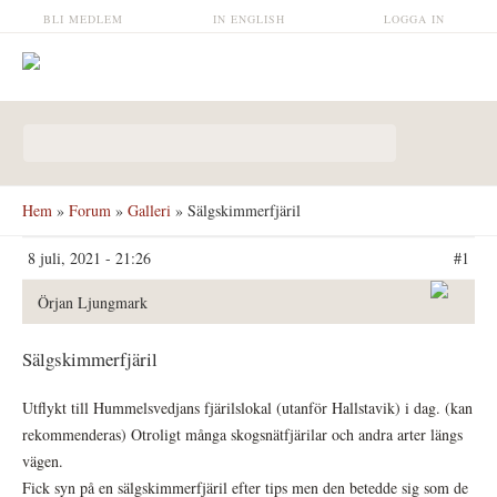
Hoppa till huvudinnehåll
BLI MEDLEM
IN ENGLISH
LOGGA IN
Sökformulär
Hem
»
Forum
»
Galleri
» Sälgskimmerfjäril
8 juli, 2021 - 21:26
#1
Örjan Ljungmark
Sälgskimmerfjäril
Utflykt till Hummelsvedjans fjärilslokal (utanför Hallstavik) i dag. (kan
rekommenderas) Otroligt många skogsnätfjärilar och andra arter längs
vägen.
Fick syn på en sälgskimmerfjäril efter tips men den betedde sig som de