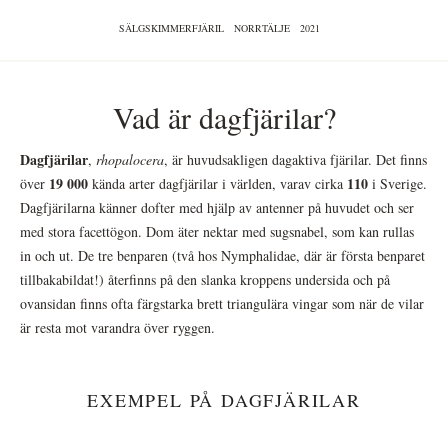
SÄLGSKIMMERFJÄRIL
NORRTÄLJE
2021
Vad är dagfjärilar?
Dagfjärilar
,
rhopalocera
, är huvudsakligen dagaktiva fjärilar. Det finns
19 000
110
över
kända arter dagfjärilar i världen, varav cirka
i Sverige.
Dagfjärilarna känner dofter med hjälp av antenner på huvudet och ser
med stora facettögon. Dom äter nektar med sugsnabel, som kan rullas
in och ut. De tre benparen (två hos Nymphalidae, där är första benparet
tillbakabildat!) återfinns på den slanka kroppens undersida och på
ovansidan finns ofta färgstarka brett triangulära vingar som när de vilar
är resta mot varandra över ryggen.
EXEMPEL PÅ DAGFJÄRILAR