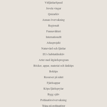
VitfjärilarSpeed
Juvela vingar
Quizarkiv
Annan övervakning
Regionalt
Faunaväkteri
Internationellt
Atlasprojekt
Naturvård och fjärilar
EUs habitatdirektiv
Arter med åtgärdsprogram
Böcker, appar, material och länktips
Boktips
Resurser på nätet
Fjärilsappar
Köpa fjärilsprylar
Bygg själv
Pollinatörsövervakning
Träna på pollinatörer