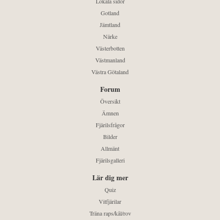
Lokala sidor
Gotland
Jämtland
Närke
Västerbotten
Västmanland
Västra Götaland
Forum
Översikt
Ämnen
Fjärilsfrågor
Bilder
Allmänt
Fjärilsgalleri
Lär dig mer
Quiz
Vitfjärilar
Träna raps/kål/rov