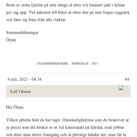
flesta av mina fjärilar på min slinga så efter två timmars jakt i hettan
gav jag upp. Vid ankomst till bilen så sitter den på min frugas ryggsäck
och låter sig fotas från alla vinklar.
Sommarhälsningar
Örjan
SÄLGSKIMMERFJÄRIL
NORRTÄLJE
2021
9 juli, 2021 - 08:34
#4
Leif Olsson
Hej Örjan,
Vilken jättefin bild du har tagit. Omständigheterna som du beskriver är
ju precis som det brukar se ut vid kamerajakt på fjärilar, man jobbar
och sliter utan större framgång och så plötsligt händer det, man får ta