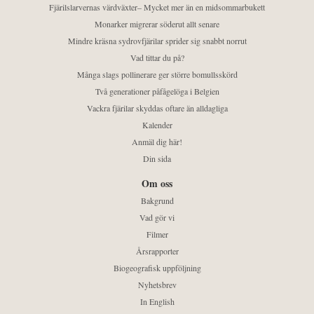
Fjärilslarvernas värdväxter– Mycket mer än en midsommarbukett
Monarker migrerar söderut allt senare
Mindre kräsna sydrovfjärilar sprider sig snabbt norrut
Vad tittar du på?
Många slags pollinerare ger större bomullsskörd
Två generationer påfågelöga i Belgien
Vackra fjärilar skyddas oftare än alldagliga
Kalender
Anmäl dig här!
Din sida
Om oss
Bakgrund
Vad gör vi
Filmer
Årsrapporter
Biogeografisk uppföljning
Nyhetsbrev
In English