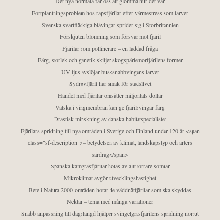
Det nya normala får oss att glömma hur det var
Fortplantningsproblem hos rapsfjärilar efter värmestress som larver
Svenska svartfläckiga blåvingar sprider sig i Storbritannien
Förskjuten blomning som försvar mot fjäril
Fjärilar som pollinerare – en laddad fråga
Färg, storlek och genetik skiljer skogspärlemorfjärilens former
UV-ljus avslöjar busksnabbvingens larver
Sydrovfjäril har smak för stadslivet
Handel med fjärilar omsätter miljontals dollar
Vätska i vingmembran kan ge fjärilsvingar färg
Drastisk minskning av danska habitatspecialister
Fjärilars spridning till nya områden i Sverige och Finland under 120 år <span
class="sf-description">– betydelsen av klimat, landskapstyp och arters
särdrag</span>
Spanska kamgräsfjärilar hotas av allt torrare somrar
Mikroklimat avgör utvecklingshastighet
Bete i Natura 2000-områden hotar de väddnätfjärilar som ska skyddas
Nektar – tema med många variationer
Snabb anpassning till dagslängd hjälper svingelgräsfjärilens spridning norrut