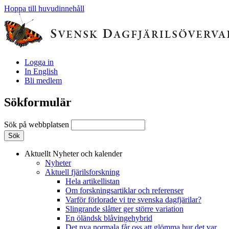
Hoppa till huvudinnehåll
Logga in
In English
Bli medlem
Sökformulär
Sök på webbplatsen
Aktuellt
Nyheter och kalender
Nyheter
Aktuell fjärilsforskning
Hela artikellistan
Om forskningsartiklar och referenser
Varför förlorade vi tre svenska dagfjärilar?
Slingrande slåtter ger större variation
En öländsk blåvingehybrid
Det nya normala får oss att glömma hur det var