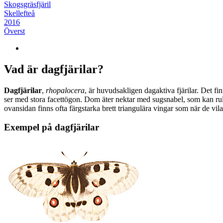
Skogsgräsfjäril
Skellefteå
2016
Överst
Vad är dagfjärilar?
Dagfjärilar
,
rhopalocera
, är huvudsakligen dagaktiva fjärilar. Det fi
ser med stora facettögon. Dom äter nektar med sugsnabel, som kan rull
ovansidan finns ofta färgstarka brett triangulära vingar som när de vil
Exempel på dagfjärilar