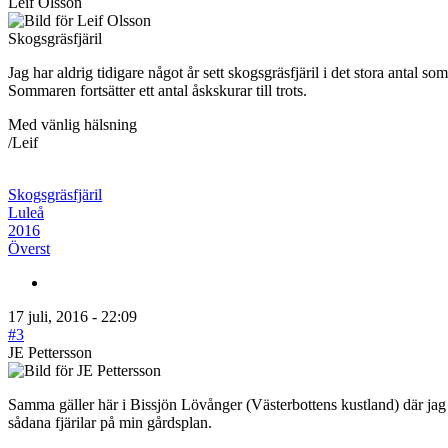
Leif Olsson
Skogsgräsfjäril
Jag har aldrig tidigare något år sett skogsgräsfjäril i det stora antal s
Sommaren fortsätter ett antal åskskurar till trots.
Med vänlig hälsning
/Leif
Skogsgräsfjäril
Luleå
2016
Överst
17 juli, 2016 - 22:09
#3
JE Pettersson
Samma gäller här i Bissjön Lövånger (Västerbottens kustland) där jag u
sådana fjärilar på min gårdsplan.