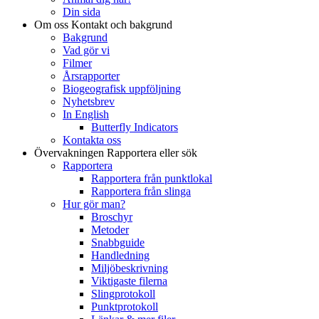
Din sida
Om oss
Kontakt och bakgrund
Bakgrund
Vad gör vi
Filmer
Årsrapporter
Biogeografisk uppföljning
Nyhetsbrev
In English
Butterfly Indicators
Kontakta oss
Övervakningen
Rapportera eller sök
Rapportera
Rapportera från punktlokal
Rapportera från slinga
Hur gör man?
Broschyr
Metoder
Snabbguide
Handledning
Miljöbeskrivning
Viktigaste filerna
Slingprotokoll
Punktprotokoll