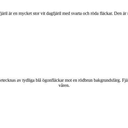
lofjäril är en mycket stor vit dagfjäril med svarta och röda fläckar. Den 
kännetecknas av tydliga blå ögonfläckar mot en rödbrun bakgrundsfärg. Fj
våren.