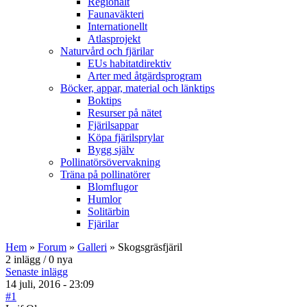
Regionalt
Faunaväkteri
Internationellt
Atlasprojekt
Naturvård och fjärilar
EUs habitatdirektiv
Arter med åtgärdsprogram
Böcker, appar, material och länktips
Boktips
Resurser på nätet
Fjärilsappar
Köpa fjärilsprylar
Bygg själv
Pollinatörsövervakning
Träna på pollinatörer
Blomflugor
Humlor
Solitärbin
Fjärilar
Hem
»
Forum
»
Galleri
» Skogsgräsfjäril
2 inlägg / 0 nya
Senaste inlägg
14 juli, 2016 - 23:09
#1