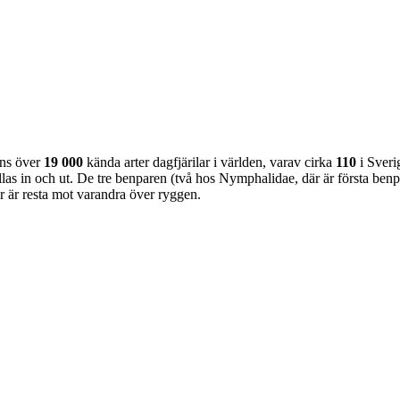
nns över
19 000
kända arter dagfjärilar i världen, varav cirka
110
i Sveri
as in och ut. De tre benparen (två hos Nymphalidae, där är första benpa
ar är resta mot varandra över ryggen.