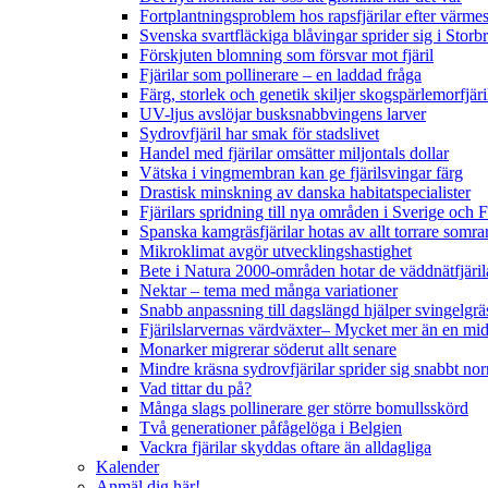
Fortplantningsproblem hos rapsfjärilar efter värmes
Svenska svartfläckiga blåvingar sprider sig i Storb
Förskjuten blomning som försvar mot fjäril
Fjärilar som pollinerare – en laddad fråga
Färg, storlek och genetik skiljer skogspärlemorfjär
UV-ljus avslöjar busksnabbvingens larver
Sydrovfjäril har smak för stadslivet
Handel med fjärilar omsätter miljontals dollar
Vätska i vingmembran kan ge fjärilsvingar färg
Drastisk minskning av danska habitatspecialister
Fjärilars spridning till nya områden i Sverige och
Spanska kamgräsfjärilar hotas av allt torrare somra
Mikroklimat avgör utvecklingshastighet
Bete i Natura 2000-områden hotar de väddnätfjäri
Nektar – tema med många variationer
Snabb anpassning till dagslängd hjälper svingelgräs
Fjärilslarvernas värdväxter– Mycket mer än en m
Monarker migrerar söderut allt senare
Mindre kräsna sydrovfjärilar sprider sig snabbt nor
Vad tittar du på?
Många slags pollinerare ger större bomullsskörd
Två generationer påfågelöga i Belgien
Vackra fjärilar skyddas oftare än alldagliga
Kalender
Anmäl dig här!