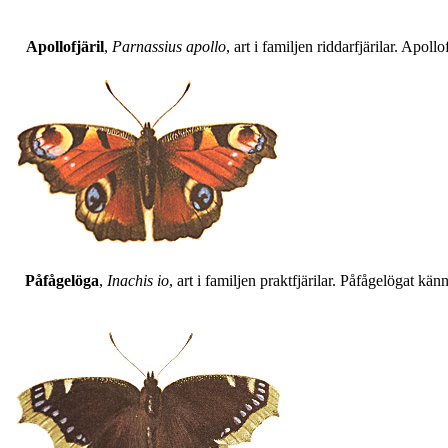
Apollofjäril
,
Parnassius apollo
, art i familjen riddarfjärilar. Apol
Påfågelöga
,
Inachis io
, art i familjen praktfjärilar. Påfågelögat 