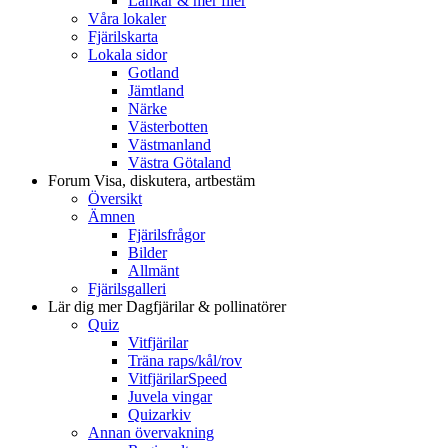
Länkar & mer filer
Våra lokaler
Fjärilskarta
Lokala sidor
Gotland
Jämtland
Närke
Västerbotten
Västmanland
Västra Götaland
Forum
Visa, diskutera, artbestäm
Översikt
Ämnen
Fjärilsfrågor
Bilder
Allmänt
Fjärilsgalleri
Lär dig mer
Dagfjärilar & pollinatörer
Quiz
Vitfjärilar
Träna raps/kål/rov
VitfjärilarSpeed
Juvela vingar
Quizarkiv
Annan övervakning