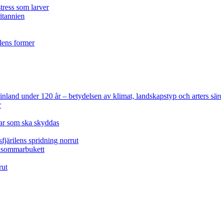
tress som larver
ritannien
ilens former
 Finland under 120 år
– betydelsen av klimat, landskapstyp och arters sär
r
lar som ska skyddas
fjärilens spridning norrut
idsommarbukett
rut