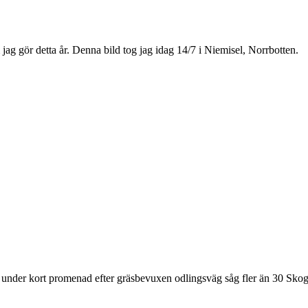
om jag gör detta år. Denna bild tog jag idag 14/7 i Niemisel, Norrbotten.
nder kort promenad efter gräsbevuxen odlingsväg såg fler än 30 Skogsgräs