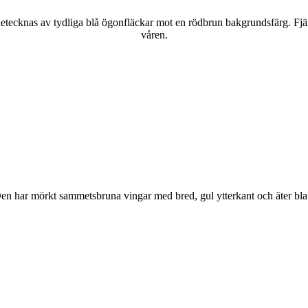
kännetecknas av tydliga blå ögonfläckar mot en rödbrun bakgrundsfärg. Fj
våren.
r. Den har mörkt sammetsbruna vingar med bred, gul ytterkant och äter bla