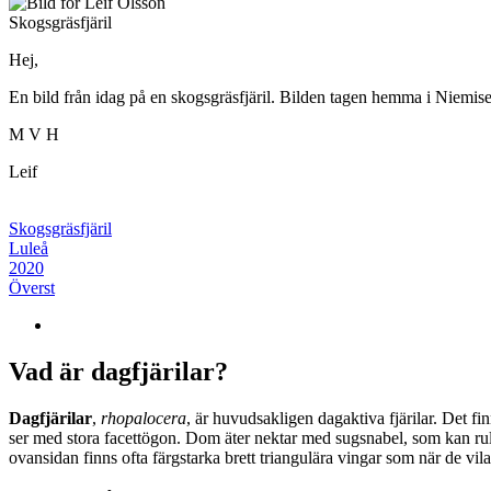
Skogsgräsfjäril
Hej,
En bild från idag på en skogsgräsfjäril. Bilden tagen hemma i Niemisel. I
M V H
Leif
Skogsgräsfjäril
Luleå
2020
Överst
Vad är dagfjärilar?
Dagfjärilar
,
rhopalocera
, är huvudsakligen dagaktiva fjärilar. Det fi
ser med stora facettögon. Dom äter nektar med sugsnabel, som kan rull
ovansidan finns ofta färgstarka brett triangulära vingar som när de vil