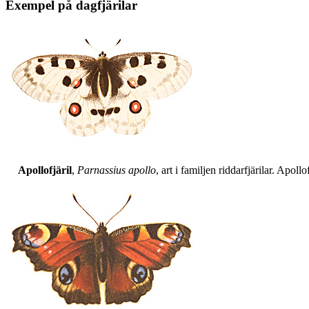
Exempel på dagfjärilar
Apollofjäril
,
Parnassius apollo
, art i familjen riddarfjärilar. Apol