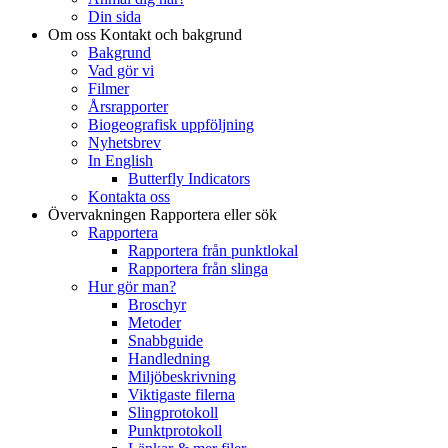
Din sida
Om oss
Kontakt och bakgrund
Bakgrund
Vad gör vi
Filmer
Årsrapporter
Biogeografisk uppföljning
Nyhetsbrev
In English
Butterfly Indicators
Kontakta oss
Övervakningen
Rapportera eller sök
Rapportera
Rapportera från punktlokal
Rapportera från slinga
Hur gör man?
Broschyr
Metoder
Snabbguide
Handledning
Miljöbeskrivning
Viktigaste filerna
Slingprotokoll
Punktprotokoll