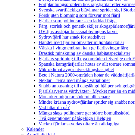
Fortplantningsproblem hos rapsfjärilar efter värmes
Svenska svartfläckiga blåvingar sprider sig i Storb
Förskjuten blomning som försvar mot fjäril
Fjärilar som pollinerare – en laddad fråga
Färg, storlek och genetik skiljer skogspärlemorfjär
UV-ljus avslöjar busksnabbvingens larver
Sydrovfjäril har smak för stadslivet
Handel med fjärilar omsätter miljontals dollar
Vätska i vingmembran kan ge fjärilsvingar färg
Drastisk minskning av danska habitatspecialister
Fjärilars spridning till nya områden i Sverige och
Spanska kamgräsfjärilar hotas av allt torrare somra
Mikroklimat avgör utvecklingshastighet
Bete i Natura 2000-områden hotar de väddnätfjäri
Nektar – tema med många variationer
Snabb anpassning till dagslängd hjälper svingelgräs
Fjärilslarvernas värdväxter– Mycket mer än en m
Monarker migrerar söderut allt senare
Mindre kräsna sydrovfjärilar sprider sig snabbt nor
Vad tittar du på?
Många slags pollinerare ger större bomullsskörd
Två generationer påfågelöga i Belgien
Vackra fjärilar skyddas oftare än alldagliga
Kalender
Anmäl dig här!