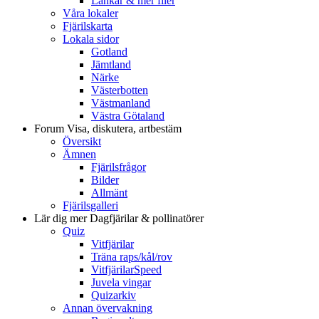
Länkar & mer filer
Våra lokaler
Fjärilskarta
Lokala sidor
Gotland
Jämtland
Närke
Västerbotten
Västmanland
Västra Götaland
Forum
Visa, diskutera, artbestäm
Översikt
Ämnen
Fjärilsfrågor
Bilder
Allmänt
Fjärilsgalleri
Lär dig mer
Dagfjärilar & pollinatörer
Quiz
Vitfjärilar
Träna raps/kål/rov
VitfjärilarSpeed
Juvela vingar
Quizarkiv
Annan övervakning