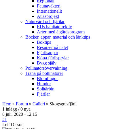
Regionalt
Faunaväkteri
Internationellt
Atlasprojekt
Naturvård och fjärilar
EUs habitatdirektiv
Arter med åtgärdsprogram
Böcker, appar, material och länktips
Boktips
Resurser på nätet
Fjärilsappar
Köpa fjärilsprylar
Bygg själv
Pollinatörsövervakning
Träna på pollinatörer
Blomflugor
Humlor
Solitärbin
Fjärilar
Hem
»
Forum
»
Galleri
» Skogsgräsfjäril
1 inlägg / 0 nya
8 juli, 2020 - 12:15
#1
Leif Olsson