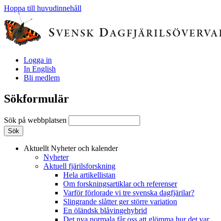
Hoppa till huvudinnehåll
Logga in
In English
Bli medlem
Sökformulär
Sök på webbplatsen
Aktuellt
Nyheter och kalender
Nyheter
Aktuell fjärilsforskning
Hela artikellistan
Om forskningsartiklar och referenser
Varför förlorade vi tre svenska dagfjärilar?
Slingrande slåtter ger större variation
En öländsk blåvingehybrid
Det nya normala får oss att glömma hur det var