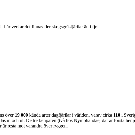
 år verkar det finnas fler skogsgräsfjärilar än i fjol.
nns över
19 000
kända arter dagfjärilar i världen, varav cirka
110
i Sveri
as in och ut. De tre benparen (två hos Nymphalidae, där är första benpa
ar är resta mot varandra över ryggen.