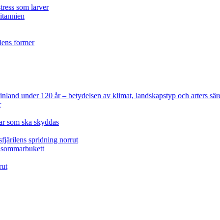
tress som larver
ritannien
ilens former
 Finland under 120 år
– betydelsen av klimat, landskapstyp och arters sär
r
lar som ska skyddas
fjärilens spridning norrut
idsommarbukett
rut