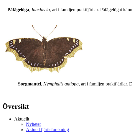
Påfågelöga
,
Inachis io
, art i familjen praktfjärilar. Påfågelögat 
Sorgmantel
,
Nymphalis antiopa
, art i familjen praktfjärila
Översikt
Aktuellt
Nyheter
Aktuell fjärilsforskning