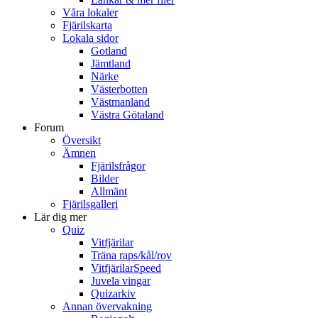
Våra lokaler
Fjärilskarta
Lokala sidor
Gotland
Jämtland
Närke
Västerbotten
Västmanland
Västra Götaland
Forum
Översikt
Ämnen
Fjärilsfrågor
Bilder
Allmänt
Fjärilsgalleri
Lär dig mer
Quiz
Vitfjärilar
Träna raps/kål/rov
VitfjärilarSpeed
Juvela vingar
Quizarkiv
Annan övervakning