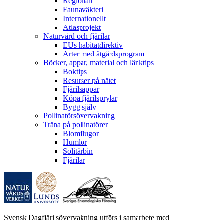
Regionalt
Faunaväkteri
Internationellt
Atlasprojekt
Naturvård och fjärilar
EUs habitatdirektiv
Arter med åtgärdsprogram
Böcker, appar, material och länktips
Boktips
Resurser på nätet
Fjärilsappar
Köpa fjärilsprylar
Bygg själv
Pollinatörsövervakning
Träna på pollinatörer
Blomflugor
Humlor
Solitärbin
Fjärilar
Svensk Dagfjärilsövervakning utförs i samarbete med