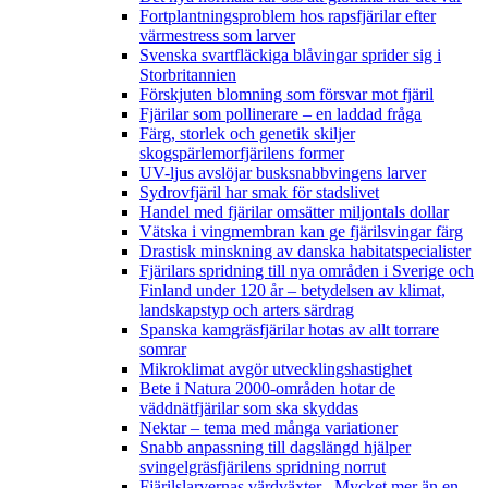
Fortplantningsproblem hos rapsfjärilar efter
värmestress som larver
Svenska svartfläckiga blåvingar sprider sig i
Storbritannien
Förskjuten blomning som försvar mot fjäril
Fjärilar som pollinerare – en laddad fråga
Färg, storlek och genetik skiljer
skogspärlemorfjärilens former
UV-ljus avslöjar busksnabbvingens larver
Sydrovfjäril har smak för stadslivet
Handel med fjärilar omsätter miljontals dollar
Vätska i vingmembran kan ge fjärilsvingar färg
Drastisk minskning av danska habitatspecialister
Fjärilars spridning till nya områden i Sverige och
Finland under 120 år
– betydelsen av klimat,
landskapstyp och arters särdrag
Spanska kamgräsfjärilar hotas av allt torrare
somrar
Mikroklimat avgör utvecklingshastighet
Bete i Natura 2000-områden hotar de
väddnätfjärilar som ska skyddas
Nektar – tema med många variationer
Snabb anpassning till dagslängd hjälper
svingelgräsfjärilens spridning norrut
Fjärilslarvernas värdväxter– Mycket mer än en