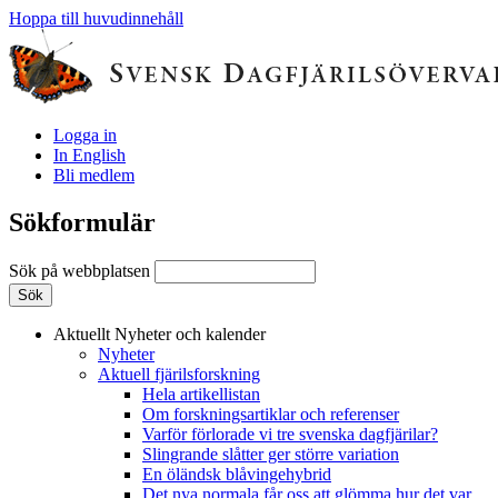
Hoppa till huvudinnehåll
Logga in
In English
Bli medlem
Sökformulär
Sök på webbplatsen
Aktuellt
Nyheter och kalender
Nyheter
Aktuell fjärilsforskning
Hela artikellistan
Om forskningsartiklar och referenser
Varför förlorade vi tre svenska dagfjärilar?
Slingrande slåtter ger större variation
En öländsk blåvingehybrid
Det nya normala får oss att glömma hur det var