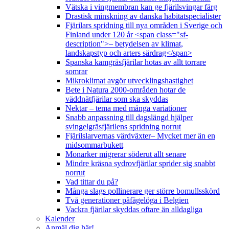
Vätska i vingmembran kan ge fjärilsvingar färg
Drastisk minskning av danska habitatspecialister
Fjärilars spridning till nya områden i Sverige och
Finland under 120 år <span class="sf-
description">– betydelsen av klimat,
landskapstyp och arters särdrag</span>
Spanska kamgräsfjärilar hotas av allt torrare
somrar
Mikroklimat avgör utvecklingshastighet
Bete i Natura 2000-områden hotar de
väddnätfjärilar som ska skyddas
Nektar – tema med många variationer
Snabb anpassning till dagslängd hjälper
svingelgräsfjärilens spridning norrut
Fjärilslarvernas värdväxter– Mycket mer än en
midsommarbukett
Monarker migrerar söderut allt senare
Mindre kräsna sydrovfjärilar sprider sig snabbt
norrut
Vad tittar du på?
Många slags pollinerare ger större bomullsskörd
Två generationer påfågelöga i Belgien
Vackra fjärilar skyddas oftare än alldagliga
Kalender
Anmäl dig här!