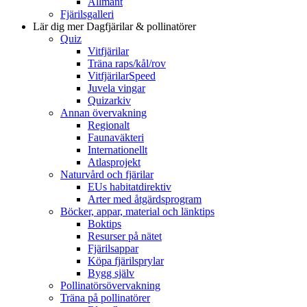
Allmänt
Fjärilsgalleri
Lär dig mer
Dagfjärilar & pollinatörer
Quiz
Vitfjärilar
Träna raps/kål/rov
VitfjärilarSpeed
Juvela vingar
Quizarkiv
Annan övervakning
Regionalt
Faunaväkteri
Internationellt
Atlasprojekt
Naturvård och fjärilar
EUs habitatdirektiv
Arter med åtgärdsprogram
Böcker, appar, material och länktips
Boktips
Resurser på nätet
Fjärilsappar
Köpa fjärilsprylar
Bygg själv
Pollinatörsövervakning
Träna på pollinatörer