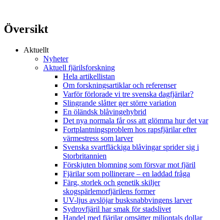
Översikt
Aktuellt
Nyheter
Aktuell fjärilsforskning
Hela artikellistan
Om forskningsartiklar och referenser
Varför förlorade vi tre svenska dagfjärilar?
Slingrande slåtter ger större variation
En öländsk blåvingehybrid
Det nya normala får oss att glömma hur det var
Fortplantningsproblem hos rapsfjärilar efter
värmestress som larver
Svenska svartfläckiga blåvingar sprider sig i
Storbritannien
Förskjuten blomning som försvar mot fjäril
Fjärilar som pollinerare – en laddad fråga
Färg, storlek och genetik skiljer
skogspärlemorfjärilens former
UV-ljus avslöjar busksnabbvingens larver
Sydrovfjäril har smak för stadslivet
Handel med fjärilar omsätter miljontals dollar