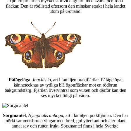
Apollofjäril är en mycket stor vit dagfjäril med svarta och röda
fläckar. Den är rödlistad eftersom den minskar starkt i hela landet
utom på Gotland.
Påfågelöga
,
Inachis io
, art i familjen praktfjärilar. Påfågelögat
kännetecknas av tydliga blå ögonfläckar mot en rödbrun
bakgrundsfärg. Fjärilen övervintrar som vuxen och därför kan den
ses mycket tidigt på våren.
Sorgmantel
,
Nymphalis antiopa
, art i familjen praktfjärilar. Den har
mörkt sammetsbruna vingar med bred, gul ytterkant och äter bland
annat sav och rutten frukt. Sorgmantel finns i hela Sverige.