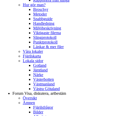
Rapportera från slinga
Hur gör man?
Broschyr
Metoder
Snabbguide
Handledning
Miljöbeskrivning
Viktigaste filerna
Slingprotokoll
Punktprotokoll
Länkar & mer filer
Våra lokaler
Fjärilskarta
Lokala sidor
Gotland
Jämtland
Närke
Västerbotten
Västmanland
Västra Götaland
Forum
Visa, diskutera, artbestäm
Översikt
Ämnen
Fjärilsfrågor
Bilder