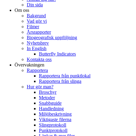
Din sida
Om oss
Bakgrund
Vad gör vi
Filmer
Årsrapporter
Biogeografisk uppföljning
Nyhetsbrev
In English
Butterfly Indicators
Kontakta oss
Övervakningen
Rapportera
Rapportera från punktlokal
Rapportera från slinga
Hur gör man?
Broschyr
Metoder
Snabbguide
Handledning
Miljöbeskrivning
Viktigaste filerna
Slingprotokoll
Punktprotokoll
Länkar & mer filer