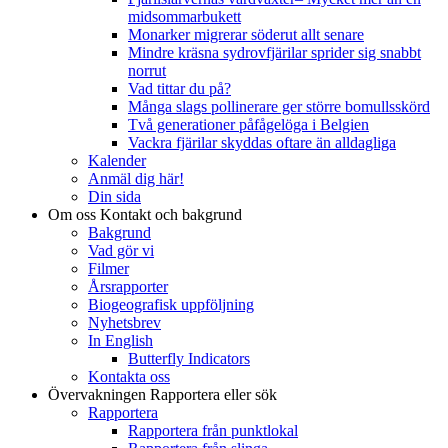
midsommarbukett
Monarker migrerar söderut allt senare
Mindre kräsna sydrovfjärilar sprider sig snabbt
norrut
Vad tittar du på?
Många slags pollinerare ger större bomullsskörd
Två generationer påfågelöga i Belgien
Vackra fjärilar skyddas oftare än alldagliga
Kalender
Anmäl dig här!
Din sida
Om oss
Kontakt och bakgrund
Bakgrund
Vad gör vi
Filmer
Årsrapporter
Biogeografisk uppföljning
Nyhetsbrev
In English
Butterfly Indicators
Kontakta oss
Övervakningen
Rapportera eller sök
Rapportera
Rapportera från punktlokal