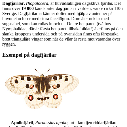
Dagfjärilar
,
rhopalocera
, är huvudsakligen dagaktiva fjärilar. Det
finns över
19 000
kända arter dagfjärilar i världen, varav cirka
110
i
Sverige. Dagfjärilarna känner dofter med hjälp av antenner på
huvudet och ser med stora facettögon. Dom äter nektar med
sugsnabel, som kan rullas in och ut. De tre benparen (två hos
Nymphalidae, där är första benparet tillbakabildat!) återfinns på den
slanka kroppens undersida och på ovansidan finns ofta färgstarka
brett triangulära vingar som när de vilar är resta mot varandra över
ryggen.
Exempel på dagfjärilar
Apollofjäril
,
Parnassius apollo
, art i familjen riddarfjärilar.