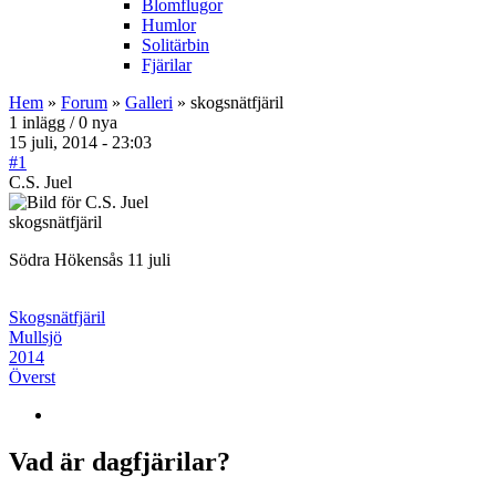
Blomflugor
Humlor
Solitärbin
Fjärilar
Hem
»
Forum
»
Galleri
» skogsnätfjäril
1 inlägg / 0 nya
15 juli, 2014 - 23:03
#1
C.S. Juel
skogsnätfjäril
Södra Hökensås 11 juli
Skogsnätfjäril
Mullsjö
2014
Överst
Vad är dagfjärilar?