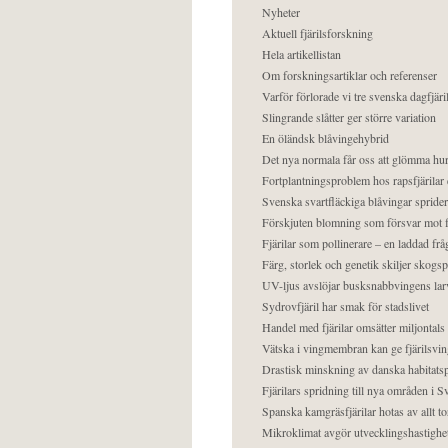
Nyheter
Aktuell fjärilsforskning
Hela artikellistan
Om forskningsartiklar och referenser
Varför förlorade vi tre svenska dagfjäri
Slingrande slåtter ger större variation
En öländsk blåvingehybrid
Det nya normala får oss att glömma hur
Fortplantningsproblem hos rapsfjärilar 
Svenska svartfläckiga blåvingar sprider 
Förskjuten blomning som försvar mot fj
Fjärilar som pollinerare – en laddad frå
Färg, storlek och genetik skiljer skogs
UV-ljus avslöjar busksnabbvingens lar
Sydrovfjäril har smak för stadslivet
Handel med fjärilar omsätter miljontals 
Vätska i vingmembran kan ge fjärilsvin
Drastisk minskning av danska habitatsp
Fjärilars spridning till nya områden i
Spanska kamgräsfjärilar hotas av allt t
Mikroklimat avgör utvecklingshastighe