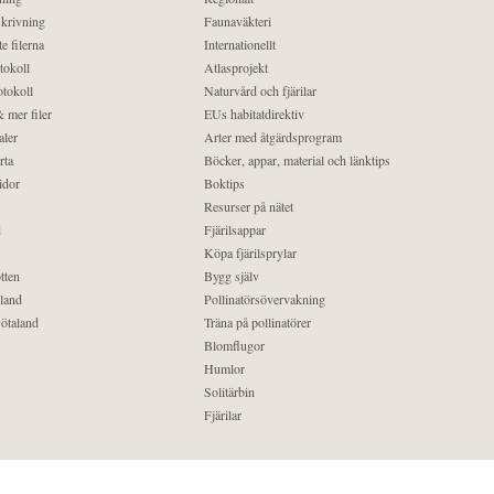
krivning
Faunaväkteri
e filerna
Internationellt
tokoll
Atlasprojekt
tokoll
Naturvård och fjärilar
 mer filer
EUs habitatdirektiv
aler
Arter med åtgärdsprogram
rta
Böcker, appar, material och länktips
idor
Boktips
Resurser på nätet
d
Fjärilsappar
Köpa fjärilsprylar
tten
Bygg själv
land
Pollinatörsövervakning
ötaland
Träna på pollinatörer
Blomflugor
Humlor
Solitärbin
Fjärilar