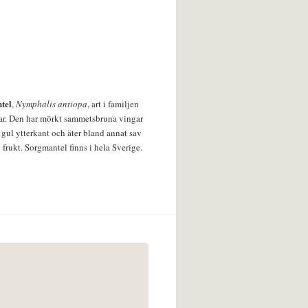
tel
,
Nymphalis antiopa
, art i familjen
lar. Den har mörkt sammetsbruna vingar
 gul ytterkant och äter bland annat sav
 frukt. Sorgmantel finns i hela Sverige.