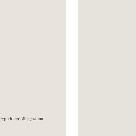
pstyp och arters särdrag</span>