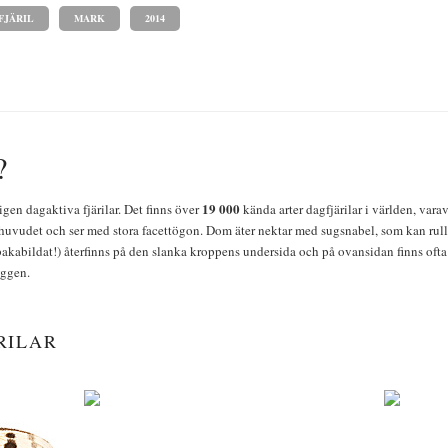
FJÄRIL
MARK
2014
?
19 000
igen dagaktiva fjärilar. Det finns över
kända arter dagfjärilar i världen, vara
huvudet och ser med stora facettögon. Dom äter nektar med sugsnabel, som kan rulla
bakabildat!) återfinns på den slanka kroppens undersida och på ovansidan finns ofta 
yggen.
RILAR