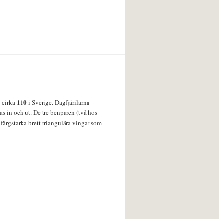
110
v cirka
i Sverige. Dagfjärilarna
s in och ut. De tre benparen (två hos
färgstarka brett triangulära vingar som