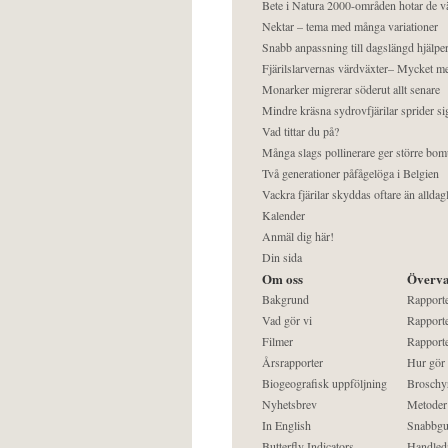
Bete i Natura 2000-områden hotar de v
Nektar – tema med många variationer
Snabb anpassning till dagslängd hjälper
Fjärilslarvernas värdväxter– Mycket 
Monarker migrerar söderut allt senare
Mindre kräsna sydrovfjärilar sprider si
Vad tittar du på?
Många slags pollinerare ger större bom
Två generationer påfågelöga i Belgien
Vackra fjärilar skyddas oftare än alldag
Kalender
Anmäl dig här!
Din sida
Om oss
Överva
Bakgrund
Rapport
Vad gör vi
Rapporte
Filmer
Rapporte
Årsrapporter
Hur gör
Biogeografisk uppföljning
Broschy
Nyhetsbrev
Metoder
In English
Snabbgu
Butterfly Indicators
Handled