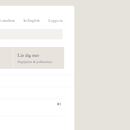
li medlem
In English
Logga in
formulär
Lär dig mer
Dagfjärilar & pollinatörer
#1