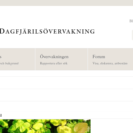
B
Sök
s
Övervakningen
Forum
och bakgrund
Rapportera eller sök
Visa, diskutera, artbestäm
il