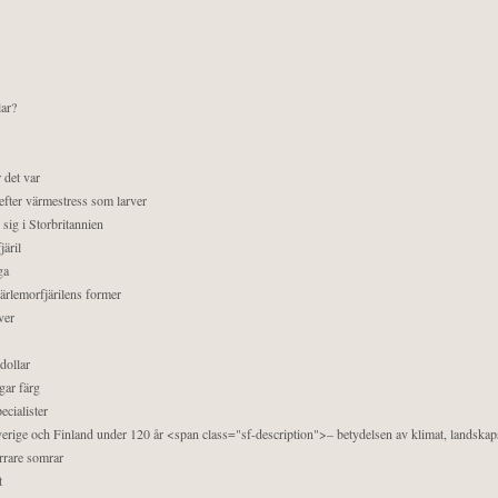
lar?
 det var
efter värmestress som larver
sig i Storbritannien
äril
ga
pärlemorfjärilens former
ver
dollar
gar färg
ecialister
 Sverige och Finland under 120 år <span class="sf-description">– betydelsen av klimat, landska
orrare somrar
t