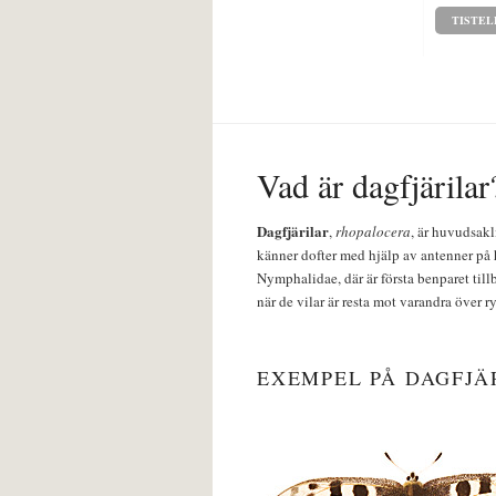
TISTEL
Vad är dagfjärilar
Dagfjärilar
,
rhopalocera
, är huvudsakl
känner dofter med hjälp av antenner på 
Nymphalidae, där är första benparet till
när de vilar är resta mot varandra över r
EXEMPEL PÅ DAGFJÄ