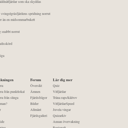
äddnätfjärilar som ska skyddas
 svingelgräsfjärilens spridning norrut
mer än en midsommarbukett
g snabbt norrut
ullsskörd
liga
kningen
Forum
Lär dig mer
era
Översikt
Quiz
ra från punktlokal
Ämnen
Vitfjärilar
ra från slinga
Fjärilsfrågor
Träna raps/kål/rov
 man?
Bilder
VitfjärilarSpeed
r
Allmänt
Juvela vingar
Fjärilsgalleri
Quizarkiv
ide
Annan övervakning
ning
Regionalt