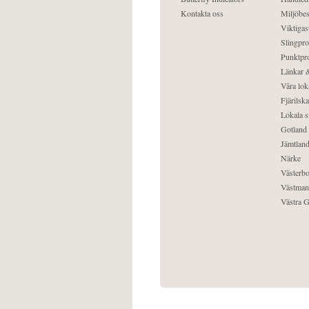
Kontakta oss
Miljöbes
Viktigast
Slingpro
Punktpro
Länkar &
Våra lok
Fjärilska
Lokala s
Gotland
Jämtlan
Närke
Västerbo
Västman
Västra G