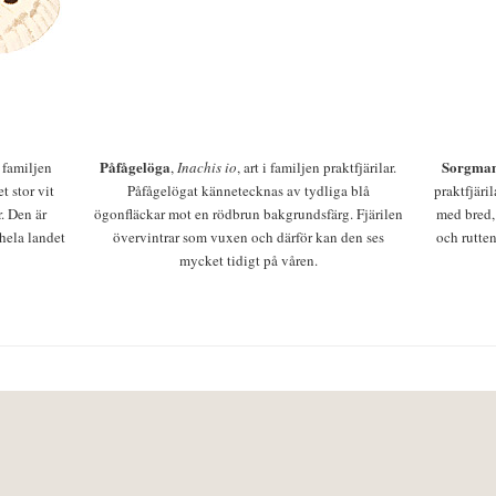
Påfågelöga
Sorgman
 i familjen
,
Inachis io
, art i familjen praktfjärilar.
t stor vit
Påfågelögat kännetecknas av tydliga blå
praktfjäri
r. Den är
ögonfläckar mot en rödbrun bakgrundsfärg. Fjärilen
med bred,
 hela landet
övervintrar som vuxen och därför kan den ses
och rutten
mycket tidigt på våren.