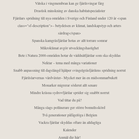
Vätska i vingmembran kan ge fjärilsvingar färg
Drastisk minskning av danska habitatspecialister
Fjärilars spridning till nya områden i Sverige och Finland under 120 år <span
class="sf-description">– betydelsen av klimat, landskapstyp och arters
särdrag</span>
Spanska kamgräsfjärilar hotas av allt torrare somrar
Mikroklimat avgör utvecklingshastighet
Bete i Natura 2000-områden hotar de väddnätfjärilar som ska skyddas
Nektar – tema med många variationer
Snabb anpassning till dagslängd hjälper svingelgräsfjärilens spridning norrut
Fjärilslarvernas värdväxter– Mycket mer än en midsommarbukett
Monarker migrerar söderut allt senare
Mindre kräsna sydrovfjärilar sprider sig snabbt norrut
Vad tittar du på?
Många slags pollinerare ger större bomullsskörd
Två generationer påfågelöga i Belgien
Vackra fjärilar skyddas oftare än alldagliga
Kalender
Anmäl dig här!