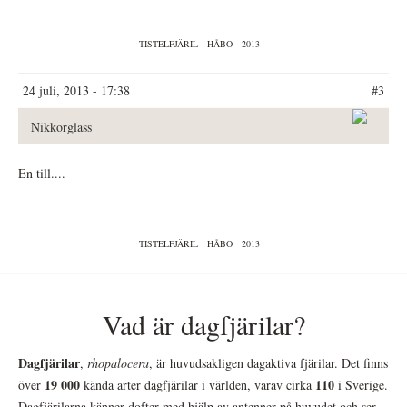
TISTELFJÄRIL
HÅBO
2013
24 juli, 2013 - 17:38
#3
Nikkorglass
En till....
TISTELFJÄRIL
HÅBO
2013
Vad är dagfjärilar?
Dagfjärilar
,
rhopalocera
, är huvudsakligen dagaktiva fjärilar. Det finns
19 000
110
över
kända arter dagfjärilar i världen, varav cirka
i Sverige.
Dagfjärilarna känner dofter med hjälp av antenner på huvudet och ser