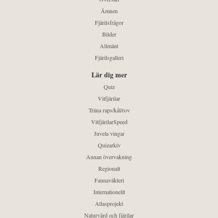
Ämnen
Fjärilsfrågor
Bilder
Allmänt
Fjärilsgalleri
Lär dig mer
Quiz
Vitfjärilar
Träna raps/kål/rov
VitfjärilarSpeed
Juvela vingar
Quizarkiv
Annan övervakning
Regionalt
Faunaväkteri
Internationellt
Atlasprojekt
Naturvård och fjärilar