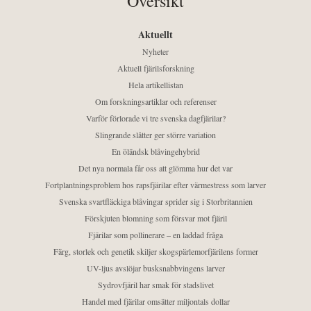
Översikt
Aktuellt
Nyheter
Aktuell fjärilsforskning
Hela artikellistan
Om forskningsartiklar och referenser
Varför förlorade vi tre svenska dagfjärilar?
Slingrande slåtter ger större variation
En öländsk blåvingehybrid
Det nya normala får oss att glömma hur det var
Fortplantningsproblem hos rapsfjärilar efter värmestress som larver
Svenska svartfläckiga blåvingar sprider sig i Storbritannien
Förskjuten blomning som försvar mot fjäril
Fjärilar som pollinerare – en laddad fråga
Färg, storlek och genetik skiljer skogspärlemorfjärilens former
UV-ljus avslöjar busksnabbvingens larver
Sydrovfjäril har smak för stadslivet
Handel med fjärilar omsätter miljontals dollar