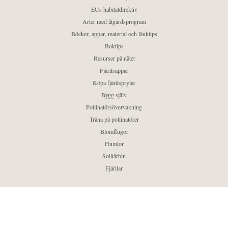
EUs habitatdirektiv
Arter med åtgärdsprogram
Böcker, appar, material och länktips
Boktips
Resurser på nätet
Fjärilsappar
Köpa fjärilsprylar
Bygg själv
Pollinatörsövervakning
Träna på pollinatörer
Blomflugor
Humlor
Solitärbin
Fjärilar