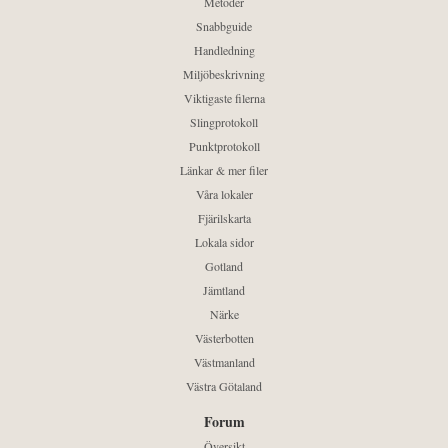
Metoder
Snabbguide
Handledning
Miljöbeskrivning
Viktigaste filerna
Slingprotokoll
Punktprotokoll
Länkar & mer filer
Våra lokaler
Fjärilskarta
Lokala sidor
Gotland
Jämtland
Närke
Västerbotten
Västmanland
Västra Götaland
Forum
Översikt