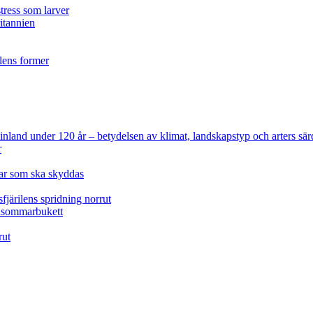
tress som larver
ritannien
ilens former
 Finland under 120 år
– betydelsen av klimat, landskapstyp och arters sär
r
lar som ska skyddas
fjärilens spridning norrut
idsommarbukett
rut