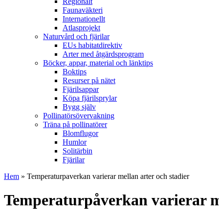
Regionalt
Faunaväkteri
Internationellt
Atlasprojekt
Naturvård och fjärilar
EUs habitatdirektiv
Arter med åtgärdsprogram
Böcker, appar, material och länktips
Boktips
Resurser på nätet
Fjärilsappar
Köpa fjärilsprylar
Bygg själv
Pollinatörsövervakning
Träna på pollinatörer
Blomflugor
Humlor
Solitärbin
Fjärilar
Hem
» Temperaturpaverkan varierar mellan arter och stadier
Temperaturpåverkan varierar me