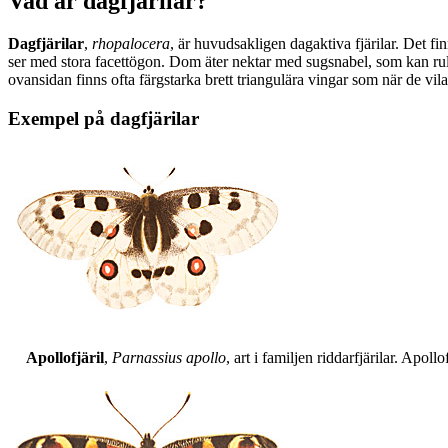
Vad är dagfjärilar?
Dagfjärilar
,
rhopalocera
, är huvudsakligen dagaktiva fjärilar. Det fi
ser med stora facettögon. Dom äter nektar med sugsnabel, som kan rull
ovansidan finns ofta färgstarka brett triangulära vingar som när de vil
Exempel på dagfjärilar
Apollofjäril
,
Parnassius apollo
, art i familjen riddarfjärilar. Apol