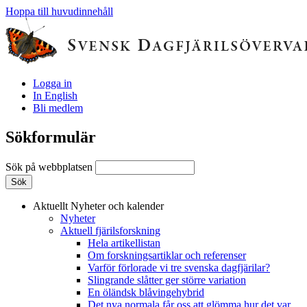
Hoppa till huvudinnehåll
Logga in
In English
Bli medlem
Sökformulär
Sök på webbplatsen
Aktuellt
Nyheter och kalender
Nyheter
Aktuell fjärilsforskning
Hela artikellistan
Om forskningsartiklar och referenser
Varför förlorade vi tre svenska dagfjärilar?
Slingrande slåtter ger större variation
En öländsk blåvingehybrid
Det nya normala får oss att glömma hur det var