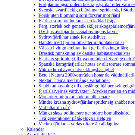
Fortplantningsproblem hos rapsfjärilar efter värmes
Svenska svartfläckiga blåvingar sprider sig i Storb
Förskjuten blomning som försvar mot fjäril
Fjärilar som pollinerare – en laddad fråga
Färg, storlek och genetik skiljer skogspärlemorfjär
UV-ljus avslöjar busksnabbvingens larver
Sydrovfjäril har smak för stadslivet
Handel med fjärilar omsätter miljontals dollar
Vätska i vingmembran kan ge fjärilsvingar färg
Drastisk minskning av danska habitatspecialister
Fjärilars spridning till nya områden i Sverige och
Spanska kamgräsfjärilar hotas av allt torrare somra
Mikroklimat avgör utvecklingshastighet
Bete i Natura 2000-områden hotar de väddnätfjäri
Nektar – tema med många variationer
Snabb anpassning till dagslängd hjälper svingelgräs
Fjärilslarvernas värdväxter– Mycket mer än en m
Monarker migrerar söderut allt senare
Mindre kräsna sydrovfjärilar sprider sig snabbt nor
Vad tittar du på?
Många slags pollinerare ger större bomullsskörd
Två generationer påfågelöga i Belgien
Vackra fjärilar skyddas oftare än alldagliga
Kalender
Anmäl dig här!