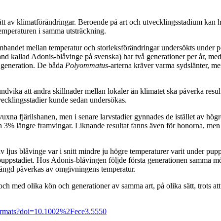
ätt av klimatförändringar. Beroende på art och utvecklingsstadium kan h
 temperaturen i samma utsträckning.
andet mellan temperatur och storleksförändringar undersökts under per
and kallad Adonis-blåvinge på svenska) har två
generationer per år, m
n generation. De båda
Polyommatus
-arterna kräver varma sydslänter, m
undvika att andra skillnader mellan lokaler än klimatet ska påverka resul
tvecklingsstadier kunde sedan undersökas.
xna fjärilshanen, men i senare larvstadier gynnades de istället av högr
 3% längre framvingar. Liknande resultat fanns även för honorna, men d
 ljus blåvinge var i snitt mindre ju högre temperaturer varit under pup
 puppstadiet. Hos Adonis-blåvingen följde första generationen samma m
längd påverkas av omgivningens temperatur.
och med olika kön och generationer av samma art, på olika sätt, trots att
tFormats?doi=10.1002%2Fece3.5550