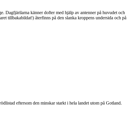
ge. Dagfjärilarna känner dofter med hjälp av antenner på huvudet och
ret tillbakabildat!) återfinns på den slanka kroppens undersida och på
är rödlistad eftersom den minskar starkt i hela landet utom på Gotland.