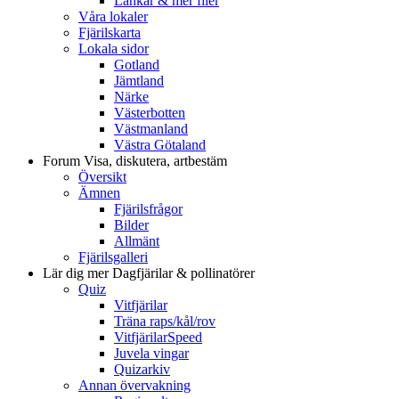
Länkar & mer filer
Våra lokaler
Fjärilskarta
Lokala sidor
Gotland
Jämtland
Närke
Västerbotten
Västmanland
Västra Götaland
Forum
Visa, diskutera, artbestäm
Översikt
Ämnen
Fjärilsfrågor
Bilder
Allmänt
Fjärilsgalleri
Lär dig mer
Dagfjärilar & pollinatörer
Quiz
Vitfjärilar
Träna raps/kål/rov
VitfjärilarSpeed
Juvela vingar
Quizarkiv
Annan övervakning