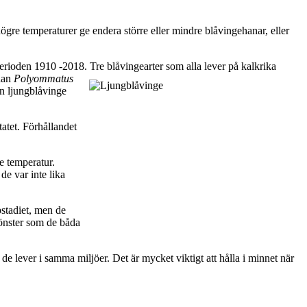
ögre temperaturer ge endera större eller mindre blåvingehanar, eller
ioden 1910 -2018. Tre blåvingearter som alla lever på kalkrika
edan
Polyommatus
en ljungblåvinge
tatet. Förhållandet
e temperatur.
e var inte lika
pstadiet, men de
önster som de båda
 de lever i samma miljöer. Det är mycket viktigt att hålla i minnet när