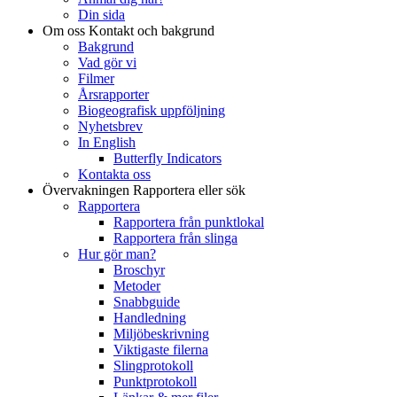
Din sida
Om oss
Kontakt och bakgrund
Bakgrund
Vad gör vi
Filmer
Årsrapporter
Biogeografisk uppföljning
Nyhetsbrev
In English
Butterfly Indicators
Kontakta oss
Övervakningen
Rapportera eller sök
Rapportera
Rapportera från punktlokal
Rapportera från slinga
Hur gör man?
Broschyr
Metoder
Snabbguide
Handledning
Miljöbeskrivning
Viktigaste filerna
Slingprotokoll
Punktprotokoll