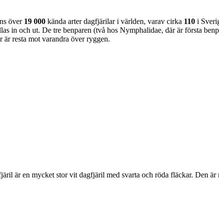
nns över
19 000
kända arter dagfjärilar i världen, varav cirka
110
i Sveri
as in och ut. De tre benparen (två hos Nymphalidae, där är första benpa
ar är resta mot varandra över ryggen.
lofjäril är en mycket stor vit dagfjäril med svarta och röda fläckar. Den 