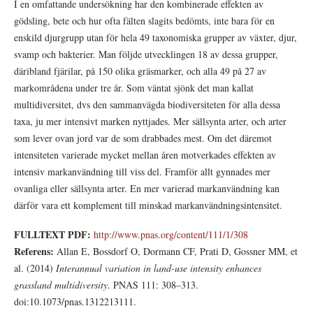
I en omfattande undersökning har den kombinerade effekten av
gödsling, bete och hur ofta fälten slagits bedömts, inte bara för en
enskild djurgrupp utan för hela 49 taxonomiska grupper av växter, djur,
svamp och bakterier. Man följde utvecklingen 18 av dessa grupper,
däribland fjärilar, på 150 olika gräsmarker, och alla 49 på 27 av
markområdena under tre år. Som väntat sjönk det man kallat
multidiversitet, dvs den sammanvägda biodiversiteten för alla dessa
taxa, ju mer intensivt marken nyttjades. Mer sällsynta arter, och arter
som lever ovan jord var de som drabbades mest. Om det däremot
intensiteten varierade mycket mellan åren motverkades effekten av
intensiv markanvändning till viss del. Framför allt gynnades mer
ovanliga eller sällsynta arter. En mer varierad markanvändning kan
därför vara ett komplement till minskad markanvändningsintensitet.
FULLTEXT PDF:
http://www.pnas.org/content/111/1/308
Referens:
Allan E, Bossdorf O, Dormann CF, Prati D, Gossner MM, et
al. (2014)
Interannual variation in land-use intensity enhances
grassland multidiversity
. PNAS 111: 308–313.
doi:10.1073/pnas.1312213111.