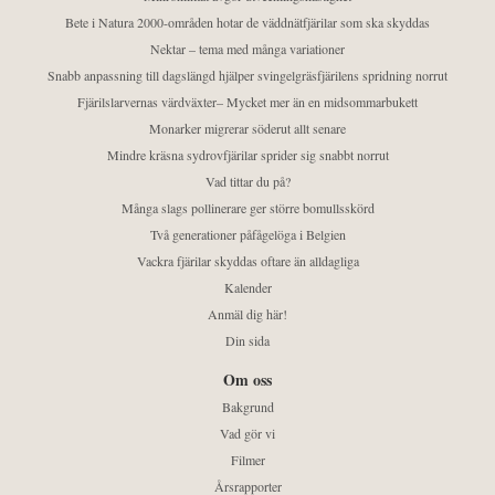
Bete i Natura 2000-områden hotar de väddnätfjärilar som ska skyddas
Nektar – tema med många variationer
Snabb anpassning till dagslängd hjälper svingelgräsfjärilens spridning norrut
Fjärilslarvernas värdväxter– Mycket mer än en midsommarbukett
Monarker migrerar söderut allt senare
Mindre kräsna sydrovfjärilar sprider sig snabbt norrut
Vad tittar du på?
Många slags pollinerare ger större bomullsskörd
Två generationer påfågelöga i Belgien
Vackra fjärilar skyddas oftare än alldagliga
Kalender
Anmäl dig här!
Din sida
Om oss
Bakgrund
Vad gör vi
Filmer
Årsrapporter