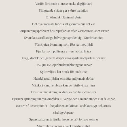
Varför förlorade vi tre svenska dagfjärilar?
Slingrande slåtter ger större variation
En öländsk blåvingehybrid
Det nya normala får oss att glömma hur det var
Fortplantningsproblem hos rapsfjärilar efter värmestress som larver
Svenska svartfläckiga blåvingar sprider sig i Storbritannien
Förskjuten blomning som försvar mot fjäril
Fjärilar som pollinerare – en laddad fråga
Färg, storlek och genetik skiljer skogspärlemorfjärilens former
UV-ljus avslöjar busksnabbvingens larver
Sydrovfjäril har smak för stadslivet
Handel med fjärilar omsätter miljontals dollar
Vätska i vingmembran kan ge fjärilsvingar färg
Drastisk minskning av danska habitatspecialister
Fjärilars spridning till nya områden i Sverige och Finland under 120 år <span
class="sf-description">– betydelsen av klimat, landskapstyp och arters
särdrag</span>
Spanska kamgräsfjärilar hotas av allt torrare somrar
Mikroklimat avgör utvecklingshastighet