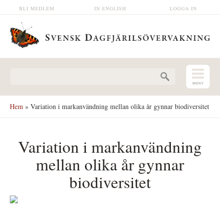
Hoppa till huvudinnehåll
BLI MEDLEM
IN ENGLISH
LOGGA IN
Sökformulär
Hem
» Variation i markanvändning mellan olika år gynnar biodiversitet
Variation i markanvändning
mellan olika år gynnar
biodiversitet