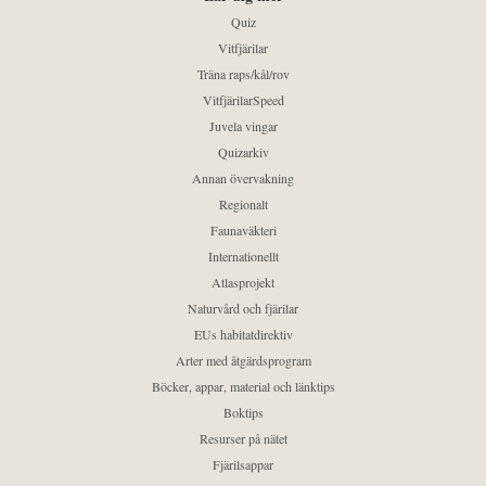
Quiz
Vitfjärilar
Träna raps/kål/rov
VitfjärilarSpeed
Juvela vingar
Quizarkiv
Annan övervakning
Regionalt
Faunaväkteri
Internationellt
Atlasprojekt
Naturvård och fjärilar
EUs habitatdirektiv
Arter med åtgärdsprogram
Böcker, appar, material och länktips
Boktips
Resurser på nätet
Fjärilsappar