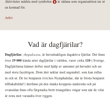
Aktiviteter märkta med symbolen
är sådana som organisatören tar ut
en kostnad för.
Arkiv
Vad är dagfjärilar?
Dagfjärilar
,
rhopalocera
, är huvudsakligen dagaktiva fjärilar. Det finns
19 000
110
över
kända arter dagfjärilar i världen, varav cirka
i Sverige.
Dagfjärilarna känner dofter med hjälp av antenner på huvudet och ser
med stora facettögon. Dom äter nektar med sugsnabel, som kan rullas
in och ut. De tre benparen (två hos Nymphalidae, där är första benparet
tillbakabildat!) återfinns på den slanka kroppens undersida och på
ovansidan finns ofta färgstarka brett triangulära vingar som när de vilar
är resta mot varandra över ryggen.