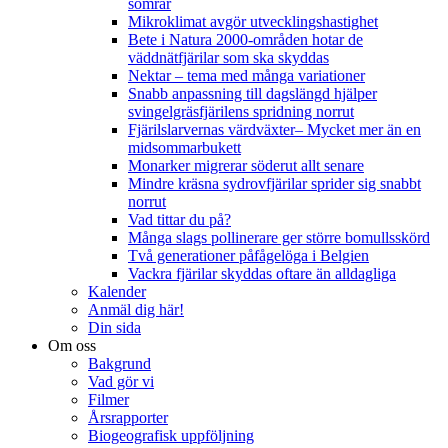
somrar
Mikroklimat avgör utvecklingshastighet
Bete i Natura 2000-områden hotar de
väddnätfjärilar som ska skyddas
Nektar – tema med många variationer
Snabb anpassning till dagslängd hjälper
svingelgräsfjärilens spridning norrut
Fjärilslarvernas värdväxter– Mycket mer än en
midsommarbukett
Monarker migrerar söderut allt senare
Mindre kräsna sydrovfjärilar sprider sig snabbt
norrut
Vad tittar du på?
Många slags pollinerare ger större bomullsskörd
Två generationer påfågelöga i Belgien
Vackra fjärilar skyddas oftare än alldagliga
Kalender
Anmäl dig här!
Din sida
Om oss
Bakgrund
Vad gör vi
Filmer
Årsrapporter
Biogeografisk uppföljning