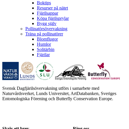
Boktips
Resurser på nätet
Fjärilsappar
Köpa fjärilsprylar
Bygg själv
Pollinatörsövervakning
Träna på pollinatörer
Blomflugor
Humlor
Solitärbin
Fjärilar
Svensk Dagfjärilsövervakning utförs i samarbete med
Naturvårdsverket, Lunds Universitet, ArtDatabanken, Sveriges
Entomologiska Förening och Butterfly Conservation Europe.
Skriv ett brev
Ring oss