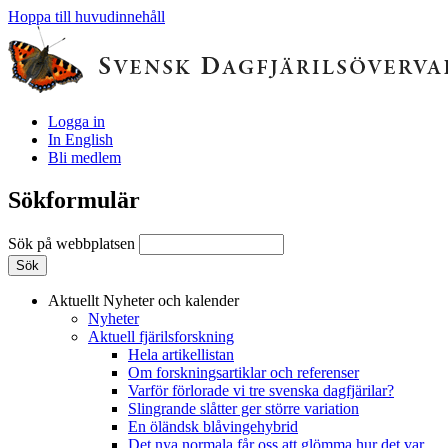
Hoppa till huvudinnehåll
Logga in
In English
Bli medlem
Sökformulär
Sök på webbplatsen
Aktuellt
Nyheter och kalender
Nyheter
Aktuell fjärilsforskning
Hela artikellistan
Om forskningsartiklar och referenser
Varför förlorade vi tre svenska dagfjärilar?
Slingrande slåtter ger större variation
En öländsk blåvingehybrid
Det nya normala får oss att glömma hur det var