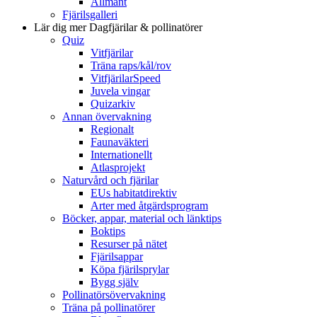
Allmänt
Fjärilsgalleri
Lär dig mer
Dagfjärilar & pollinatörer
Quiz
Vitfjärilar
Träna raps/kål/rov
VitfjärilarSpeed
Juvela vingar
Quizarkiv
Annan övervakning
Regionalt
Faunaväkteri
Internationellt
Atlasprojekt
Naturvård och fjärilar
EUs habitatdirektiv
Arter med åtgärdsprogram
Böcker, appar, material och länktips
Boktips
Resurser på nätet
Fjärilsappar
Köpa fjärilsprylar
Bygg själv
Pollinatörsövervakning
Träna på pollinatörer