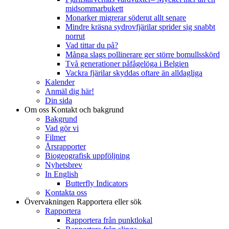
midsommarbukett
Monarker migrerar söderut allt senare
Mindre kräsna sydrovfjärilar sprider sig snabbt
norrut
Vad tittar du på?
Många slags pollinerare ger större bomullsskörd
Två generationer påfågelöga i Belgien
Vackra fjärilar skyddas oftare än alldagliga
Kalender
Anmäl dig här!
Din sida
Om oss
Kontakt och bakgrund
Bakgrund
Vad gör vi
Filmer
Årsrapporter
Biogeografisk uppföljning
Nyhetsbrev
In English
Butterfly Indicators
Kontakta oss
Övervakningen
Rapportera eller sök
Rapportera
Rapportera från punktlokal