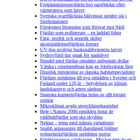
Fortplantningsproblem hos rapsfjärilar efter
värmestress som larver
Svenska svartfläckiga blåvingar sprider sig i
Storbritannien
Förskjuten blomning som försvar mot fjäril
Fjärilar som pollinerare – en laddad fråga
Färg, storlek och genetik skiljer
skogspärlemorfjärilens former
UV-ljus avslöjar busksnabbvingens larver
Sydrovfjäril har smak för stadslivet
Handel med fjärilar omsätter miljontals dollar
Vätska i vingmembran kan ge fjärilsvingar färg
Drastisk minskning av danska habitatspecialister
Fjärilars spridning till nya områden i Sverige och
Finland under 120 år
– betydelsen av klimat,
landskapstyp och arters särdrag
Spanska kamgräsfjärilar hotas av allt torrare
somrar
Mikroklimat avgör utvecklingshastighet
Bete i Natura 2000-områden hotar de
väddnätfjärilar som ska skyddas
Nektar – tema med många variationer
Snabb anpassning till dagslängd hjälper
svingelgräsfjärilens spridning norrut
Fjärilslarvernas värdväxter– Mycket mer än en