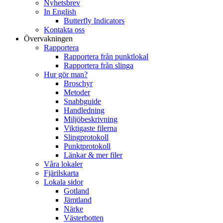
Nyhetsbrev
In English
Butterfly Indicators
Kontakta oss
Övervakningen
Rapportera
Rapportera från punktlokal
Rapportera från slinga
Hur gör man?
Broschyr
Metoder
Snabbguide
Handledning
Miljöbeskrivning
Viktigaste filerna
Slingprotokoll
Punktprotokoll
Länkar & mer filer
Våra lokaler
Fjärilskarta
Lokala sidor
Gotland
Jämtland
Närke
Västerbotten