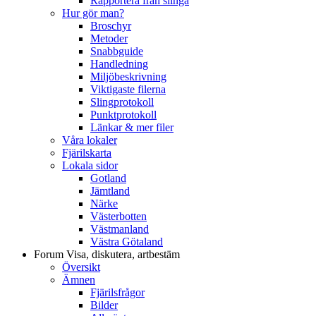
Rapportera från slinga
Hur gör man?
Broschyr
Metoder
Snabbguide
Handledning
Miljöbeskrivning
Viktigaste filerna
Slingprotokoll
Punktprotokoll
Länkar & mer filer
Våra lokaler
Fjärilskarta
Lokala sidor
Gotland
Jämtland
Närke
Västerbotten
Västmanland
Västra Götaland
Forum
Visa, diskutera, artbestäm
Översikt
Ämnen
Fjärilsfrågor
Bilder