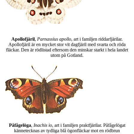
Apollofjäril
,
Parnassius apollo
, art i familjen riddarfjärilar.
Apollofjäril är en mycket stor vit dagfjäril med svarta och röda
fläckar. Den är rödlistad eftersom den minskar starkt i hela landet
utom på Gotland.
Påfågelöga
,
Inachis io
, art i familjen praktfjärilar. Påfågelögat
kännetecknas av tydliga blå ögonfläckar mot en rödbrun