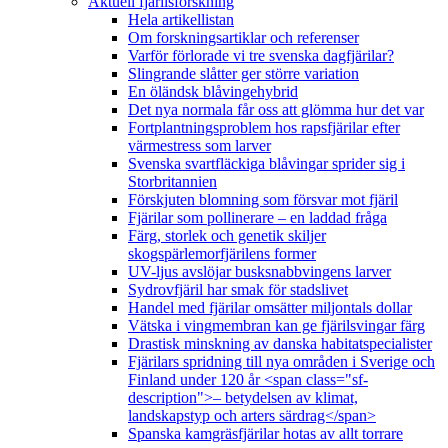
Aktuell fjärilsforskning
Hela artikellistan
Om forskningsartiklar och referenser
Varför förlorade vi tre svenska dagfjärilar?
Slingrande slåtter ger större variation
En öländsk blåvingehybrid
Det nya normala får oss att glömma hur det var
Fortplantningsproblem hos rapsfjärilar efter
värmestress som larver
Svenska svartfläckiga blåvingar sprider sig i
Storbritannien
Förskjuten blomning som försvar mot fjäril
Fjärilar som pollinerare – en laddad fråga
Färg, storlek och genetik skiljer
skogspärlemorfjärilens former
UV-ljus avslöjar busksnabbvingens larver
Sydrovfjäril har smak för stadslivet
Handel med fjärilar omsätter miljontals dollar
Vätska i vingmembran kan ge fjärilsvingar färg
Drastisk minskning av danska habitatspecialister
Fjärilars spridning till nya områden i Sverige och
Finland under 120 år <span class="sf-
description">– betydelsen av klimat,
landskapstyp och arters särdrag</span>
Spanska kamgräsfjärilar hotas av allt torrare