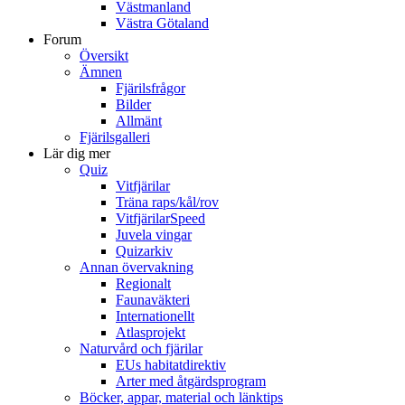
Västmanland
Västra Götaland
Forum
Översikt
Ämnen
Fjärilsfrågor
Bilder
Allmänt
Fjärilsgalleri
Lär dig mer
Quiz
Vitfjärilar
Träna raps/kål/rov
VitfjärilarSpeed
Juvela vingar
Quizarkiv
Annan övervakning
Regionalt
Faunaväkteri
Internationellt
Atlasprojekt
Naturvård och fjärilar
EUs habitatdirektiv
Arter med åtgärdsprogram
Böcker, appar, material och länktips