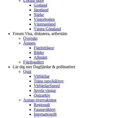
Lokala sidor
Gotland
Jämtland
Närke
Västerbotten
Västmanland
Västra Götaland
Forum
Visa, diskutera, artbestäm
Översikt
Ämnen
Fjärilsfrågor
Bilder
Allmänt
Fjärilsgalleri
Lär dig mer
Dagfjärilar & pollinatörer
Quiz
Vitfjärilar
Träna raps/kål/rov
VitfjärilarSpeed
Juvela vingar
Quizarkiv
Annan övervakning
Regionalt
Faunaväkteri
Internationellt