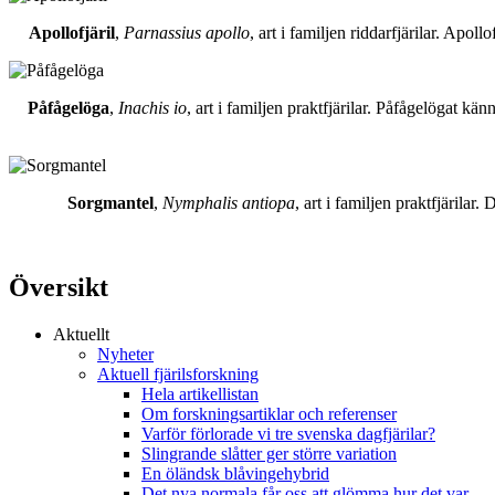
Apollofjäril
,
Parnassius apollo
, art i familjen riddarfjärilar. Apol
Påfågelöga
,
Inachis io
, art i familjen praktfjärilar. Påfågelögat 
Sorgmantel
,
Nymphalis antiopa
, art i familjen praktfjärila
Översikt
Aktuellt
Nyheter
Aktuell fjärilsforskning
Hela artikellistan
Om forskningsartiklar och referenser
Varför förlorade vi tre svenska dagfjärilar?
Slingrande slåtter ger större variation
En öländsk blåvingehybrid
Det nya normala får oss att glömma hur det var