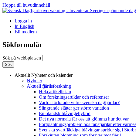
Hoppa till huvudinnehåll
Logga in
In English
Bli medlem
Sökformulär
Sök på webbplatsen
Aktuellt
Nyheter och kalender
Nyheter
Aktuell fjärilsforskning
Hela artikellistan
Om forskningsartiklar och referenser
Varför förlorade vi tre svenska dagfjärilar?
Slingrande slåtter ger större variation
En öländsk blåvingehybrid
Det nya normala får oss att glömma hur det var
Fortplantningsproblem hos rapsfjärilar efter värmes
Svenska svartfläckiga blåvingar sprider sig i Storb
Förskjuten blomning som försvar mot fjäril