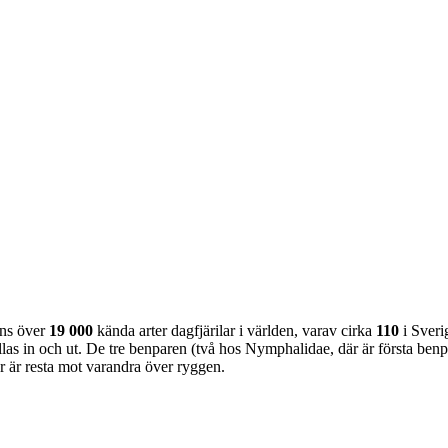
nns över
19 000
kända arter dagfjärilar i världen, varav cirka
110
i Sveri
as in och ut. De tre benparen (två hos Nymphalidae, där är första benpa
ar är resta mot varandra över ryggen.