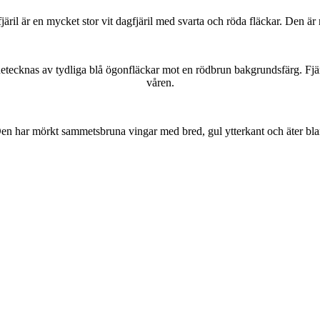
lofjäril är en mycket stor vit dagfjäril med svarta och röda fläckar. Den 
kännetecknas av tydliga blå ögonfläckar mot en rödbrun bakgrundsfärg. Fj
våren.
r. Den har mörkt sammetsbruna vingar med bred, gul ytterkant och äter bla