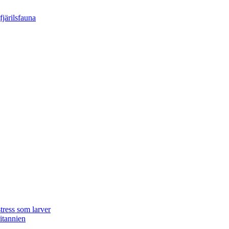
tress som larver
ritannien