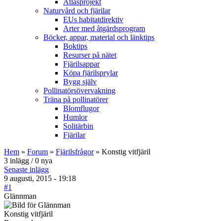
Atlasprojekt
Naturvård och fjärilar
EUs habitatdirektiv
Arter med åtgärdsprogram
Böcker, appar, material och länktips
Boktips
Resurser på nätet
Fjärilsappar
Köpa fjärilsprylar
Bygg själv
Pollinatörsövervakning
Träna på pollinatörer
Blomflugor
Humlor
Solitärbin
Fjärilar
Hem
»
Forum
»
Fjärilsfrågor
» Konstig vitfjäril
3 inlägg / 0 nya
Senaste inlägg
9 augusti, 2015 - 19:18
#1
Glännman
Konstig vitfjäril