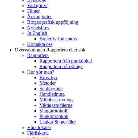
Vad gör vi
Filmer
Årsrapporter
Biogeografisk uppföljning
Nyhetsbrev
In English
Butterfly Indicators
Kontakta oss
Övervakningen
Rapportera eller sök
Rapportera
Rapportera från punktlokal
Rapportera från slinga
Hur gör man?
Broschyr
Metoder
Snabbguide
Handledning
Miljöbeskrivning
Viktigaste filerna
Slingprotokoll
Punktprotokoll
Länkar & mer filer
Våra lokaler
Fjärilskarta