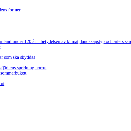
ilens former
 Finland under 120 år
– betydelsen av klimat, landskapstyp och arters sär
r
lar som ska skyddas
fjärilens spridning norrut
idsommarbukett
rut