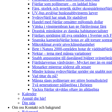
Fjärilar som pollinerare – en laddad fråga
Färg, storlek och genetik skiljer skogspärlemorfjär
UV-ljus avslöjar busksnabbvingens larver
Sydrovfjäril har smak för stadslivet
Handel med fjärilar omsätter miljontals dollar
Vätska i vingmembran kan ge fjärilsvingar färg
Drastisk minskning av danska habitatspecialister
Fjärilars spridning till nya områden i Sverige och
Spanska kamgräsfjärilar hotas av allt torrare somra
Mikroklimat avgör utvecklingshastighet
Bete i Natura 2000-områden hotar de väddnätfjäri
Nektar – tema med många variationer
Snabb anpassning till dagslängd hjälper svingelgräs
Fjärilslarvernas värdväxter– Mycket mer än en m
Monarker migrerar söderut allt senare
Mindre kräsna sydrovfjärilar sprider sig snabbt nor
Vad tittar du på?
Många slags pollinerare ger större bomullsskörd
Två generationer påfågelöga i Belgien
Vackra fjärilar skyddas oftare än alldagliga
Kalender
Anmäl dig här!
Din sida
Om oss
Kontakt och bakgrund
Bakgrund