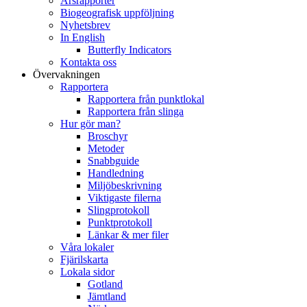
Årsrapporter
Biogeografisk uppföljning
Nyhetsbrev
In English
Butterfly Indicators
Kontakta oss
Övervakningen
Rapportera
Rapportera från punktlokal
Rapportera från slinga
Hur gör man?
Broschyr
Metoder
Snabbguide
Handledning
Miljöbeskrivning
Viktigaste filerna
Slingprotokoll
Punktprotokoll
Länkar & mer filer
Våra lokaler
Fjärilskarta
Lokala sidor
Gotland
Jämtland