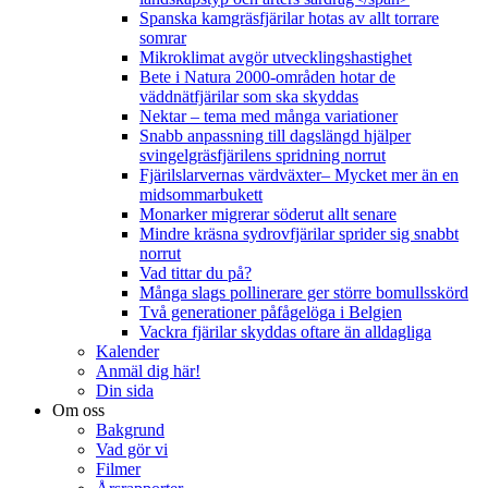
Spanska kamgräsfjärilar hotas av allt torrare
somrar
Mikroklimat avgör utvecklingshastighet
Bete i Natura 2000-områden hotar de
väddnätfjärilar som ska skyddas
Nektar – tema med många variationer
Snabb anpassning till dagslängd hjälper
svingelgräsfjärilens spridning norrut
Fjärilslarvernas värdväxter– Mycket mer än en
midsommarbukett
Monarker migrerar söderut allt senare
Mindre kräsna sydrovfjärilar sprider sig snabbt
norrut
Vad tittar du på?
Många slags pollinerare ger större bomullsskörd
Två generationer påfågelöga i Belgien
Vackra fjärilar skyddas oftare än alldagliga
Kalender
Anmäl dig här!
Din sida
Om oss
Bakgrund
Vad gör vi
Filmer