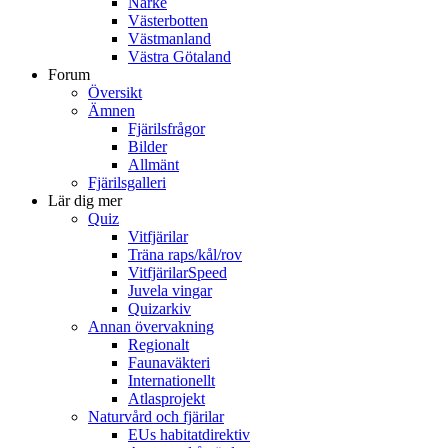
Närke
Västerbotten
Västmanland
Västra Götaland
Forum
Översikt
Ämnen
Fjärilsfrågor
Bilder
Allmänt
Fjärilsgalleri
Lär dig mer
Quiz
Vitfjärilar
Träna raps/kål/rov
VitfjärilarSpeed
Juvela vingar
Quizarkiv
Annan övervakning
Regionalt
Faunaväkteri
Internationellt
Atlasprojekt
Naturvård och fjärilar
EUs habitatdirektiv