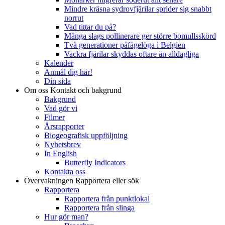
Mindre kräsna sydrovfjärilar sprider sig snabbt
norrut
Vad tittar du på?
Många slags pollinerare ger större bomullsskörd
Två generationer påfågelöga i Belgien
Vackra fjärilar skyddas oftare än alldagliga
Kalender
Anmäl dig här!
Din sida
Om oss
Kontakt och bakgrund
Bakgrund
Vad gör vi
Filmer
Årsrapporter
Biogeografisk uppföljning
Nyhetsbrev
In English
Butterfly Indicators
Kontakta oss
Övervakningen
Rapportera eller sök
Rapportera
Rapportera från punktlokal
Rapportera från slinga
Hur gör man?