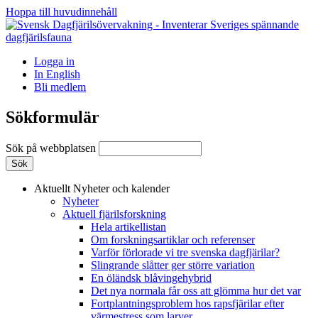
Hoppa till huvudinnehåll
Logga in
In English
Bli medlem
Sökformulär
Sök på webbplatsen
Aktuellt
Nyheter och kalender
Nyheter
Aktuell fjärilsforskning
Hela artikellistan
Om forskningsartiklar och referenser
Varför förlorade vi tre svenska dagfjärilar?
Slingrande slåtter ger större variation
En öländsk blåvingehybrid
Det nya normala får oss att glömma hur det var
Fortplantningsproblem hos rapsfjärilar efter
värmestress som larver