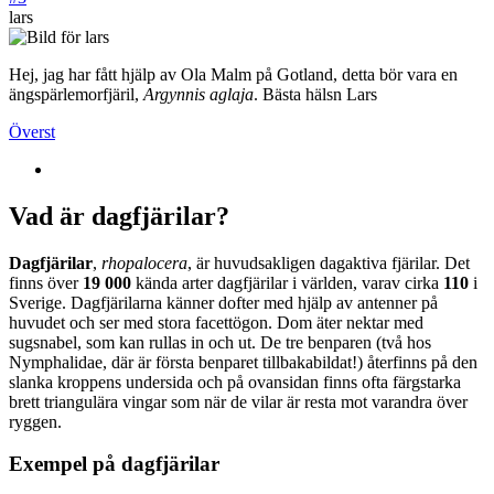
lars
Hej, jag har fått hjälp av Ola Malm på Gotland, detta bör vara en
ängspärlemorfjäril,
Argynnis aglaja
. Bästa hälsn Lars
Överst
Vad är dagfjärilar?
Dagfjärilar
,
rhopalocera
, är huvudsakligen dagaktiva fjärilar. Det
finns över
19 000
kända arter dagfjärilar i världen, varav cirka
110
i
Sverige. Dagfjärilarna känner dofter med hjälp av antenner på
huvudet och ser med stora facettögon. Dom äter nektar med
sugsnabel, som kan rullas in och ut. De tre benparen (två hos
Nymphalidae, där är första benparet tillbakabildat!) återfinns på den
slanka kroppens undersida och på ovansidan finns ofta färgstarka
brett triangulära vingar som när de vilar är resta mot varandra över
ryggen.
Exempel på dagfjärilar