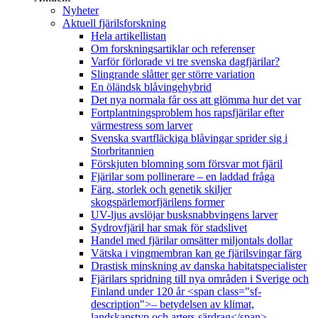
Nyheter
Aktuell fjärilsforskning
Hela artikellistan
Om forskningsartiklar och referenser
Varför förlorade vi tre svenska dagfjärilar?
Slingrande slåtter ger större variation
En öländsk blåvingehybrid
Det nya normala får oss att glömma hur det var
Fortplantningsproblem hos rapsfjärilar efter
värmestress som larver
Svenska svartfläckiga blåvingar sprider sig i
Storbritannien
Förskjuten blomning som försvar mot fjäril
Fjärilar som pollinerare – en laddad fråga
Färg, storlek och genetik skiljer
skogspärlemorfjärilens former
UV-ljus avslöjar busksnabbvingens larver
Sydrovfjäril har smak för stadslivet
Handel med fjärilar omsätter miljontals dollar
Vätska i vingmembran kan ge fjärilsvingar färg
Drastisk minskning av danska habitatspecialister
Fjärilars spridning till nya områden i Sverige och
Finland under 120 år <span class="sf-
description">– betydelsen av klimat,
landskapstyp och arters särdrag</span>