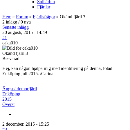
Solitärbin
Fjärilar
Hem
»
Forum
»
Fjärilsfrågor
» Okänd fjäril 3
2 inlägg / 0 nya
Senaste inlägg
20 augusti, 2015 - 14:49
#1
caka010
Okänd fjäril 3
Besvarad
Hej, kan någon hjälpa mig med identifiering på denna, fotad i
Enköping juli 2015. /Carina
Ängspärlemorfjäril
Enköping
2015
Överst
2 december, 2015 - 15:25
#3