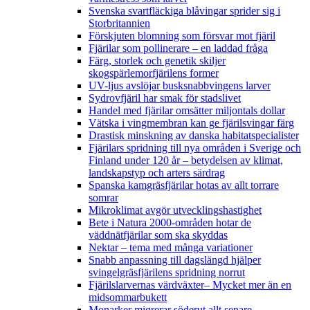
Svenska svartfläckiga blåvingar sprider sig i
Storbritannien
Förskjuten blomning som försvar mot fjäril
Fjärilar som pollinerare – en laddad fråga
Färg, storlek och genetik skiljer
skogspärlemorfjärilens former
UV-ljus avslöjar busksnabbvingens larver
Sydrovfjäril har smak för stadslivet
Handel med fjärilar omsätter miljontals dollar
Vätska i vingmembran kan ge fjärilsvingar färg
Drastisk minskning av danska habitatspecialister
Fjärilars spridning till nya områden i Sverige och
Finland under 120 år
– betydelsen av klimat,
landskapstyp och arters särdrag
Spanska kamgräsfjärilar hotas av allt torrare
somrar
Mikroklimat avgör utvecklingshastighet
Bete i Natura 2000-områden hotar de
väddnätfjärilar som ska skyddas
Nektar – tema med många variationer
Snabb anpassning till dagslängd hjälper
svingelgräsfjärilens spridning norrut
Fjärilslarvernas värdväxter– Mycket mer än en
midsommarbukett
Monarker migrerar söderut allt senare