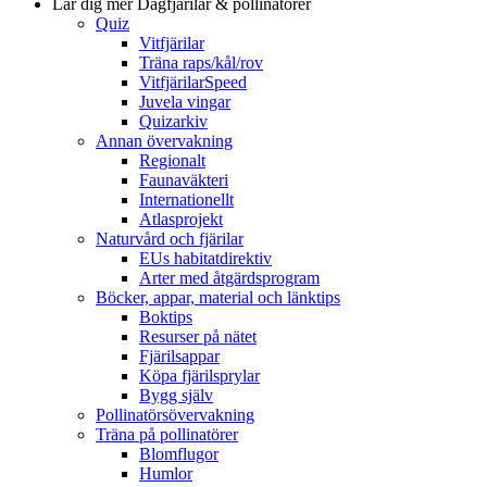
Lär dig mer
Dagfjärilar & pollinatörer
Quiz
Vitfjärilar
Träna raps/kål/rov
VitfjärilarSpeed
Juvela vingar
Quizarkiv
Annan övervakning
Regionalt
Faunaväkteri
Internationellt
Atlasprojekt
Naturvård och fjärilar
EUs habitatdirektiv
Arter med åtgärdsprogram
Böcker, appar, material och länktips
Boktips
Resurser på nätet
Fjärilsappar
Köpa fjärilsprylar
Bygg själv
Pollinatörsövervakning
Träna på pollinatörer
Blomflugor
Humlor