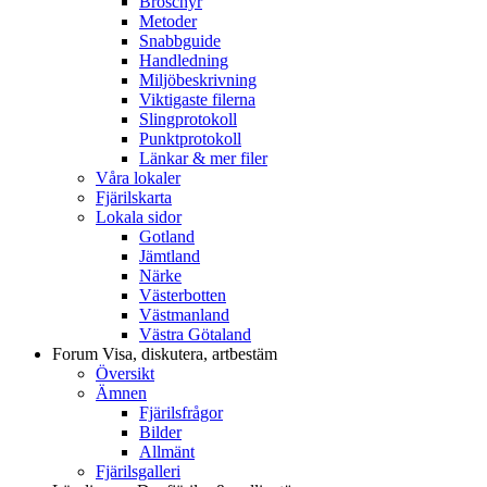
Broschyr
Metoder
Snabbguide
Handledning
Miljöbeskrivning
Viktigaste filerna
Slingprotokoll
Punktprotokoll
Länkar & mer filer
Våra lokaler
Fjärilskarta
Lokala sidor
Gotland
Jämtland
Närke
Västerbotten
Västmanland
Västra Götaland
Forum
Visa, diskutera, artbestäm
Översikt
Ämnen
Fjärilsfrågor
Bilder
Allmänt
Fjärilsgalleri