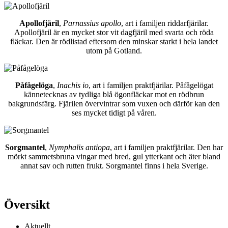
Apollofjäril
,
Parnassius apollo
, art i familjen riddarfjärilar.
Apollofjäril är en mycket stor vit dagfjäril med svarta och röda
fläckar. Den är rödlistad eftersom den minskar starkt i hela landet
utom på Gotland.
Påfågelöga
,
Inachis io
, art i familjen praktfjärilar. Påfågelögat
kännetecknas av tydliga blå ögonfläckar mot en rödbrun
bakgrundsfärg. Fjärilen övervintrar som vuxen och därför kan den
ses mycket tidigt på våren.
Sorgmantel
,
Nymphalis antiopa
, art i familjen praktfjärilar. Den har
mörkt sammetsbruna vingar med bred, gul ytterkant och äter bland
annat sav och rutten frukt. Sorgmantel finns i hela Sverige.
Översikt
Aktuellt