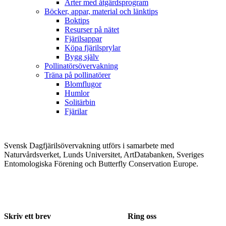
Arter med åtgärdsprogram
Böcker, appar, material och länktips
Boktips
Resurser på nätet
Fjärilsappar
Köpa fjärilsprylar
Bygg själv
Pollinatörsövervakning
Träna på pollinatörer
Blomflugor
Humlor
Solitärbin
Fjärilar
Svensk Dagfjärilsövervakning utförs i samarbete med
Naturvårdsverket, Lunds Universitet, ArtDatabanken, Sveriges
Entomologiska Förening och Butterfly Conservation Europe.
Skriv ett brev
Ring oss