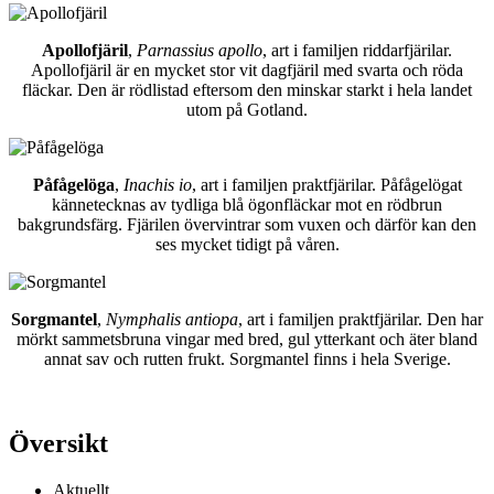
Apollofjäril
,
Parnassius apollo
, art i familjen riddarfjärilar.
Apollofjäril är en mycket stor vit dagfjäril med svarta och röda
fläckar. Den är rödlistad eftersom den minskar starkt i hela landet
utom på Gotland.
Påfågelöga
,
Inachis io
, art i familjen praktfjärilar. Påfågelögat
kännetecknas av tydliga blå ögonfläckar mot en rödbrun
bakgrundsfärg. Fjärilen övervintrar som vuxen och därför kan den
ses mycket tidigt på våren.
Sorgmantel
,
Nymphalis antiopa
, art i familjen praktfjärilar. Den har
mörkt sammetsbruna vingar med bred, gul ytterkant och äter bland
annat sav och rutten frukt. Sorgmantel finns i hela Sverige.
Översikt
Aktuellt