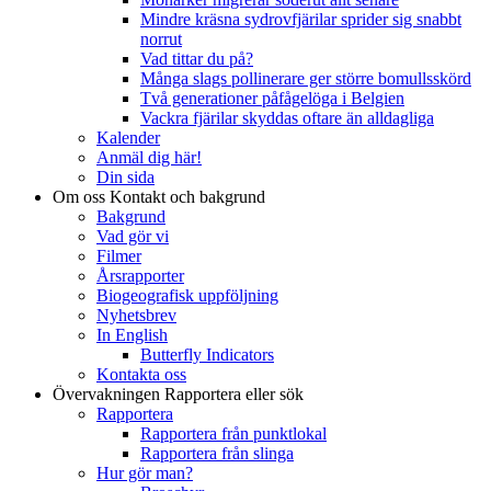
Mindre kräsna sydrovfjärilar sprider sig snabbt
norrut
Vad tittar du på?
Många slags pollinerare ger större bomullsskörd
Två generationer påfågelöga i Belgien
Vackra fjärilar skyddas oftare än alldagliga
Kalender
Anmäl dig här!
Din sida
Om oss
Kontakt och bakgrund
Bakgrund
Vad gör vi
Filmer
Årsrapporter
Biogeografisk uppföljning
Nyhetsbrev
In English
Butterfly Indicators
Kontakta oss
Övervakningen
Rapportera eller sök
Rapportera
Rapportera från punktlokal
Rapportera från slinga
Hur gör man?