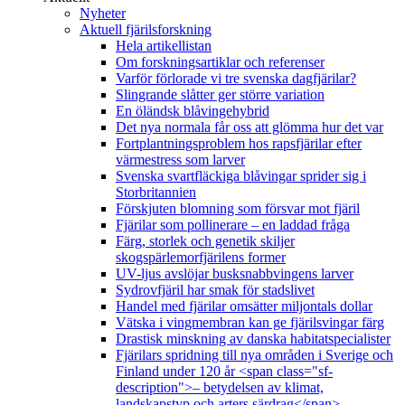
Nyheter
Aktuell fjärilsforskning
Hela artikellistan
Om forskningsartiklar och referenser
Varför förlorade vi tre svenska dagfjärilar?
Slingrande slåtter ger större variation
En öländsk blåvingehybrid
Det nya normala får oss att glömma hur det var
Fortplantningsproblem hos rapsfjärilar efter
värmestress som larver
Svenska svartfläckiga blåvingar sprider sig i
Storbritannien
Förskjuten blomning som försvar mot fjäril
Fjärilar som pollinerare – en laddad fråga
Färg, storlek och genetik skiljer
skogspärlemorfjärilens former
UV-ljus avslöjar busksnabbvingens larver
Sydrovfjäril har smak för stadslivet
Handel med fjärilar omsätter miljontals dollar
Vätska i vingmembran kan ge fjärilsvingar färg
Drastisk minskning av danska habitatspecialister
Fjärilars spridning till nya områden i Sverige och
Finland under 120 år <span class="sf-
description">– betydelsen av klimat,
landskapstyp och arters särdrag</span>