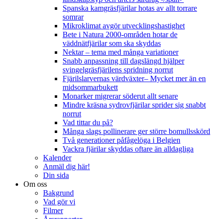
Spanska kamgräsfjärilar hotas av allt torrare
somrar
Mikroklimat avgör utvecklingshastighet
Bete i Natura 2000-områden hotar de
väddnätfjärilar som ska skyddas
Nektar – tema med många variationer
Snabb anpassning till dagslängd hjälper
svingelgräsfjärilens spridning norrut
Fjärilslarvernas värdväxter– Mycket mer än en
midsommarbukett
Monarker migrerar söderut allt senare
Mindre kräsna sydrovfjärilar sprider sig snabbt
norrut
Vad tittar du på?
Många slags pollinerare ger större bomullsskörd
Två generationer påfågelöga i Belgien
Vackra fjärilar skyddas oftare än alldagliga
Kalender
Anmäl dig här!
Din sida
Om oss
Bakgrund
Vad gör vi
Filmer