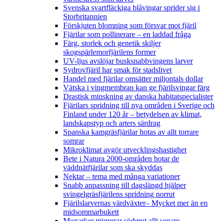
Svenska svartfläckiga blåvingar sprider sig i
Storbritannien
Förskjuten blomning som försvar mot fjäril
Fjärilar som pollinerare – en laddad fråga
Färg, storlek och genetik skiljer
skogspärlemorfjärilens former
UV-ljus avslöjar busksnabbvingens larver
Sydrovfjäril har smak för stadslivet
Handel med fjärilar omsätter miljontals dollar
Vätska i vingmembran kan ge fjärilsvingar färg
Drastisk minskning av danska habitatspecialister
Fjärilars spridning till nya områden i Sverige och
Finland under 120 år
– betydelsen av klimat,
landskapstyp och arters särdrag
Spanska kamgräsfjärilar hotas av allt torrare
somrar
Mikroklimat avgör utvecklingshastighet
Bete i Natura 2000-områden hotar de
väddnätfjärilar som ska skyddas
Nektar – tema med många variationer
Snabb anpassning till dagslängd hjälper
svingelgräsfjärilens spridning norrut
Fjärilslarvernas värdväxter– Mycket mer än en
midsommarbukett
Monarker migrerar söderut allt senare