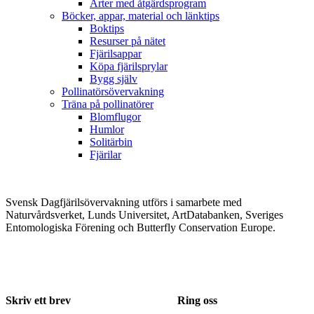
Arter med åtgärdsprogram
Böcker, appar, material och länktips
Boktips
Resurser på nätet
Fjärilsappar
Köpa fjärilsprylar
Bygg själv
Pollinatörsövervakning
Träna på pollinatörer
Blomflugor
Humlor
Solitärbin
Fjärilar
Svensk Dagfjärilsövervakning utförs i samarbete med
Naturvårdsverket, Lunds Universitet, ArtDatabanken, Sveriges
Entomologiska Förening och Butterfly Conservation Europe.
Skriv ett brev
Ring oss