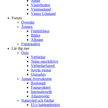
Närke
Västerbotten
Västmanland
Västra Götaland
Forum
Översikt
Ämnen
Fjärilsfrågor
Bilder
Allmänt
Fjärilsgalleri
Lär dig mer
Quiz
Vitfjärilar
Träna raps/kål/rov
VitfjärilarSpeed
Juvela vingar
Quizarkiv
Annan övervakning
Regionalt
Faunaväkteri
Internationellt
Atlasprojekt
Naturvård och fjärilar
EUs habitatdirektiv