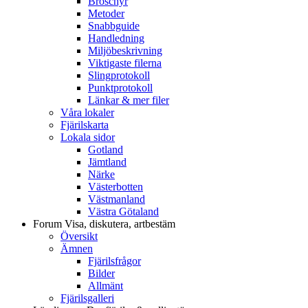
Broschyr
Metoder
Snabbguide
Handledning
Miljöbeskrivning
Viktigaste filerna
Slingprotokoll
Punktprotokoll
Länkar & mer filer
Våra lokaler
Fjärilskarta
Lokala sidor
Gotland
Jämtland
Närke
Västerbotten
Västmanland
Västra Götaland
Forum
Visa, diskutera, artbestäm
Översikt
Ämnen
Fjärilsfrågor
Bilder
Allmänt
Fjärilsgalleri