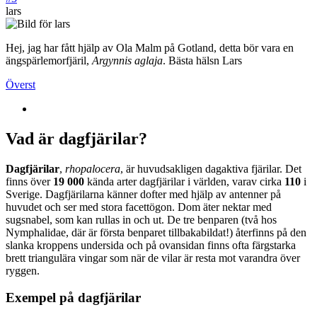
lars
Hej, jag har fått hjälp av Ola Malm på Gotland, detta bör vara en
ängspärlemorfjäril,
Argynnis aglaja
. Bästa hälsn Lars
Överst
Vad är dagfjärilar?
Dagfjärilar
,
rhopalocera
, är huvudsakligen dagaktiva fjärilar. Det
finns över
19 000
kända arter dagfjärilar i världen, varav cirka
110
i
Sverige. Dagfjärilarna känner dofter med hjälp av antenner på
huvudet och ser med stora facettögon. Dom äter nektar med
sugsnabel, som kan rullas in och ut. De tre benparen (två hos
Nymphalidae, där är första benparet tillbakabildat!) återfinns på den
slanka kroppens undersida och på ovansidan finns ofta färgstarka
brett triangulära vingar som när de vilar är resta mot varandra över
ryggen.
Exempel på dagfjärilar