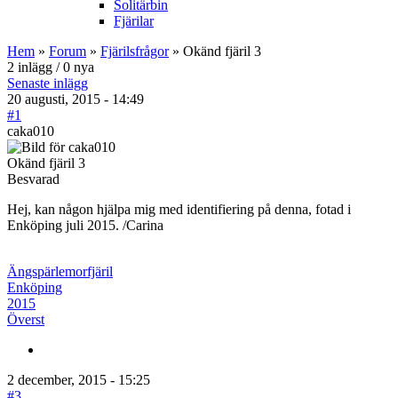
Solitärbin
Fjärilar
Hem
»
Forum
»
Fjärilsfrågor
» Okänd fjäril 3
2 inlägg / 0 nya
Senaste inlägg
20 augusti, 2015 - 14:49
#1
caka010
Okänd fjäril 3
Besvarad
Hej, kan någon hjälpa mig med identifiering på denna, fotad i
Enköping juli 2015. /Carina
Ängspärlemorfjäril
Enköping
2015
Överst
2 december, 2015 - 15:25
#3