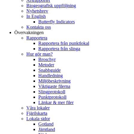
Årsrapporter
Biogeografisk uppföljning
Nyhetsbrev
In English
Butterfly Indicators
Kontakta oss
Övervakningen
Rapportera
Rapportera från punktlokal
Rapportera från slinga
Hur gör man?
Broschyr
Metoder
Snabbguide
Handledning
Miljöbeskrivning
Viktigaste filerna
Slingprotokoll
Punktprotokoll
Länkar & mer filer
Våra lokaler
Fjärilskarta
Lokala sidor
Gotland
Jämtland