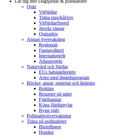
Lär dig mer
Dagfjärilar & pollinatörer
Quiz
Vitfjärilar
Träna raps/kål/rov
VitfjärilarSpeed
Juvela vingar
Quizarkiv
Annan övervakning
Regionalt
Faunaväkteri
Internationellt
Atlasprojekt
Naturvård och fjärilar
EUs habitatdirektiv
Arter med åtgärdsprogram
Böcker, appar, material och länktips
Boktips
Resurser på nätet
Fjärilsappar
Köpa fjärilsprylar
Bygg själv
Pollinatörsövervakning
Träna på pollinatörer
Blomflugor
Humlor