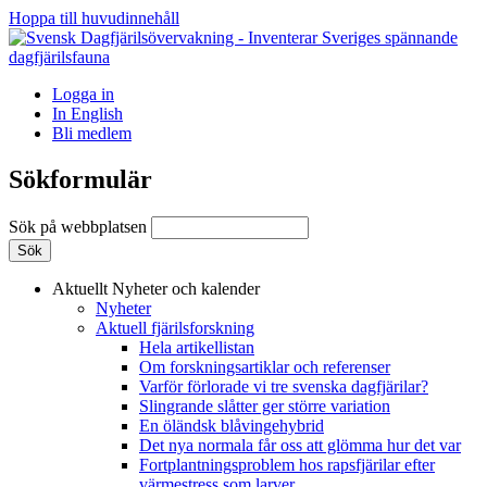
Hoppa till huvudinnehåll
Logga in
In English
Bli medlem
Sökformulär
Sök på webbplatsen
Aktuellt
Nyheter och kalender
Nyheter
Aktuell fjärilsforskning
Hela artikellistan
Om forskningsartiklar och referenser
Varför förlorade vi tre svenska dagfjärilar?
Slingrande slåtter ger större variation
En öländsk blåvingehybrid
Det nya normala får oss att glömma hur det var
Fortplantningsproblem hos rapsfjärilar efter
värmestress som larver