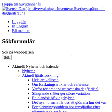
Hoppa till huvudinnehåll
Logga in
In English
Bli medlem
Sökformulär
Sök på webbplatsen
Aktuellt
Nyheter och kalender
Nyheter
Aktuell fjärilsforskning
Hela artikellistan
Om forskningsartiklar och referenser
Varför förlorade vi tre svenska dagfjärilar?
Slingrande slåtter ger större variation
En öländsk blåvingehybrid
Det nya normala får oss att glömma hur det var
Fortplantningsproblem hos rapsfjärilar efter
värmestress som larver