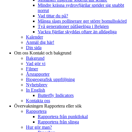
Mindre kräsna sydrovfjärilar sprider sig snabbt
norrut
Vad tittar du på?
Många slags pollinerare ger större bomullsskörd
Två generationer påfågelöga i Belgien
Vackra fjärilar skyddas oftare än alldagliga
Kalender
Anmäl dig här!
Din sida
Om oss
Kontakt och bakgrund
Bakgrund
Vad gör vi
Filmer
Årsrapporter
Biogeografisk uppföljning
Nyhetsbrev
In English
Butterfly Indicators
Kontakta oss
Övervakningen
Rapportera eller sök
Rapportera
Rapportera från punktlokal
Rapportera från slinga
Hur gör man?