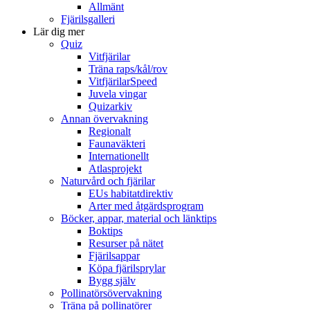
Allmänt
Fjärilsgalleri
Lär dig mer
Quiz
Vitfjärilar
Träna raps/kål/rov
VitfjärilarSpeed
Juvela vingar
Quizarkiv
Annan övervakning
Regionalt
Faunaväkteri
Internationellt
Atlasprojekt
Naturvård och fjärilar
EUs habitatdirektiv
Arter med åtgärdsprogram
Böcker, appar, material och länktips
Boktips
Resurser på nätet
Fjärilsappar
Köpa fjärilsprylar
Bygg själv
Pollinatörsövervakning
Träna på pollinatörer