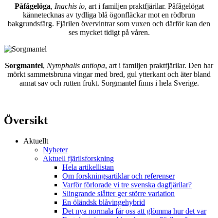
Påfågelöga
,
Inachis io
, art i familjen praktfjärilar. Påfågelögat
kännetecknas av tydliga blå ögonfläckar mot en rödbrun
bakgrundsfärg. Fjärilen övervintrar som vuxen och därför kan den
ses mycket tidigt på våren.
Sorgmantel
,
Nymphalis antiopa
, art i familjen praktfjärilar. Den har
mörkt sammetsbruna vingar med bred, gul ytterkant och äter bland
annat sav och rutten frukt. Sorgmantel finns i hela Sverige.
Översikt
Aktuellt
Nyheter
Aktuell fjärilsforskning
Hela artikellistan
Om forskningsartiklar och referenser
Varför förlorade vi tre svenska dagfjärilar?
Slingrande slåtter ger större variation
En öländsk blåvingehybrid
Det nya normala får oss att glömma hur det var