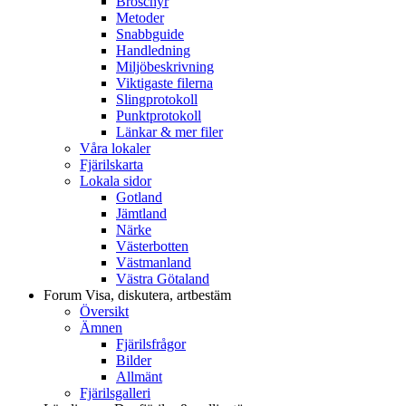
Broschyr
Metoder
Snabbguide
Handledning
Miljöbeskrivning
Viktigaste filerna
Slingprotokoll
Punktprotokoll
Länkar & mer filer
Våra lokaler
Fjärilskarta
Lokala sidor
Gotland
Jämtland
Närke
Västerbotten
Västmanland
Västra Götaland
Forum
Visa, diskutera, artbestäm
Översikt
Ämnen
Fjärilsfrågor
Bilder
Allmänt
Fjärilsgalleri