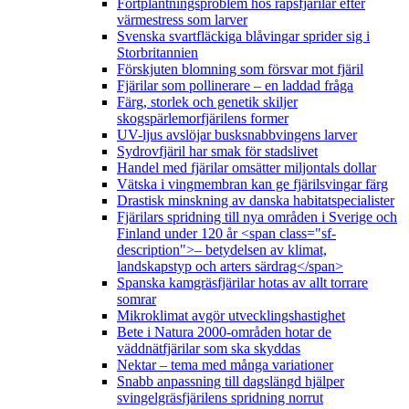
Fortplantningsproblem hos rapsfjärilar efter
värmestress som larver
Svenska svartfläckiga blåvingar sprider sig i
Storbritannien
Förskjuten blomning som försvar mot fjäril
Fjärilar som pollinerare – en laddad fråga
Färg, storlek och genetik skiljer
skogspärlemorfjärilens former
UV-ljus avslöjar busksnabbvingens larver
Sydrovfjäril har smak för stadslivet
Handel med fjärilar omsätter miljontals dollar
Vätska i vingmembran kan ge fjärilsvingar färg
Drastisk minskning av danska habitatspecialister
Fjärilars spridning till nya områden i Sverige och
Finland under 120 år <span class="sf-
description">– betydelsen av klimat,
landskapstyp och arters särdrag</span>
Spanska kamgräsfjärilar hotas av allt torrare
somrar
Mikroklimat avgör utvecklingshastighet
Bete i Natura 2000-områden hotar de
väddnätfjärilar som ska skyddas
Nektar – tema med många variationer
Snabb anpassning till dagslängd hjälper
svingelgräsfjärilens spridning norrut