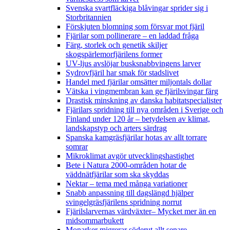
Svenska svartfläckiga blåvingar sprider sig i
Storbritannien
Förskjuten blomning som försvar mot fjäril
Fjärilar som pollinerare – en laddad fråga
Färg, storlek och genetik skiljer
skogspärlemorfjärilens former
UV-ljus avslöjar busksnabbvingens larver
Sydrovfjäril har smak för stadslivet
Handel med fjärilar omsätter miljontals dollar
Vätska i vingmembran kan ge fjärilsvingar färg
Drastisk minskning av danska habitatspecialister
Fjärilars spridning till nya områden i Sverige och
Finland under 120 år
– betydelsen av klimat,
landskapstyp och arters särdrag
Spanska kamgräsfjärilar hotas av allt torrare
somrar
Mikroklimat avgör utvecklingshastighet
Bete i Natura 2000-områden hotar de
väddnätfjärilar som ska skyddas
Nektar – tema med många variationer
Snabb anpassning till dagslängd hjälper
svingelgräsfjärilens spridning norrut
Fjärilslarvernas värdväxter– Mycket mer än en
midsommarbukett
Monarker migrerar söderut allt senare