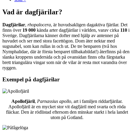
Vad är dagfjärilar?
Dagfjärilar
,
rhopalocera
, är huvudsakligen dagaktiva fjärilar. Det
finns över
19 000
kända arter dagfjärilar i världen, varav cirka
110
i
Sverige. Dagfjärilarna känner dofter med hjälp av antenner på
huvudet och ser med stora facettögon. Dom äter nektar med
sugsnabel, som kan rullas in och ut. De tre benparen (två hos
Nymphalidae, där är första benparet tillbakabildat!) återfinns på den
slanka kroppens undersida och på ovansidan finns ofta färgstarka
brett triangulära vingar som när de vilar är resta mot varandra över
ryggen.
Exempel på dagfjärilar
Apollofjäril
,
Parnassius apollo
, art i familjen riddarfjärilar.
Apollofjäril är en mycket stor vit dagfjäril med svarta och röda
fläckar. Den är rödlistad eftersom den minskar starkt i hela landet
utom på Gotland.