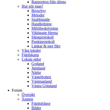
Rapportera från slinga
Hur gör man?
Broschyr
Metoder
Snabbguide
Handledning
Miljöbeskrivning
Viktigaste filerna
Slingprotokoll
Punktprotokoll
Länkar & mer filer
Våra lokaler
Fjärilskarta
Lokala sidor
Gotland
Jämtland
Närke
Västerbotten
Västmanland
Västra Götaland
Forum
Översikt
Ämnen
Fjärilsfrågor
Bilder