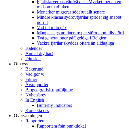
Fjärilslarvernas värdväxter– Mycket mer än en
midsommarbukett
Monarker migrerar söderut allt senare
Mindre kräsna sydrovfjärilar sprider sig snabbt
norrut
Vad tittar du på?
Många slags pollinerare ger större bomullsskörd
Två generationer påfågelöga i Belgien
Vackra fjärilar skyddas oftare än alldagliga
Kalender
Anmäl dig här!
Din sida
Om oss
Bakgrund
Vad gör vi
Filmer
Årsrapporter
Biogeografisk uppföljning
Nyhetsbrev
In English
Butterfly Indicators
Kontakta oss
Övervakningen
Rapportera
Rapportera från punktlokal