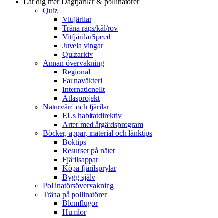
Lär dig mer
Dagfjärilar & pollinatörer
Quiz
Vitfjärilar
Träna raps/kål/rov
VitfjärilarSpeed
Juvela vingar
Quizarkiv
Annan övervakning
Regionalt
Faunaväkteri
Internationellt
Atlasprojekt
Naturvård och fjärilar
EUs habitatdirektiv
Arter med åtgärdsprogram
Böcker, appar, material och länktips
Boktips
Resurser på nätet
Fjärilsappar
Köpa fjärilsprylar
Bygg själv
Pollinatörsövervakning
Träna på pollinatörer
Blomflugor
Humlor