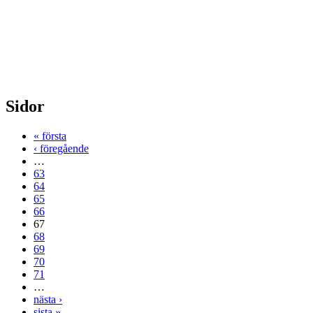
Sidor
« första
‹ föregående
…
63
64
65
66
67
68
69
70
71
…
nästa ›
sista »