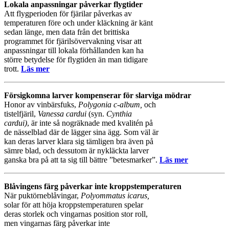
Lokala anpassningar påverkar flygtider
Att flygperioden för fjärilar påverkas av
temperaturen före och under kläckning är känt
sedan länge, men data från det brittiska
programmet för fjärilsövervakning visar att
anpassningar till lokala förhållanden kan ha
större betydelse för flygtiden än man tidigare
trott.
Läs mer
Försigkomna larver kompenserar för slarviga mödrar
Honor av vinbärsfuks,
Polygonia c-album,
och
tistelfjäril,
Vanessa cardui
(syn.
Cynthia
cardui)
, är inte så nogräknade med kvalitén på
de nässelblad där de lägger sina ägg. Som väl är
kan deras larver klara sig tämligen bra även på
sämre blad, och dessutom är nykläckta larver
ganska bra på att ta sig till bättre ”betesmarker”.
Läs mer
Blåvingens färg påverkar inte kroppstemperaturen
När puktörneblåvingar,
Polyommatus icarus,
solar för att höja kroppstemperaturen spelar
deras storlek och vingarnas position stor roll,
men vingarnas färg påverkar inte