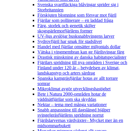
Svenska svartfläckiga blåvingar sprider sig i
Storbritannien
Förskjuten blomning som försvar mot fjäril
Fjärilar som pollinerare – en laddad fråga
Färg, storlek och genetik skiljer
skogspärlemorfjärilens former
UV-ljus avslöjar busksnabbvingens larver
Sydrovfjäril har smak för stadslivet
Handel med fjärilar omsätter miljontals dollar
Vätska i vingmembran kan ge fjärilsvingar färg
Drastisk minskning av danska habitatspecialister
Fjärilars spridning till nya områden i Sverige och
Finland under 120 år
– betydelsen av klimat,
landskapstyp och arters särdrag
Spanska kamgräsfjärilar hotas av allt torrare
somrar
Mikroklimat avgör utvecklingshastighet
Bete i Natura 2000-områden hotar de
väddnätfjärilar som ska skyddas
Nektar – tema med många variationer
Snabb anpassning till dagslängd hjälper
svingelgräsfjärilens spridning norrut
Fjärilslarvernas värdväxter– Mycket mer än en
midsommarbukett
Monarker migrerar söderut allt senare