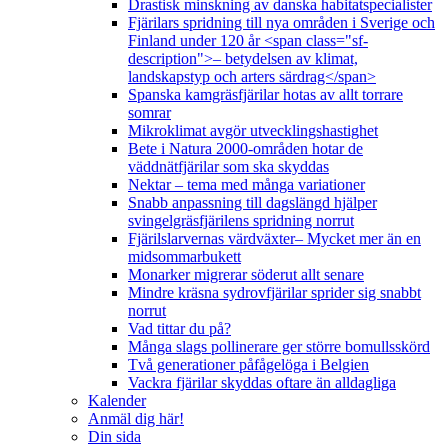
Drastisk minskning av danska habitatspecialister
Fjärilars spridning till nya områden i Sverige och
Finland under 120 år <span class="sf-
description">– betydelsen av klimat,
landskapstyp och arters särdrag</span>
Spanska kamgräsfjärilar hotas av allt torrare
somrar
Mikroklimat avgör utvecklingshastighet
Bete i Natura 2000-områden hotar de
väddnätfjärilar som ska skyddas
Nektar – tema med många variationer
Snabb anpassning till dagslängd hjälper
svingelgräsfjärilens spridning norrut
Fjärilslarvernas värdväxter– Mycket mer än en
midsommarbukett
Monarker migrerar söderut allt senare
Mindre kräsna sydrovfjärilar sprider sig snabbt
norrut
Vad tittar du på?
Många slags pollinerare ger större bomullsskörd
Två generationer påfågelöga i Belgien
Vackra fjärilar skyddas oftare än alldagliga
Kalender
Anmäl dig här!
Din sida