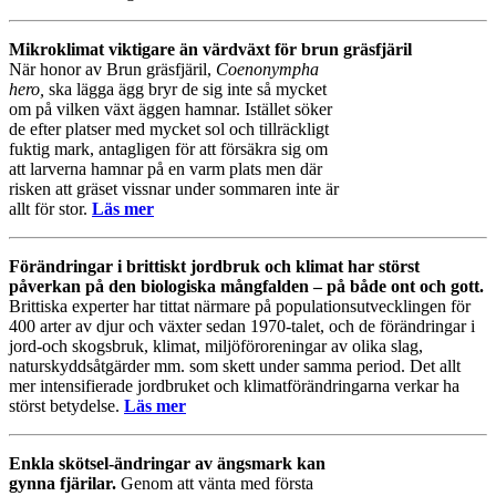
Mikroklimat viktigare än värdväxt för brun gräsfjäril
När honor av Brun gräsfjäril,
Coenonympha
hero,
ska lägga ägg bryr de sig inte så mycket
om på vilken växt äggen hamnar. Istället söker
de efter platser med mycket sol och tillräckligt
fuktig mark, antagligen för att försäkra sig om
att larverna hamnar på en varm plats men där
risken att gräset vissnar under sommaren inte är
allt för stor.
Läs mer
Förändringar i brittiskt jordbruk och klimat har störst
påverkan på den biologiska mångfalden – på både ont och gott.
Brittiska experter har tittat närmare på populationsutvecklingen för
400 arter av djur och växter sedan 1970-talet, och de förändringar i
jord-och skogsbruk, klimat, miljöföroreningar av olika slag,
naturskyddsåtgärder mm. som skett under samma period. Det allt
mer intensifierade jordbruket och klimatförändringarna verkar ha
störst betydelse.
Läs mer
Enkla skötsel-ändringar av ängsmark kan
gynna fjärilar.
Genom att vänta med första