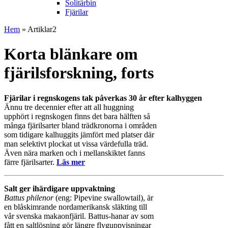
Solitärbin
Fjärilar
Hem
» Artiklar2
Korta blänkare om
fjärilsforskning, forts
Fjärilar i regnskogens tak påverkas 30 år efter kalhyggen
Ännu tre decennier efter att all huggning
upphört i regnskogen finns det bara hälften så
många fjärilsarter bland trädkronorna i områden
som tidigare kalhuggits jämfört med platser där
man selektivt plockat ut vissa värdefulla träd.
Även nära marken och i mellanskiktet fanns
färre fjärilsarter.
Läs mer
Salt ger ihärdigare uppvaktning
Battus philenor
(eng: Pipevine swallowtail), är
en blåskimrande nordamerikansk släkting till
vår svenska makaonfjäril. Battus-hanar av som
fått en saltlösning gör längre flyguppvisningar