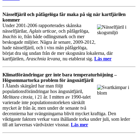
Nässelfjäril och påfågelöga får maka på sig när kartfjärilen
kommer
Under 2001-2006 rapporterades skånska
nässelfjärilar,
Aglais urticae,
och påfågelöga,
Inachis io,
från både odlingsmark och mer
beskogade miljöer. Några år senare, 2009-2012,
hade nässelfjäril, och i viss mån påfågelöga,
börjat dra sig undan från de mer skogsnära lokalerna, där
kartfjärilen,
Araschnia levana,
nu etablerat sig.
Läs mer
Klimatförändringar ger inte bara temperaturhöjning –
Högsommartorka problem för ängsnätfjäril
I Ålands skärgård har man följt
populationsförändringar hos ängsnätfjäril,
Melitaea cinxia,
i 21 år. I mitten av 1990-talet
varierade inte populationsstorleken särskilt
mycket år från år, men under de senaste två
decennierna har svängningarna blivit mycket kraftiga. Den
viktigaste faktorn verkar vara ihållande torka under juli, som leder
till att larvernas värdväxter vissnar.
Läs mer