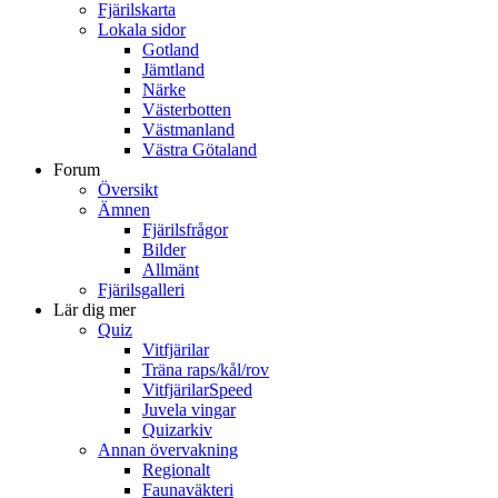
Fjärilskarta
Lokala sidor
Gotland
Jämtland
Närke
Västerbotten
Västmanland
Västra Götaland
Forum
Översikt
Ämnen
Fjärilsfrågor
Bilder
Allmänt
Fjärilsgalleri
Lär dig mer
Quiz
Vitfjärilar
Träna raps/kål/rov
VitfjärilarSpeed
Juvela vingar
Quizarkiv
Annan övervakning
Regionalt
Faunaväkteri