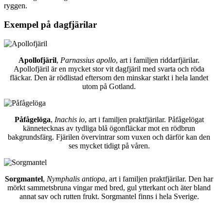
ryggen.
Exempel på dagfjärilar
Apollofjäril
,
Parnassius apollo
, art i familjen riddarfjärilar.
Apollofjäril är en mycket stor vit dagfjäril med svarta och röda
fläckar. Den är rödlistad eftersom den minskar starkt i hela landet
utom på Gotland.
Påfågelöga
,
Inachis io
, art i familjen praktfjärilar. Påfågelögat
kännetecknas av tydliga blå ögonfläckar mot en rödbrun
bakgrundsfärg. Fjärilen övervintrar som vuxen och därför kan den
ses mycket tidigt på våren.
Sorgmantel
,
Nymphalis antiopa
, art i familjen praktfjärilar. Den har
mörkt sammetsbruna vingar med bred, gul ytterkant och äter bland
annat sav och rutten frukt. Sorgmantel finns i hela Sverige.