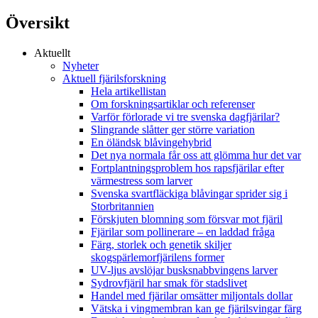
Översikt
Aktuellt
Nyheter
Aktuell fjärilsforskning
Hela artikellistan
Om forskningsartiklar och referenser
Varför förlorade vi tre svenska dagfjärilar?
Slingrande slåtter ger större variation
En öländsk blåvingehybrid
Det nya normala får oss att glömma hur det var
Fortplantningsproblem hos rapsfjärilar efter
värmestress som larver
Svenska svartfläckiga blåvingar sprider sig i
Storbritannien
Förskjuten blomning som försvar mot fjäril
Fjärilar som pollinerare – en laddad fråga
Färg, storlek och genetik skiljer
skogspärlemorfjärilens former
UV-ljus avslöjar busksnabbvingens larver
Sydrovfjäril har smak för stadslivet
Handel med fjärilar omsätter miljontals dollar
Vätska i vingmembran kan ge fjärilsvingar färg