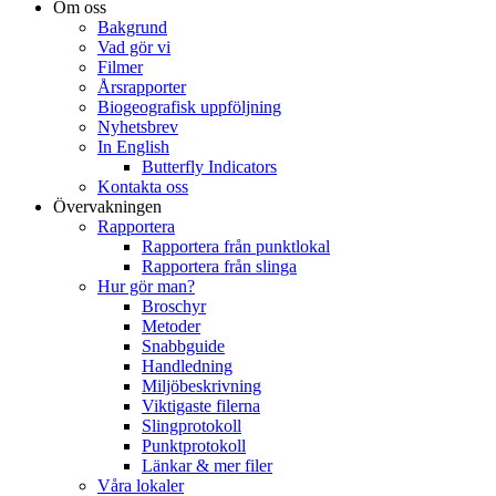
Om oss
Bakgrund
Vad gör vi
Filmer
Årsrapporter
Biogeografisk uppföljning
Nyhetsbrev
In English
Butterfly Indicators
Kontakta oss
Övervakningen
Rapportera
Rapportera från punktlokal
Rapportera från slinga
Hur gör man?
Broschyr
Metoder
Snabbguide
Handledning
Miljöbeskrivning
Viktigaste filerna
Slingprotokoll
Punktprotokoll
Länkar & mer filer
Våra lokaler