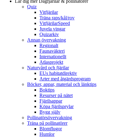
Lär dig mer
Dagfjärilar & pollinatörer
Quiz
Vitfjärilar
Träna raps/kål/rov
VitfjärilarSpeed
Juvela vingar
Quizarkiv
Annan övervakning
Regionalt
Faunaväkteri
Internationellt
Atlasprojekt
Naturvård och fjärilar
EUs habitatdirektiv
Arter med åtgärdsprogram
Böcker, appar, material och länktips
Boktips
Resurser på nätet
Fjärilsappar
Köpa fjärilsprylar
Bygg själv
Pollinatörsövervakning
Träna på pollinatörer
Blomflugor
Humlor