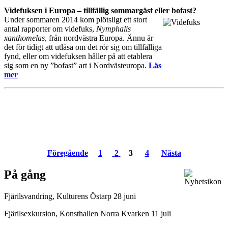
Videfuksen i Europa – tillfällig sommargäst eller bofast?
Under sommaren 2014 kom plötsligt ett stort
antal rapporter om videfuks,
Nymphalis
xanthomelas,
från nordvästra Europa. Ännu är
det för tidigt att utläsa om det rör sig om tillfälliga
fynd, eller om videfuksen håller på att etablera
sig som en ny ”bofast” art i Nordvästeuropa.
Läs
mer
Föregående
1
2
3
4
Nästa
På gång
Fjärilsvandring, Kulturens Östarp 28 juni
Fjärilsexkursion, Konsthallen Norra Kvarken 11 juli