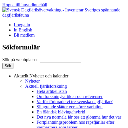
Hoppa till huvudinnehåll
Logga in
In English
Bli medlem
Sökformulär
Sök på webbplatsen
Aktuellt
Nyheter och kalender
Nyheter
Aktuell fjärilsforskning
Hela artikellistan
Om forskningsartiklar och referenser
Varför förlorade vi tre svenska dagfjärilar?
Slingrande slåtter ger större variation
En öländsk blåvingehybrid
Det nya normala får oss att glömma hur det var
Fortplantningsproblem hos rapsfjärilar efter
värmestress som larver