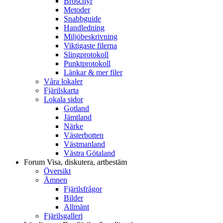
Broschyr
Metoder
Snabbguide
Handledning
Miljöbeskrivning
Viktigaste filerna
Slingprotokoll
Punktprotokoll
Länkar & mer filer
Våra lokaler
Fjärilskarta
Lokala sidor
Gotland
Jämtland
Närke
Västerbotten
Västmanland
Västra Götaland
Forum
Visa, diskutera, artbestäm
Översikt
Ämnen
Fjärilsfrågor
Bilder
Allmänt
Fjärilsgalleri