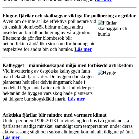
Flugor, fjärilar och skalbaggar viktiga för pollinering av grödor
Även om de inte är like effektiva pollinerare vid
ett enskilt blombesök bidrar många andra
insekter än bin till pollinering av våra grödor.
Eftersom de gör fler blombesök blir
nettoeffekten ändå lika stor som för honungsbin
respektive för andra bin och humlor.
Läs mer
Kalhygget – människoskapad miljö med förbisedd artrikedom
Vid inventering av östgötska kalhyggen fann
man hela 46 fjärilsarter. De hyggen där skogen
planterats helt eller delvis ängsmark hade i
medeltal högre antal arter och fler individer per
hektar än de hyggen vars skog hade planterats
på tidigare barrskogsklädd mark.
Läs mer
Arktiska fjärilar blir mindre med varmare klimat
Under perioden 1996-2013 har vinglängden hos två grönländska
fjärilsarter stadigt minskat, samtidigt som temperaturen under deras
aktiva säsong stigit och snösmältningen kommit allt tidigare på året.
Läs mer