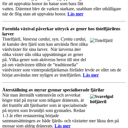
för att uppvakta honor än hanar som bara fått
vatten. Däremot blev de varken starkare, snabbare eller uthålligare
när de flög utan att uppvakta honor.
Läs mer
Forntida växtval påverkar uttryck av gener hos tistelfjärilens
larver
Tistelfjäril,
Vanessa cardui,
syn.
Cyntia cardui,
är kanske den fjäril som kan använda flest olika
värdväxter för sina larver. När larverna äter
olika växter slås olika uppsättningar av gener
på. Vilka gener som aktiveras beror till stor del
på om värdväxten tillhör de ”traditionella”
värdväxter som vinterpraktfjärilarnas förfäder levde av eller om de
börjat användas mer nyligen av tistelfjärilen.
Läs mer
Återställning av myrar gynnar specialiserade fjärilar
När man återställt vattennivån och avverkat
högre träd på myrar som tidigare dränerats, är
det framför allt fjärilsarter som är specialiserade
på myren som livsmiljö som gynnades. Redan
1-3 år efter restaurering började
sammansättningen av både fjärils- och växtarter mer likna den på
mossar som aldrig dränerats.
Läs mer