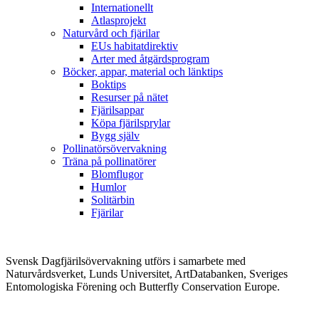
Internationellt
Atlasprojekt
Naturvård och fjärilar
EUs habitatdirektiv
Arter med åtgärdsprogram
Böcker, appar, material och länktips
Boktips
Resurser på nätet
Fjärilsappar
Köpa fjärilsprylar
Bygg själv
Pollinatörsövervakning
Träna på pollinatörer
Blomflugor
Humlor
Solitärbin
Fjärilar
Svensk Dagfjärilsövervakning utförs i samarbete med
Naturvårdsverket, Lunds Universitet, ArtDatabanken, Sveriges
Entomologiska Förening och Butterfly Conservation Europe.