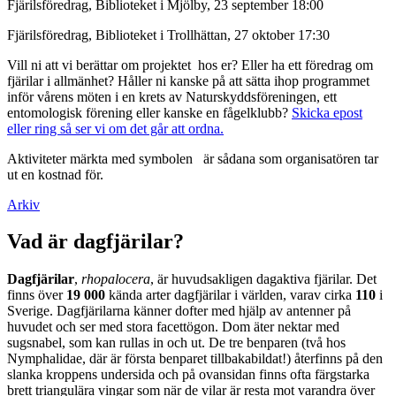
Fjärilsföredrag, Biblioteket i Mjölby, 23 september 18:00
Fjärilsföredrag, Biblioteket i Trollhättan, 27 oktober 17:30
Vill ni att vi berättar om projektet hos er? Eller ha ett föredrag om
fjärilar i allmänhet? Håller ni kanske på att sätta ihop programmet
inför vårens möten i en krets av Naturskyddsföreningen, ett
entomologisk förening eller kanske en fågelklubb?
Skicka epost
eller ring så ser vi om det går att ordna.
Aktiviteter märkta med symbolen
är sådana som organisatören tar
ut en kostnad för.
Arkiv
Vad är dagfjärilar?
Dagfjärilar
,
rhopalocera
, är huvudsakligen dagaktiva fjärilar. Det
finns över
19 000
kända arter dagfjärilar i världen, varav cirka
110
i
Sverige. Dagfjärilarna känner dofter med hjälp av antenner på
huvudet och ser med stora facettögon. Dom äter nektar med
sugsnabel, som kan rullas in och ut. De tre benparen (två hos
Nymphalidae, där är första benparet tillbakabildat!) återfinns på den
slanka kroppens undersida och på ovansidan finns ofta färgstarka
brett triangulära vingar som när de vilar är resta mot varandra över