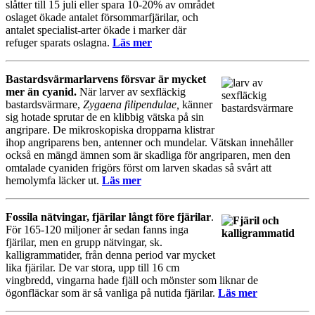
slåtter till 15 juli eller spara 10-20% av området
oslaget ökade antalet försommarfjärilar, och
antalet specialist-arter ökade i marker där
refuger sparats oslagna.
Läs mer
Bastardsvärmarlarvens försvar är mycket
mer än cyanid.
När larver av sexfläckig
bastardsvärmare,
Zygaena filipendulae,
känner
sig hotade sprutar de en klibbig vätska på sin
angripare. De mikroskopiska dropparna klistrar
ihop angriparens ben, antenner och mundelar. Vätskan innehåller
också en mängd ämnen som är skadliga för angriparen, men den
omtalade cyaniden frigörs först om larven skadas så svårt att
hemolymfa läcker ut.
Läs mer
Fossila nätvingar, fjärilar långt före fjärilar
.
För 165-120 miljoner år sedan fanns inga
fjärilar, men en grupp nätvingar, sk.
kalligrammatider, från denna period var mycket
lika fjärilar. De var stora, upp till 16 cm
vingbredd, vingarna hade fjäll och mönster som liknar de
ögonfläckar som är så vanliga på nutida fjärilar.
Läs mer