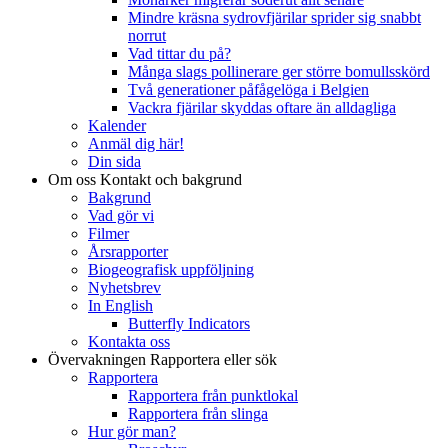
Mindre kräsna sydrovfjärilar sprider sig snabbt
norrut
Vad tittar du på?
Många slags pollinerare ger större bomullsskörd
Två generationer påfågelöga i Belgien
Vackra fjärilar skyddas oftare än alldagliga
Kalender
Anmäl dig här!
Din sida
Om oss
Kontakt och bakgrund
Bakgrund
Vad gör vi
Filmer
Årsrapporter
Biogeografisk uppföljning
Nyhetsbrev
In English
Butterfly Indicators
Kontakta oss
Övervakningen
Rapportera eller sök
Rapportera
Rapportera från punktlokal
Rapportera från slinga
Hur gör man?