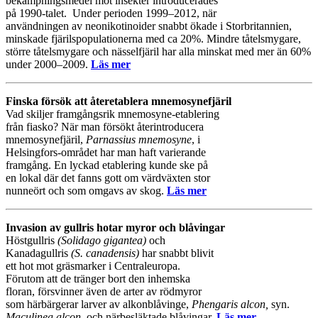
bekämpningsmedel mot insekter introducerades
på 1990-talet. Under perioden 1999–2012, när
användningen av neonikotinoider snabbt ökade i Storbritannien,
minskade fjärilspopulationerna med ca 20%. Mindre tåtelsmygare,
större tåtelsmygare och nässelfjäril har alla minskat med mer än 60%
under 2000–2009.
Läs mer
Finska försök att återetablera mnemosynefjäril
Vad skiljer framgångsrik mnemosyne-etablering
från fiasko? När man försökt återintroducera
mnemosynefjäril,
Parnassius mnemosyne
, i
Helsingfors-området har man haft varierande
framgång. En lyckad etablering kunde ske på
en lokal där det fanns gott om värdväxten stor
nunneört och som omgavs av skog.
Läs mer
Invasion av gullris hotar myror och blåvingar
Höstgullris
(Solidago gigantea)
och
Kanadagullris
(S. canadensis)
har snabbt blivit
ett hot mot gräsmarker i Centraleuropa.
Förutom att de tränger bort den inhemska
floran, försvinner även de arter av rödmyror
som härbärgerar larver av alkonblåvinge,
Phengaris alcon,
syn.
Maculinea alcon,
och närbesläktade blåvingar.
Läs mer