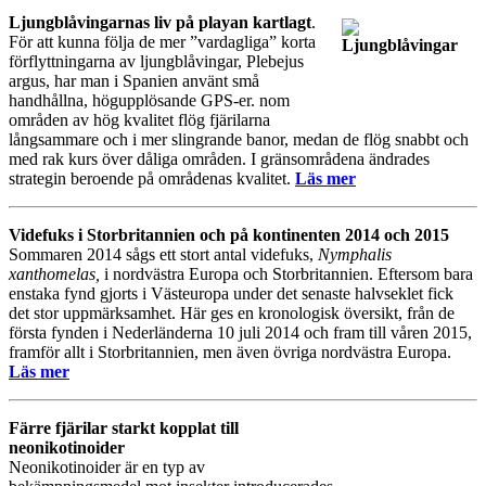
Ljungblåvingarnas liv på playan kartlagt
.
För att kunna följa de mer ”vardagliga” korta
förflyttningarna av ljungblåvingar, Plebejus
argus, har man i Spanien använt små
handhållna, högupplösande GPS-er. nom
områden av hög kvalitet flög fjärilarna
långsammare och i mer slingrande banor, medan de flög snabbt och
med rak kurs över dåliga områden. I gränsområdena ändrades
strategin beroende på områdenas kvalitet.
Läs mer
Videfuks i Storbritannien och på kontinenten 2014 och 2015
Sommaren 2014 sågs ett stort antal videfuks,
Nymphalis
xanthomelas,
i nordvästra Europa och Storbritannien. Eftersom bara
enstaka fynd gjorts i Västeuropa under det senaste halvseklet fick
det stor uppmärksamhet. Här ges en kronologisk översikt, från de
första fynden i Nederländerna 10 juli 2014 och fram till våren 2015,
framför allt i Storbritannien, men även övriga nordvästra Europa.
Läs mer
Färre fjärilar starkt kopplat till
neonikotinoider
Neonikotinoider är en typ av