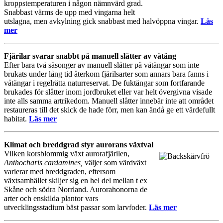
kroppstemperaturen i någon nämnvärd grad.
Snabbast värms de upp med vingarna helt
utslagna, men avkylning gick snabbast med halvöppna vingar.
Läs
mer
Fjärilar svarar snabbt på manuell slåtter av våtäng
Efter bara två säsonger av manuell slåtter på våtängar som inte
brukats under lång tid återkom fjärilsarter som annars bara fanns i
våtängar i regelrätta naturreservat. De fuktängar som fortfarande
brukades för slåtter inom jordbruket eller var helt övergivna visade
inte alls samma artrikedom. Manuell slåtter innebär inte att området
restaureras till det skick de hade förr, men kan ändå ge ett värdefullt
habitat.
Läs mer
Klimat och breddgrad styr aurorans växtval
Vilken korsblommig växt aurorafjärilen,
Anthocharis cardamines,
väljer som värdväxt
varierar med breddgraden, eftersom
växtsamhället skiljer sig en hel del mellan t ex
Skåne och södra Norrland. Aurorahonorna de
arter och enskilda plantor vars
utvecklingsstadium bäst passar som larvfoder.
Läs mer